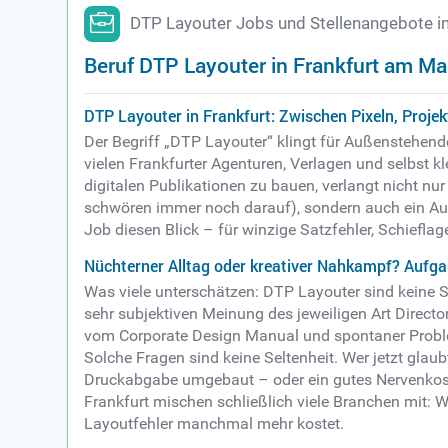
DTP Layouter Jobs und Stellenangebote i
Beruf DTP Layouter in Frankfurt am Ma
DTP Layouter in Frankfurt: Zwischen Pixeln, Proj
Der Begriff „DTP Layouter“ klingt für Außenstehend
vielen Frankfurter Agenturen, Verlagen und selbst k
digitalen Publikationen zu bauen, verlangt nicht nu
schwören immer noch darauf), sondern auch ein Auge
Job diesen Blick – für winzige Satzfehler, Schiefl
Nüchterner Alltag oder kreativer Nahkampf? Aufg
Was viele unterschätzen: DTP Layouter sind keine 
sehr subjektiven Meinung des jeweiligen Art Direct
vom Corporate Design Manual und spontaner Proble
Solche Fragen sind keine Seltenheit. Wer jetzt glaub
Druckabgabe umgebaut – oder ein gutes Nervenkostü
Frankfurt mischen schließlich viele Branchen mit: We
Layoutfehler manchmal mehr kostet.