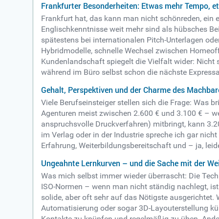
Frankfurter Besonderheiten: Etwas mehr Tempo, et
Frankfurt hat, das kann man nicht schönreden, ein
Englischkenntnisse weit mehr sind als hübsches Be
spätestens bei internationalen Pitch-Unterlagen oder
Hybridmodelle, schnelle Wechsel zwischen Homeoffi
Kundenlandschaft spiegelt die Vielfalt wider: Nicht 
während im Büro selbst schon die nächste Expressan
Gehalt, Perspektiven und der Charme des Machbar
Viele Berufseinsteiger stellen sich die Frage: Was br
Agenturen meist zwischen 2.600 € und 3.100 € – we
anspruchsvolle Druckverfahren) mitbringt, kann 3.20
im Verlag oder in der Industrie spreche ich gar ni
Erfahrung, Weiterbildungsbereitschaft und – ja, le
Ungeahnte Lernkurven – und die Sache mit der Wei
Was mich selbst immer wieder überrascht: Die Techn
ISO-Normen – wenn man nicht ständig nachlegt, ist 
solide, aber oft sehr auf das Nötigste ausgerichtet
Automatisierung oder sogar 3D-Layouterstellung kü
Kontakte zu knüpfen und regelmäßig zu üben. Ande