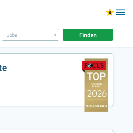
Finden
Jobs
»
te