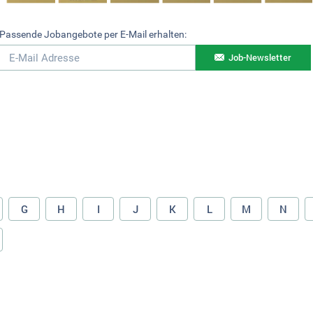
Passende Jobangebote per E-Mail erhalten:
Job-Newsletter
G
H
I
J
K
L
M
N