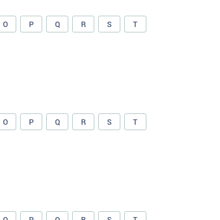
O
P
Q
R
S
T
O
P
Q
R
S
T
O
P
Q
R
S
T