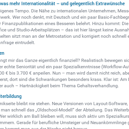
was mehr Internationalität – und gelegentlich Extrawünsche
 eigenes Tempo. Die Nähe zu internationalen Unternehmen, Mess
iwerk. Wer noch denkt, mit Deutsch und ein paar Basic-Fachbe
 Finanzpublikationen eines Besseren belehrt. Hinzu kommt: Die St
ce und Studio-Arbeitsplätzen – das ist hier längst keine Ausn
selten sitzt man an der Metrostation und korrigiert noch schnell 
frage eintrudelt.
en
ingt mir das Ganze eigentlich finanziell? Realistisch bewegen sic
r echte Seniorität und ein paar Spezialkenntnisse (Workflow-Au
0 € bis 3.700 € anpeilen. Nun – man wird damit nicht reich, abe
cht erst, dort sind die Schwankungen besonders krass. Klar ist:
ider auch – Hartnäckigkeit beim Thema Gehaltsverhandlung.
terbildung
ikseite bleibt nie stehen. Neue Versionen von Layout-Software, 
man schnell das „Oldschool-Modell“ der Abteilung. Das Weiterbi
. Wer wirklich am Ball bleiben will, muss sich aktiv um Spezialk
mmern. Gerade für berufliche Umsteiger und Neuankömmlinge gilt
rs kommt man aus der Nische nicht heraus.