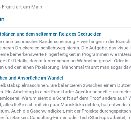
n Frankfurt am Main
in
ektplänen und dem seltsamen Reiz des Gedruckten
e nach technischer Randerscheinung – wer länger in der Branche 
leineren Druckereien schlichtweg nichts. Die Aufgabe, das visue
r eine bemerkenswerte Fingerfertigkeit in Programmen wie InDesi
 für Details, das mitunter schon an Wahnsinn grenzt. Oder ist 
agen und den einen Pixelsprung. Manchmal träumt man sogar dav
aben und Ansprüche im Wandel
Selbstabspielmaschinen. Sie balancieren zwischen einem Dutzen
ors. Ein Arbeitstag in einer Frankfurter Agentur pendelt – so 
mlöserei: Warum sieht die Schrift auf dem Proof anders aus? 
t, alles ließe sich mit ein paar Mausklicks richten, hat entweder
m. Auch die Geschwindigkeit, mit der Projekte durchgepeitscht
r für Banken, Consulting-Firmen oder Tech-Start-ups arbeitet, me