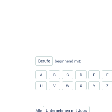
Berufe
beginnend mit:
A
B
C
D
E
F
U
V
W
X
Y
Z
Unternehmen mit Jobs
Alle
: