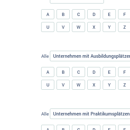
A
B
C
D
E
F
U
V
W
X
Y
Z
Unternehmen mit Ausbildungsplätze
Alle
A
B
C
D
E
F
U
V
W
X
Y
Z
Unternehmen mit Praktikumsplätzen
Alle
A
B
C
D
E
F