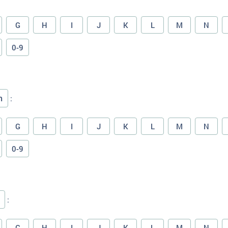
G
H
I
J
K
L
M
N
0-9
n
:
G
H
I
J
K
L
M
N
0-9
:
G
H
I
J
K
L
M
N