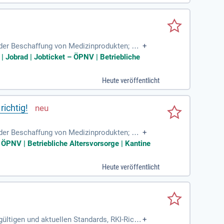
 der Beschaffung von Medizinprodukten; Be
+
aßnahmen; Erfassung nosokomialer
| Jobrad | Jobticket – ÖPNV | Betriebliche
Heute veröffentlicht
ichtig!
 der Beschaffung von Medizinprodukten; Be
+
aßnahmen; Erfassung nosokomialer
 ÖPNV | Betriebliche Altersvorsorge | Kantine
Heute veröffentlicht
ültigen und aktuellen Standards, RKI-Richt
+