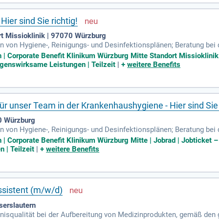
ier sind Sie richtig!
t Missioklinik | 97070 Würzburg
en von Hygiene-, Reinigungs- und Desinfektionsplänen; Beratung bei
s Personals sowie Kontrolle der Umsetzung empfohlener Hygienem
 Corporate Benefit Klinikum Würzburg Mitte Standort Missioklinik 
ögenswirksame Leistungen | Teilzeit
|
+
weitere Benefits
r unser Team in der Krankenhaushygiene - Hier sind Sie r
0 Würzburg
en von Hygiene-, Reinigungs- und Desinfektionsplänen; Beratung bei
s Personals sowie Kontrolle der Umsetzung empfohlener Hygienem
 Corporate Benefit Klinikum Würzburg Mitte | Jobrad | Jobticket –
| Teilzeit
|
+
weitere Benefits
ssistent (m/w/d)
serslautern
nisqualität bei der Aufbereitung von Medizinprodukten, gemäß den g