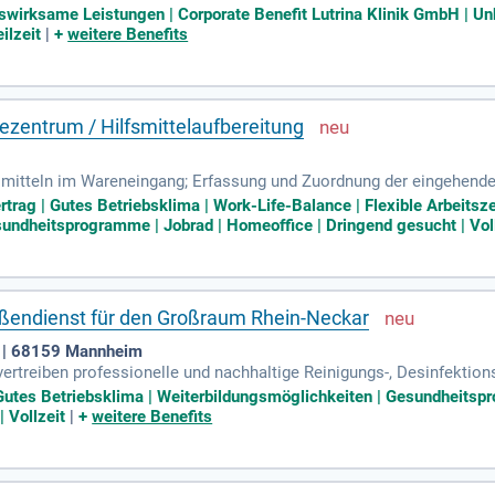
chen Vorgaben; Annahme, Reinigung und Desinfektion von Medizinprod
wirksame Leistungen | Corporate Benefit Lutrina Klinik GmbH | Unbe
ilzeit
|
+
weitere Benefits
ezentrum / Hilfsmittelaufbereitung
mitteln im Wareneingang; Erfassung und Zuordnung der eingehenden
le; Reinigung und Desinfektion der Hilfsmittel in der Waschstraße; 
ertrag | Gutes Betriebsklima | Work-Life-Balance | Flexible Arbeitsz
sundheitsprogramme | Jobrad | Homeoffice | Dringend gesucht | Vol
ßendienst für den Großraum Rhein-Neckar
| 68159 Mannheim
vertreiben professionelle und nachhaltige Reinigungs-, Desinfektio
stungen.
Gutes Betriebsklima | Weiterbildungsmöglichkeiten | Gesundheitspr
 Vollzeit
|
+
weitere Benefits