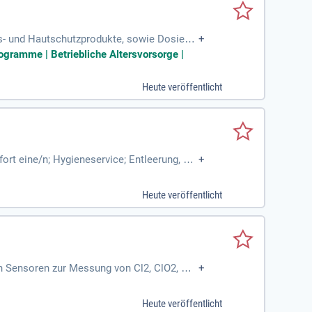
ns- und Hautschutzprodukte, sowie Dosierte
+
ogramme | Betriebliche Altersvorsorge |
Heute veröffentlicht
rt eine/n; Hygieneservice; Entleerung, Rei
+
und Sterilisationsanlagen
Heute veröffentlicht
n Sensoren zur Messung von Cl2, ClO2, O3,
+
Heute veröffentlicht