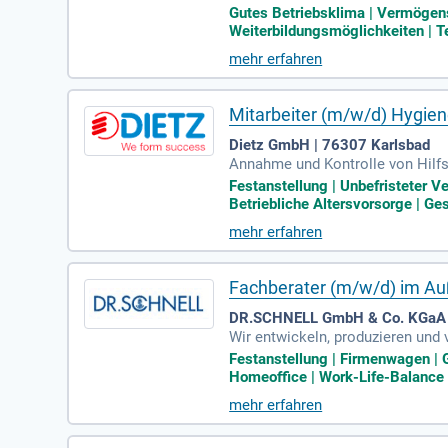
linien, Leitlinien und gesetzli
Gutes Betriebsklima | Vermögens
Weiterbildungsmöglichkeiten | Te
mehr erfahren
Mitarbeiter (m/w/d) Hygien
Dietz GmbH | 76307 Karlsbad
Annahme und Kontrolle von Hilfs
f Reinigungs- und Transportgestel
Festanstellung | Unbefristeter V
Betriebliche Altersvorsorge | Ge
mehr erfahren
Fachberater (m/w/d) im Au
DR.SCHNELL GmbH & Co. KGaA 
Wir entwickeln, produzieren und 
chnologie und digitale Dienstlei
Festanstellung | Firmenwagen | 
Homeoffice | Work-Life-Balance |
mehr erfahren