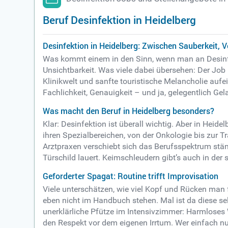
Beruf Desinfektion in Heidelberg
Desinfektion in Heidelberg: Zwischen Sauberkeit, 
Was kommt einem in den Sinn, wenn man an Desinfek
Unsichtbarkeit. Was viele dabei übersehen: Der Job
Klinikwelt und sanfte touristische Melancholie aufe
Fachlichkeit, Genauigkeit – und ja, gelegentlich Ge
Was macht den Beruf in Heidelberg besonders?
Klar: Desinfektion ist überall wichtig. Aber in Hei
ihren Spezialbereichen, von der Onkologie bis zur 
Arztpraxen verschiebt sich das Berufsspektrum ständ
Türschild lauert. Keimschleudern gibt’s auch in der 
Geforderter Spagat: Routine trifft Improvisation
Viele unterschätzen, wie viel Kopf und Rücken man f
eben nicht im Handbuch stehen. Mal ist da diese sel
unerklärliche Pfütze im Intensivzimmer: Harmloses
den Respekt vor dem eigenen Irrtum. Wer einfach nur