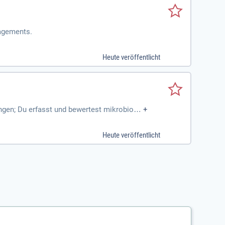
agements.
Heute veröffentlicht
ngen; Du erfasst und bewertest mikrobiolo
+
t du hygienische Vorgaben
Heute veröffentlicht