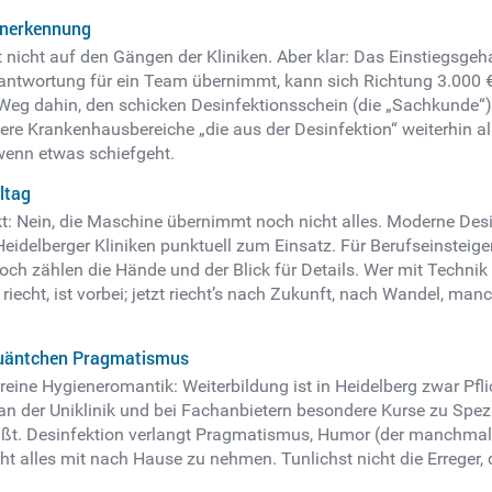
Anerkennung
 nicht auf den Gängen der Kliniken. Aber klar: Das Einstiegsgeh
rantwortung für ein Team übernimmt, kann sich Richtung 3.000 € 
 Weg dahin, den schicken Desinfektionsschein (die „Sachkunde“) 
re Krankenhausbereiche „die aus der Desinfektion“ weiterhin als 
 wenn etwas schiefgeht.
ltag
t: Nein, die Maschine übernimmt noch nicht alles. Moderne Desi
idelberger Kliniken punktuell zum Einsatz. Für Berufseinsteiger
 zählen die Hände und der Blick für Details. Wer mit Technik kok
el riecht, ist vorbei; jetzt riecht’s nach Zukunft, nach Wandel,
 Quäntchen Pragmatismus
 reine Hygieneromantik: Weiterbildung ist in Heidelberg zwar Pfl
 an der Uniklinik und bei Fachanbietern besondere Kurse zu Spe
reißt. Desinfektion verlangt Pragmatismus, Humor (der manchmal 
ht alles mit nach Hause zu nehmen. Tunlichst nicht die Erreger,