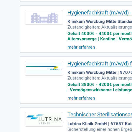
Hygienefachkraft (m/w/d) - H
Klinikum Würzburg Mitte Standor
Zuständigkeiten: Aktualisierung
ratung und Hygieneschulung de
Gehalt 4000€ - 4400€ per month |
Altersvorsorge | Kantine | Verm
mehr erfahren
Hygienefachkraft (m/w/d) fü
Klinikum Würzburg Mitte | 9707
Zuständigkeiten: Aktualisierung
ratung und Hygieneschulung de
Gehalt 3800€ - 4200€ per month |
| Vermögenswirksame Leistungen 
mehr erfahren
Technischer Sterilisationsa
Lutrina Klinik GmbH | 67657 Kai
Sicherstellung einer hohen Ergeb