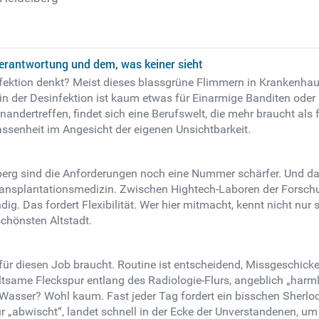
Verantwortung und dem, was keiner sieht
tion denkt? Meist dieses blassgrüne Flimmern in Krankenhausfl
 in der Desinfektion ist kaum etwas für Einarmige Banditen oder
inandertreffen, findet sich eine Berufswelt, die mehr braucht al
lassenheit im Angesicht der eigenen Unsichtbarkeit.
delberg sind die Anforderungen noch eine Nummer schärfer. Und da
Transplantationsmedizin. Zwischen Hightech-Laboren der Forsch
ig. Das fordert Flexibilität. Wer hier mitmacht, kennt nicht nu
schönsten Altstadt.
ür diesen Job braucht. Routine ist entscheidend, Missgeschicke s
tsame Fleckspur entlang des Radiologie-Flurs, angeblich „harmlo
 Wasser? Wohl kaum. Fast jeder Tag fordert ein bisschen Sherl
 „abwischt“, landet schnell in der Ecke der Unverstandenen, um 