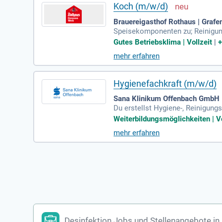
Koch (m/w/d)
Brauereigasthof Rothaus | Graf
Speisekomponenten zu; Reinigu
Gutes Betriebsklima | Vollzeit
|
mehr erfahren
Hygienefachkraft (m/w/d)
Sana Klinikum Offenbach GmbH 
Du erstellst Hygiene-, Reinigun
gische Befunde und wirkst an de
Weiterbildungsmöglichkeiten | Vo
mehr erfahren
Desinfektion Jobs und Stellenangebote in