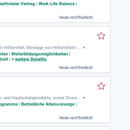
ukten; Funktionsprüfung
fristeter Vertrag | Work-Life-Balance |
Heute veröffentlicht
 Hilfsmittel; Montage von Hilfsmitteln au
+
Transport der Hilfsmittel
eiten | Weiterbildungsmöglichkeiten |
lzeit
|
+
weitere Benefits
Heute veröffentlicht
ns- und Hautschutzprodukte, sowie Dosierte
+
ogramme | Betriebliche Altersvorsorge |
Heute veröffentlicht