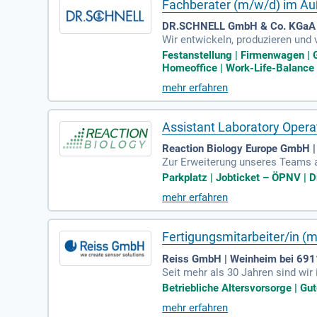
Fachberater (m/w/d) im Au
DR.SCHNELL GmbH & Co. KGaA |
Wir entwickeln, produzieren und 
chnologie und digitale Dienstlei
Festanstellung | Firmenwagen | 
Homeoffice | Work-Life-Balance |
mehr erfahren
Assistant Laboratory Opera
Reaction Biology Europe GmbH 
Zur Erweiterung unseres Teams a
nigung, Desinfektion und Aufber
Parkplatz | Jobticket – ÖPNV | D
mehr erfahren
Fertigungsmitarbeiter/in (
Reiss GmbH | Weinheim bei 69
Seit mehr als 30 Jahren sind wi
PES, H2O2, Chlorit, Brom sind we
Betriebliche Altersvorsorge | Gut
mehr erfahren