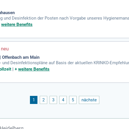
enhausen
ng und Desinfektion der Posten nach Vorgabe unseres Hygieneman
+
weitere Benefits
| Offenbach am Main
gs- und Desinfektionspläne auf Basis der aktuellen KRINKO-Empfehlu
r Ableitung geeigneter Schutzmaßnahmen mit; Außerdem integriers
llzeit
|
+
weitere Benefits
1
2
3
4
5
nächste
 Heidelberg