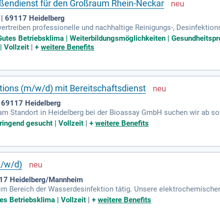
ßendienst für den Großraum Rhein-Neckar
 69117 Heidelberg
vertreiben professionelle und nachhaltige Reinigungs-, Desinfektio
stungen.
Gutes Betriebsklima | Weiterbildungsmöglichkeiten | Gesundheitspr
 Vollzeit
|
+
weitere Benefits
tions (m/w/d) mit Bereitschaftsdienst
| 69117 Heidelberg
m Standort in Heidelberg bei der Bioassay GmbH suchen wir ab sofo
eitung von Tierhaltungsequipment; Bedienung moderner Reinigungs- 
ringend gesucht | Vollzeit
|
+
weitere Benefits
m/w/d)
117 Heidelberg/Mannheim
r im Bereich der Wasserdesinfektion tätig. Unsere elektrochemische
ltweit im Einsatz.
es Betriebsklima | Vollzeit
|
+
weitere Benefits