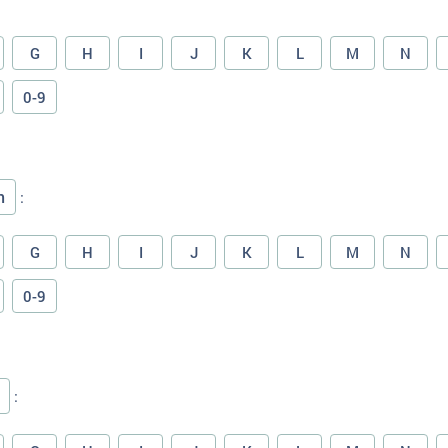
G
H
I
J
K
L
M
N
0-9
n
:
G
H
I
J
K
L
M
N
0-9
: