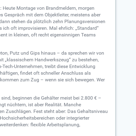
dt: Heute Montage von Brandmeldern, morgen
es Gespräch mit dem Objektleiter, meistens aber
 dann stehen da plötzlich zehn Planungsversionen
 ich oft improvisieren. Mal ehrlich: „Standard“
nent in kleinen, oft recht eigensinnigen Teams
eton, Putz und Gips hinaus – da sprechen wir von
mit „klassischem Handwerkszeug“ zu bestehen,
igh-Tech-Unternehmen, treibt diese Entwicklung
häftigen, findet oft schneller Anschluss als
en, kommen zum Zug – wenn sie sich bewegen. Wer
sind, beginnen die Gehälter meist bei 2.800 € –
ngt nüchtern, ist aber Realität. Manche
n Zuschlägen. Fest steht aber: Das Gehaltsniveau
 Hochsicherheitsbereichen oder integrierter
eiterdenken: flexible Arbeitsplanung,