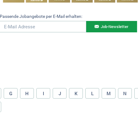
Passende Jobangebote per E-Mail erhalten:
Job-Newsletter
G
H
I
J
K
L
M
N