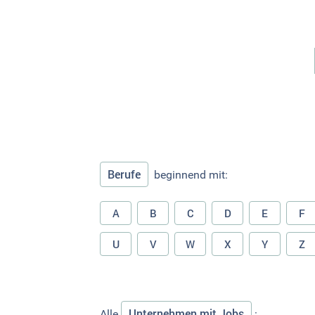
Berufe
beginnend mit:
A
B
C
D
E
F
U
V
W
X
Y
Z
Unternehmen mit Jobs
Alle
: