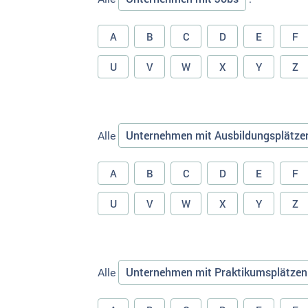
A
B
C
D
E
F
U
V
W
X
Y
Z
Unternehmen mit Ausbildungsplätze
Alle
A
B
C
D
E
F
U
V
W
X
Y
Z
Unternehmen mit Praktikumsplätzen
Alle