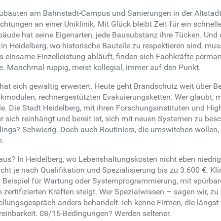
 Neubauten am Bahnstadt-Campus und Sanierungen in der Altsta
ungen an einer Uniklinik. Mit Glück bleibt Zeit für ein schnell
ebäude hat seine Eigenarten, jede Bausubstanz ihre Tücken. Und
n Heidelberg, wo historische Bauteile zu respektieren sind, muss
als einsame Einzelleistung abläuft, finden sich Fachkräfte perma
le. Manchmal ruppig, meist kollegial, immer auf den Punkt.
at sich gewaltig erweitert. Heute geht Brandschutz weit über B
kmodulen, rechnergestützten Evakuierungsketten. Wer glaubt, 
elle. Die Stadt Heidelberg, mit ihren Forschungsinstituten und H
r sich reinhängt und bereit ist, sich mit neuen Systemen zu besc
rdings? Schwierig. Doch auch Routiniers, die umswitchen woll
n.
aus? In Heidelberg, wo Lebenshaltungskosten nicht eben niedrig 
ht je nach Qualifikation und Spezialisierung bis zu 3.600 €. Kli
 Beispiel für Wartung oder Systemprogrammierung, mit spürbare
zertifizierten Kräften steigt. Wer Spezialwissen – sagen wir, zu
llungsgespräch anders behandelt. Ich kenne Firmen, die längst w
reinbarkeit. 08/15-Bedingungen? Werden seltener.