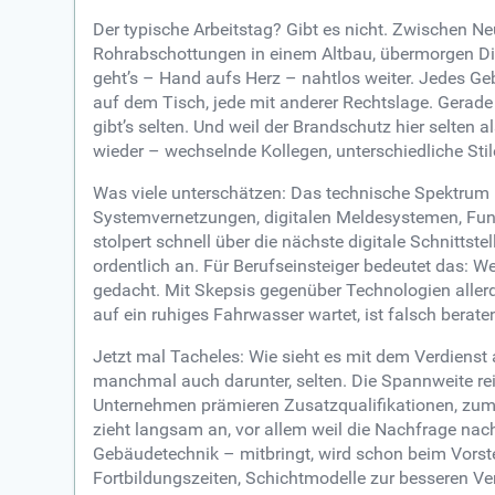
Der typische Arbeitstag? Gibt es nicht. Zwischen
Rohrabschottungen in einem Altbau, übermorgen Dicht
geht’s – Hand aufs Herz – nahtlos weiter. Jedes G
auf dem Tisch, jede mit anderer Rechtslage. Gerade i
gibt’s selten. Und weil der Brandschutz hier selten 
wieder – wechselnde Kollegen, unterschiedliche Sti
Was viele unterschätzen: Das technische Spektrum h
Systemvernetzungen, digitalen Meldesystemen, Fun
stolpert schnell über die nächste digitale Schnittst
ordentlich an. Für Berufseinsteiger bedeutet das: We
gedacht. Mit Skepsis gegenüber Technologien alle
auf ein ruhiges Fahrwasser wartet, ist falsch berate
Jetzt mal Tacheles: Wie sieht es mit dem Verdienst 
manchmal auch darunter, selten. Die Spannweite reic
Unternehmen prämieren Zusatzqualifikationen, zum
zieht langsam an, vor allem weil die Nachfrage nach 
Gebäudetechnik – mitbringt, wird schon beim Vorste
Fortbildungszeiten, Schichtmodelle zur besseren Ve