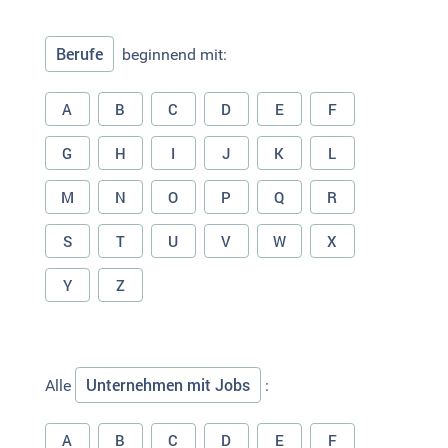
Berufe
beginnend mit:
A
B
C
D
E
F
G
H
I
J
K
L
M
N
O
P
Q
R
S
T
U
V
W
X
Y
Z
Unternehmen mit Jobs
Alle
:
A
B
C
D
E
F