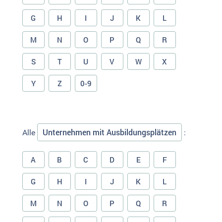
G
H
I
J
K
L
M
N
O
P
Q
R
S
T
U
V
W
X
Y
Z
0-9
Unternehmen mit Ausbildungsplätzen
Alle
:
A
B
C
D
E
F
G
H
I
J
K
L
M
N
O
P
Q
R