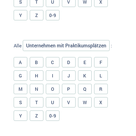
S
T
U
V
W
X
Y
Z
0-9
Unternehmen mit Praktikumsplätzen
Alle
:
A
B
C
D
E
F
G
H
I
J
K
L
M
N
O
P
Q
R
S
T
U
V
W
X
Y
Z
0-9