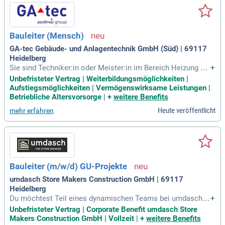
hriften. Darüber hinaus planen Sie den Materialbedarf und k
ümmern sich um Bestellungen sowie die Disposition. Profiti
eren Sie von einem familiären Arbeitsumfeld, flexiblen Arbei
tszeiten und modernsten Arbeitsmitteln. Bewerben Sie sich
Bauleiter (Mensch)
jetzt! Klicken Sie auf "Jetzt Bewerben" oben in der Anzeige.
GA-tec Gebäude- und Anlagentechnik GmbH (Süd) | 69117
Heidelberg
Sie sind Techniker:in oder Meister:in im Bereich Heizung un
+
d Klima mit Erfahrung in der Montage von Sanitär- und Heiz
Unbefristeter Vertrag | Weiterbildungsmöglichkeiten |
ungstechnik? Dann bieten wir Ihnen die Möglichkeit, Verant
Aufstiegsmöglichkeiten | Vermögenswirksame Leistungen |
wortung für die erfolgreiche Projektrealisierung in der SHK-
Betriebliche Altersvorsorge
|
+
weitere Benefits
Branche zu übernehmen. Bei uns erwarten Sie 30 Tage Urlau
Heute veröffentlicht
mehr erfahren
b, geregelte Arbeitszeiten und ein unbefristeter Arbeitsvertra
g. Sie profitieren von einem attraktiven Vergütungspaket so
wie einer 24/7 Unfallversicherung. Ein Firmen-PKW mit Priva
tnutzung und zahlreiche Weiterbildungsmöglichkeiten warte
n auf Sie. Nutzen Sie die Chance, in einem zukunftssicheren
Unternehmen spannende Projekte zu realisieren und Ihre Ka
Bauleiter (m/w/d) GU-Projekte
rriere voranzutreiben!
umdasch Store Makers Construction GmbH | 69117
Heidelberg
Du möchtest Teil eines dynamischen Teams bei umdasch w
+
erden? Als Bauleiter (m/w/d) übernimmst du Verantwortung
Unbefristeter Vertrag | Corporate Benefit umdasch Store
für Termin, Kosten und Qualität in spannenden Bauprojekte
Makers Construction GmbH | Vollzeit
|
+
weitere Benefits