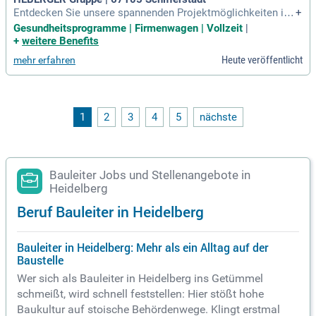
Entdecken Sie unsere spannenden Projektmöglichkeiten im
+
Wohnungs-, Verwaltungs-, Gewerbe- und Industriebau. Wir s
Gesundheitsprogramme | Firmenwagen | Vollzeit
|
chaffen anspruchsvolle Architektur, die Funktionalität und la
+
weitere Benefits
nganhaltenden Wert vereint. Unser engagiertes Team realisi
Heute veröffentlicht
mehr erfahren
ert Rohbauten, schlüsselfertige Neubauten und Erweiterung
en. Wir unterstützen Sie partnerschaftlich mit innovativen K
onzepten während des gesamten Projektverlaufs, von der Pl
anung bis zur Schlüsselübergabe. Werden Sie Teil eines dyn
amischen Teams, das Teamwork und kontinuierliche Prozes
1
2
3
4
5
nächste
soptimierung durch Lean Construction priorisiert. Überneh
men Sie eigenverantwortlich die Bauleitung unserer regional
en Projekte im schlüsselfertigen Bau und sorgen Sie für ein
e reibungslose Übergabe an unsere Kunden.
Bauleiter Jobs und Stellenangebote in
Heidelberg
Beruf Bauleiter in Heidelberg
Bauleiter in Heidelberg: Mehr als ein Alltag auf der
Baustelle
Wer sich als Bauleiter in Heidelberg ins Getümmel
schmeißt, wird schnell feststellen: Hier stößt hohe
Baukultur auf stoische Behördenwege. Klingt erstmal