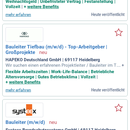
Berufserfahrung als auch Senior Bauleiter / Projektleiter (m/
Weihnachtsgeld | Unbefristeter Vertrag | Festanstellung |
w/d), die Verantwortung übernehmen und Teil eines ambitio
Vollzeit
|
+
weitere Benefits
nierten Teams werden möchten.
Heute veröffentlicht
mehr erfahren
Bauleiter Tiefbau (m/w/d) - Top-Arbeitgeber |
Großprojekte
HAPEKO Deutschland GmbH | 69117 Heidelberg
Wir suchen einen erfahrenen Projektleiter / Bauleiter im Tief
+
bau (m/w/d), der Projekte eigenständig zum Erfolg führt. Ihr
Flexible Arbeitszeiten | Work-Life-Balance | Betriebliche
e Aufgaben umfassen die umfassende Leitung anspruchsvo
Altersvorsorge | Gutes Betriebsklima | Vollzeit
|
ller Tiefbauprojekte von der Planung bis zur Abnahme. Sie k
+
weitere Benefits
oordinieren Baufirmen, Ingenieurbüros und steuern Kosten,
Heute veröffentlicht
mehr erfahren
Termine sowie die Bauqualität. Eine enge Abstimmung mit
Behörden und externen Partnern ist ebenfalls erforderlich. V
orausgesetzt werden ein Studium im Bauingenieurwesen od
er eine vergleichbare Qualifikation sowie mindestens drei J
ahre Berufserfahrung im Tiefbau. Ihre eigenverantwortliche
und lösungsorientierte Arbeitsweise ist uns wichtig, um mo
Bauleiter (m/w/d)
derne regionale Infrastruktur weiterzuentwickeln.
Systeex Brandschutzsysteme GmbH | 69117 Heidelberg