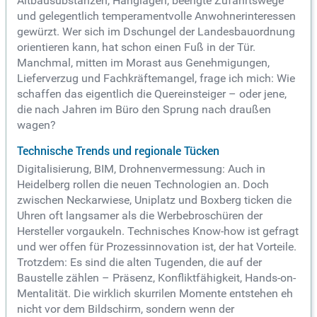
Altbausubstanzen, Hanglagen, beengte Zufahrtswege
und gelegentlich temperamentvolle Anwohnerinteressen
gewürzt. Wer sich im Dschungel der Landesbauordnung
orientieren kann, hat schon einen Fuß in der Tür.
Manchmal, mitten im Morast aus Genehmigungen,
Lieferverzug und Fachkräftemangel, frage ich mich: Wie
schaffen das eigentlich die Quereinsteiger – oder jene,
die nach Jahren im Büro den Sprung nach draußen
wagen?
Technische Trends und regionale Tücken
Digitalisierung, BIM, Drohnenvermessung: Auch in
Heidelberg rollen die neuen Technologien an. Doch
zwischen Neckarwiese, Uniplatz und Boxberg ticken die
Uhren oft langsamer als die Werbebroschüren der
Hersteller vorgaukeln. Technisches Know-how ist gefragt
und wer offen für Prozessinnovation ist, der hat Vorteile.
Trotzdem: Es sind die alten Tugenden, die auf der
Baustelle zählen – Präsenz, Konfliktfähigkeit, Hands-on-
Mentalität. Die wirklich skurrilen Momente entstehen eh
nicht vor dem Bildschirm, sondern wenn der