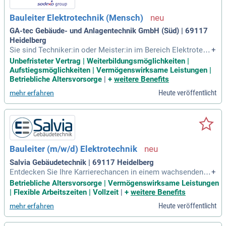
Bauleiter Elektrotechnik (Mensch)
GA-tec Gebäude- und Anlagentechnik GmbH (Süd) | 69117
Heidelberg
Sie sind Techniker:in oder Meister:in im Bereich Elektrotech
+
nik? Sie bringen Verantwortung für Projektqualität und -term
Unbefristeter Vertrag | Weiterbildungsmöglichkeiten |
ine mit einem hervorragenden organisatorischen Geschick
Aufstiegsmöglichkeiten | Vermögenswirksame Leistungen |
mit? Wir bieten Ihnen 30 Tage Urlaub, geregelte Arbeitszeite
Betriebliche Altersvorsorge
|
+
weitere Benefits
n und einen unbefristeten Arbeitsvertrag in einer zukunftssic
Heute veröffentlicht
mehr erfahren
heren Branche. Nutzen Sie attraktive Vergütungen, einen Fir
men-PKW mit Privatnutzung und eine umfassende 24/7 Unfa
llversicherung. Profitieren Sie von zahlreichen Weiterbildung
sangeboten, internen Aufstiegsmöglichkeiten und spannend
en Projekten. Als Teil unseres Teams genießen Sie exklusiv
e Mitarbeiterangebote, wie Fitnessrabatte, E-Bike-Leasing u
Bauleiter (m/w/d) Elektrotechnik
nd besondere Discounts bei Online-Diensten.
Salvia Gebäudetechnik | 69117 Heidelberg
Entdecken Sie Ihre Karrierechancen in einem wachsenden U
+
nternehmen! Wir bieten attraktive Leistungen wie betrieblich
Betriebliche Altersvorsorge | Vermögenswirksame Leistungen
e Altersvorsorge, vermögenswirksame Leistungen und indiv
| Flexible Arbeitszeiten | Vollzeit
|
+
weitere Benefits
iduelle Weiterbildungsmöglichkeiten durch die Salvia Akade
Heute veröffentlicht
mehr erfahren
mie. In Ihrem neuen Job leiten Sie Baustellen im Bereich Ele
ktrotechnik und sichern die Einhaltung von Sicherheitsvorsc