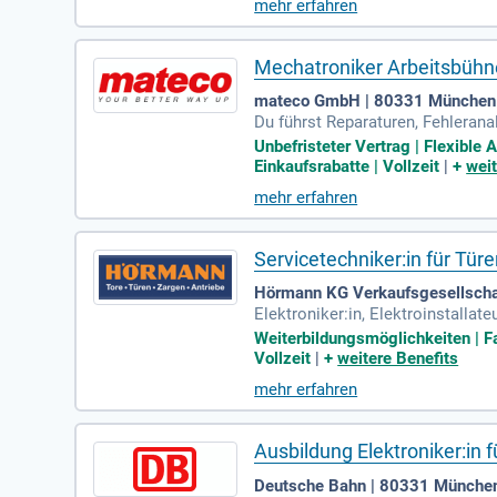
mehr erfahren
Mechatroniker Arbeitsbühne
mateco GmbH | 80331 München
Du führst Reparaturen, Fehleran
ektrische oder elektronische Stö
Unbefristeter Vertrag | Flexibl
Einkaufsrabatte | Vollzeit
|
+
weit
mehr erfahren
Servicetechniker:in für Tür
Hörmann KG Verkaufsgesellscha
Elektroniker:in, Elektroinstallate
Vorbildung; Wohnort im Großraum
Weiterbildungsmöglichkeiten | Fam
Vollzeit
|
+
weitere Benefits
mehr erfahren
Ausbildung Elektroniker:in 
Deutsche Bahn | 80331 Münche