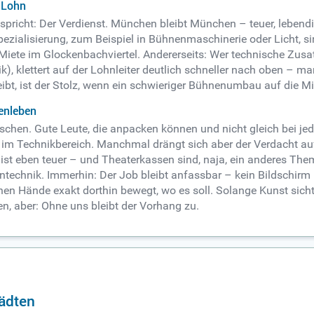
 Lohn
ig spricht: Der Verdienst. München bleibt München – teuer, lebendi
zialisierung, zum Beispiel in Bühnenmaschinerie oder Licht, sin
n Miete im Glockenbachviertel. Andererseits: Wer technische Zus
k), klettert auf der Lohnleiter deutlich schneller nach oben – 
eibt, ist der Stolz, wenn ein schwieriger Bühnenumbau auf die M
enleben
sschen. Gute Leute, die anpacken können und nicht gleich bei jed
im Technikbereich. Manchmal drängt sich aber der Verdacht auf,
t eben teuer – und Theaterkassen sind, naja, ein anderes Thema. 
technik. Immerhin: Der Job bleibt anfassbar – kein Bildschirm 
 Hände exakt dorthin bewegt, wo es soll. Solange Kunst sicht-
, aber: Ohne uns bleibt der Vorhang zu.
tädten