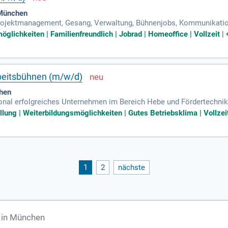
 München
Projektmanagement, Gesang, Verwaltung, Bühnenjobs, Kommunikation
vielfältig und bunt wie ihre Mitarbeiter:innen und so spannend und 
öglichkeiten | Familienfreundlich | Jobrad | Homeoffice | Vollzeit
|
rbeitsbühnen (m/w/d)
hen
tional erfolgreiches Unternehmen im Bereich Hebe und Fördertechnik
dekrane (m/w/d).
ellung | Weiterbildungsmöglichkeiten | Gutes Betriebsklima | Vollzei
1
2
nächste
 in München