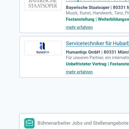
Bayerische Staatsoper | 80331
Musik, Kunst, Handwerk, Tanz, 
r Bayerischen Staatsoper ist so 
Festanstellung | Weiterbildungsm
mehr erfahren
Servicetechniker für Huba
Humantiqs GmbH | 80331 Münc
Für unseren Partner, ein interna
niker für Hubarbeitsbühnen & La
Unbefristeter Vertrag | Festanst
mehr erfahren
Bühnenarbeiter Jobs und Stellenangebote