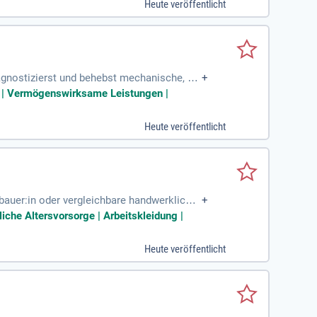
Heute veröffentlicht
agnostizierst und behebst mechanische, el
+
prüfungen durch,
ge | Vermögenswirksame Leistungen |
Heute veröffentlicht
allbauer:in oder vergleichbare handwerkliche
+
 auf Leitern und Hebebühnen
liche Altersvorsorge | Arbeitskleidung |
Heute veröffentlicht