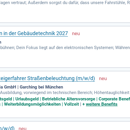
lagen vertraut; Außerdem sorgst du dafür, dass unsere Fahrstühle,
üf- und Diagnoseverfahren werden dir auch vermittelt.
n in der Gebäudetechnik 2027
n
ebühnen; Dein Fokus liegt auf den elektronischen Systemen; Währe
n und Testung moderner Hard- und Softwarekomponenten vertraut; Du
teigerfahrer Straßenbeleuchtung (m/w/d)
ia GmbH | Garching bei München
rte Ausbildung, vorwiegend im technischen Bereich; Höhentauglichkeit
 ist erforderlich; Verantwortungsbewusstsein, Teamfähigkeit und Z
tsgeld | Urlaubsgeld | Betriebliche Altersvorsorge | Corporate Ben
g | Weiterbildungsmöglichkeiten | Vollzeit
|
+
weitere Benefits
m/w/d)