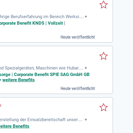
ährige Berufserfahrung im Bereich Werksins
+
taplerschein, Hebebühnenschein
Corporate Benefit KNDS | Vollzeit
|
Heute veröffentlicht
nd Spezialgeräten; Maschinen wie Hubarbe
+
 sichere und pünktliche
vorsorge | Corporate Benefit SPIE SAG GmbH GB
+
weitere Benefits
Heute veröffentlicht
stellung der Einsatzbereitschaft unserer
+
r Organisation und
eitere Benefits