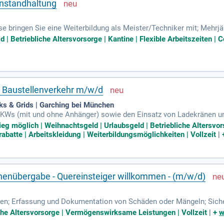
instandhaltung
se bringen Sie eine Weiterbildung als Meister/Techniker mit; Mehrj
aschinen, Anlagen oder in vergleichbaren Tätigkeiten; Kran- und S
 | Betriebliche Altersvorsorge | Kantine | Flexible Arbeitszeiten | 
m Baustellenverkehr m/w/d
s & Grids | Garching bei München
KWs (mit und ohne Anhänger) sowie den Einsatz von Ladekränen u
elstapler bedienst Du sicher und verantwortungsvoll; Du stellst die
tieg möglich | Weihnachtsgeld | Urlaubsgeld | Betriebliche Alters
rabatte | Arbeitskleidung | Weiterbildungsmöglichkeiten | Vollzeit
|
enübergabe - Quereinsteiger willkommen - (m/w/d)
len; Erfassung und Dokumentation von Schäden oder Mängeln; Sicher
nerer Wartungs- und Instandsetzungsarbeiten; Unterstützung bei de
iche Altersvorsorge | Vermögenswirksame Leistungen | Vollzeit
|
+
w