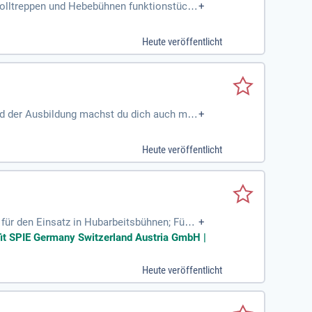
 Rolltreppen und Hebebühnen funktionstücht
+
Heute veröffentlicht
nd der Ausbildung machst du dich auch mit
+
 erlernst in der Ausbildung
Heute veröffentlicht
 für den Einsatz in Hubarbeitsbühnen; Führ
+
uverlässigkeit
efit SPIE Germany Switzerland Austria GmbH |
Heute veröffentlicht