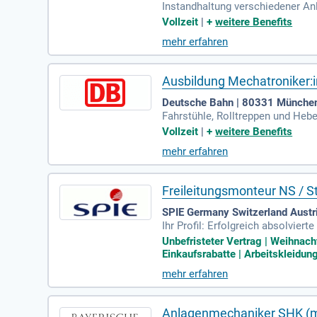
Instandhaltung verschiedener An
ig sind; Kenntnisse zu Mess-, Pr
Vollzeit
|
+
weitere Benefits
mehr erfahren
Ausbildung Mechatroniker:i
Deutsche Bahn | 80331 Münche
Fahrstühle, Rolltreppen und Heb
der Programmierung, Installatio
Vollzeit
|
+
weitere Benefits
mehr erfahren
Freileitungsmonteur NS / S
SPIE Germany Switzerland Austr
Ihr Profil: Erfolgreich absolvie
erschein der Klasse C oder höher
Unbefristeter Vertrag | Weihnach
Einkaufsrabatte | Arbeitskleidun
mehr erfahren
Anlagenmechaniker SHK (