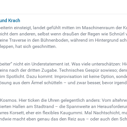
 und Krach
erin einsteigt, landet gefühlt mitten im Maschinenraum der Kultu
eicht dem anderen, selbst wenn draußen der Regen wie Schnürl 
 eine Traverse in den Bühnenboden, während im Hintergrund sch
leppen, hat sich geschnitten.
iter“ nicht ein Understatement ist. Was viele unterschätzen: Hi
ins nach der dritten Zugabe. Technisches Gespür sowieso; denn 
 im Spotlicht. Dazu kommt: Improvisation ist keine Option, son
sung aus dem Ärmel schütteln – und zwar besser, bevor irgende
Kosmos. Hier ticken die Uhren gelegentlich anders: Vom altehr
isierten Hallen am Stadtrand – die Spannweite an Herausforderun
starres Korsett, eher ein flexibles Kaugummi. Mal Nachtschicht, m
rgendwie macht eben genau das den Reiz aus – oder auch den Sch