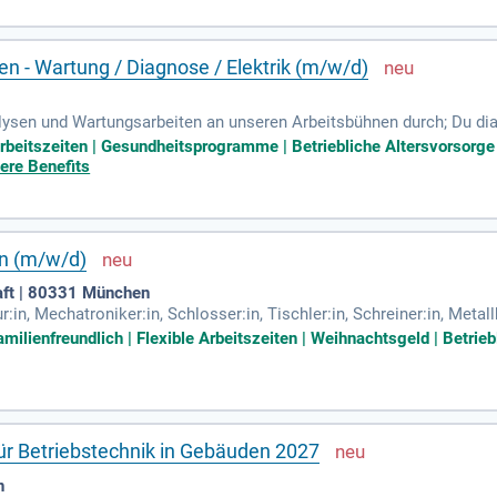
n - Wartung / Diagnose / Elektrik (m/w/d)
alysen und Wartungsarbeiten an unseren Arbeitsbühnen durch; Du di
rungen und Fehlfunktionen an Arbeitsbühnen; Du führst Sicherheits
e Arbeitszeiten | Gesundheitsprogramme | Betriebliche Altersvorsor
ere Benefits
en (m/w/d)
ft | 80331 München
ur:in, Mechatroniker:in, Schlosser:in, Tischler:in, Schreiner:in, Met
 München; Gültigen Führerschein Klasse B; Möglichkeit zur Arbeit
ilienfreundlich | Flexible Arbeitszeiten | Weihnachtsgeld | Betrieb
für Betriebstechnik in Gebäuden 2027
n