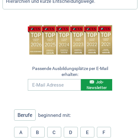
Hierarchien und kurze Entscheidungswege.
Passende Ausbildungsplätze per E-Mail
erhalten:
Job-
Newsletter
Berufe
beginnend mit:
A
B
C
D
E
F