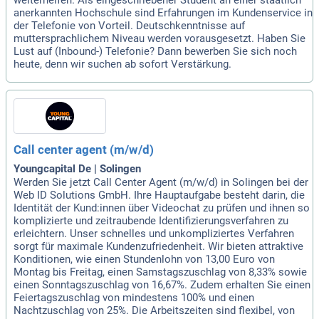
weiterhelfen. Als eingeschriebener Student an einer staatlich
anerkannten Hochschule sind Erfahrungen im Kundenservice in
der Telefonie von Vorteil. Deutschkenntnisse auf
muttersprachlichem Niveau werden vorausgesetzt. Haben Sie
Lust auf (Inbound-) Telefonie? Dann bewerben Sie sich noch
heute, denn wir suchen ab sofort Verstärkung.
Call center agent (m/w/d)
Youngcapital De | Solingen
Werden Sie jetzt Call Center Agent (m/w/d) in Solingen bei der
Web ID Solutions GmbH. Ihre Hauptaufgabe besteht darin, die
Identität der Kund:innen über Videochat zu prüfen und ihnen so
komplizierte und zeitraubende Identifizierungsverfahren zu
erleichtern. Unser schnelles und unkompliziertes Verfahren
sorgt für maximale Kundenzufriedenheit. Wir bieten attraktive
Konditionen, wie einen Stundenlohn von 13,00 Euro von
Montag bis Freitag, einen Samstagszuschlag von 8,33% sowie
einen Sonntagszuschlag von 16,67%. Zudem erhalten Sie einen
Feiertagszuschlag von mindestens 100% und einen
Nachtzuschlag von 25%. Die Arbeitszeiten sind flexibel, von