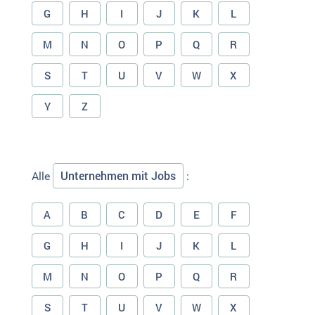
G
H
I
J
K
L
M
N
O
P
Q
R
S
T
U
V
W
X
Y
Z
Unternehmen mit Jobs
Alle
:
A
B
C
D
E
F
G
H
I
J
K
L
M
N
O
P
Q
R
S
T
U
V
W
X