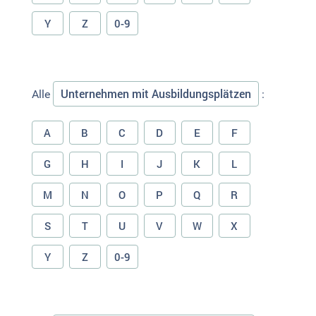
Y
Z
0-9
Unternehmen mit Ausbildungsplätzen
Alle
:
A
B
C
D
E
F
G
H
I
J
K
L
M
N
O
P
Q
R
S
T
U
V
W
X
Y
Z
0-9