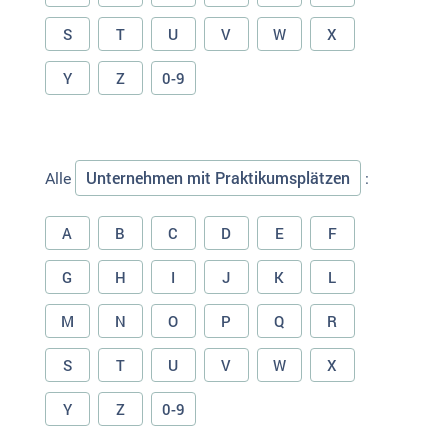
S
T
U
V
W
X
Y
Z
0-9
Unternehmen mit Praktikumsplätzen
Alle
:
A
B
C
D
E
F
G
H
I
J
K
L
M
N
O
P
Q
R
S
T
U
V
W
X
Y
Z
0-9