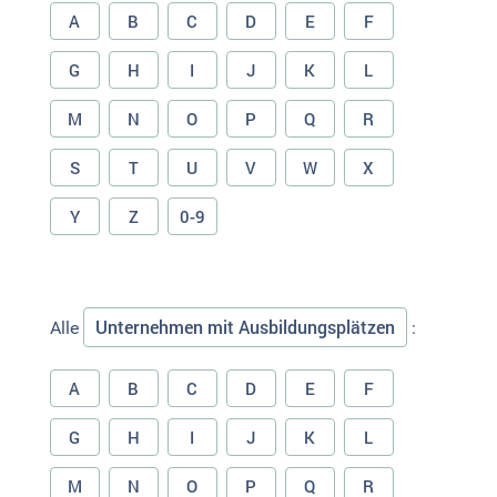
A
B
C
D
E
F
G
H
I
J
K
L
M
N
O
P
Q
R
S
T
U
V
W
X
Y
Z
0-9
Unternehmen mit Ausbildungsplätzen
Alle
:
A
B
C
D
E
F
G
H
I
J
K
L
M
N
O
P
Q
R