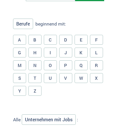
Berufe
beginnend mit:
A
B
C
D
E
F
G
H
I
J
K
L
M
N
O
P
Q
R
S
T
U
V
W
X
Y
Z
Unternehmen mit Jobs
Alle
: