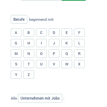
Berufe
beginnend mit:
A
B
C
D
E
F
G
H
I
J
K
L
M
N
O
P
Q
R
S
T
U
V
W
X
Y
Z
Unternehmen mit Jobs
Alle
: