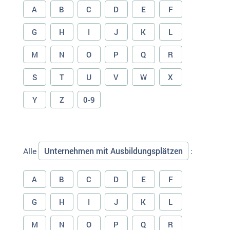
A
B
C
D
E
F
G
H
I
J
K
L
M
N
O
P
Q
R
S
T
U
V
W
X
Y
Z
0-9
Unternehmen mit Ausbildungsplätzen
Alle
:
A
B
C
D
E
F
G
H
I
J
K
L
M
N
O
P
Q
R