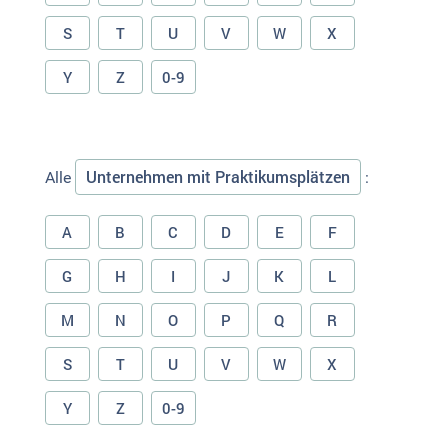
S
T
U
V
W
X
Y
Z
0-9
Unternehmen mit Praktikumsplätzen
Alle
:
A
B
C
D
E
F
G
H
I
J
K
L
M
N
O
P
Q
R
S
T
U
V
W
X
Y
Z
0-9