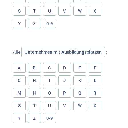
S
T
U
V
W
X
Y
Z
0-9
Unternehmen mit Ausbildungsplätzen
Alle
:
A
B
C
D
E
F
G
H
I
J
K
L
M
N
O
P
Q
R
S
T
U
V
W
X
Y
Z
0-9