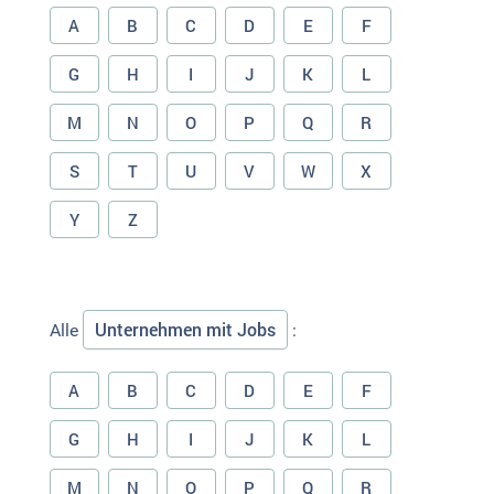
A
B
C
D
E
F
G
H
I
J
K
L
M
N
O
P
Q
R
S
T
U
V
W
X
Y
Z
Unternehmen mit Jobs
Alle
:
A
B
C
D
E
F
G
H
I
J
K
L
M
N
O
P
Q
R