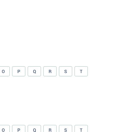
O
P
Q
R
S
T
O
P
Q
R
S
T