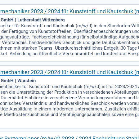
mechaniker 2023 / 2024 für Kunststoff und Kautschuk (
 GmbH | Lutherstadt Wittenberg
niker für Kunststoff und Kautschuk (m/w/d) in den Standorten Wit
 der Fertigung von Kunststoffteilen, Oberflächenbeschichtungen und 
igungsaufträge. Fachbereicheinbindung für selbstständige Aufgaben
 Verständnis, handwerkliches Geschick und gute Deutschkenntnisse. 
men mit starken Teams. Überdurchschnittliches Entgelt, 30 Tage U
et. Anbindung an öffentliche Verkehrsmittel und kostenlose Parkp
mechaniker 2023 / 2024 für Kunststoff und Kautschuk (
 GmbH | Warstein
chaniker für Kunststoff und Kautschuk (m/w/d) ist für 2023/2024 
en die Unterstützung der Produktion in verschiedenen Abteilungen, 
u erhältst Einblicke in verschiedene Verarbeitungsverfahren und l
chnisches Verständnis und handwerkliches Geschick werden vorausge
ertige Ausbildung in einem modernen Unternehmen. Zusätzlich erhälts
ie Mietkostenzuschüsse und Verpflegungspauschalen sowie eine gu
r Systemplaner (m/w/d) 2023 / 2024 Fachrichtung Stahl