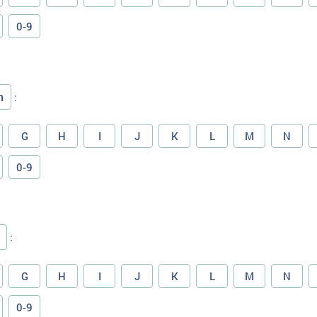
0-9
n
:
G
H
I
J
K
L
M
N
0-9
:
G
H
I
J
K
L
M
N
0-9