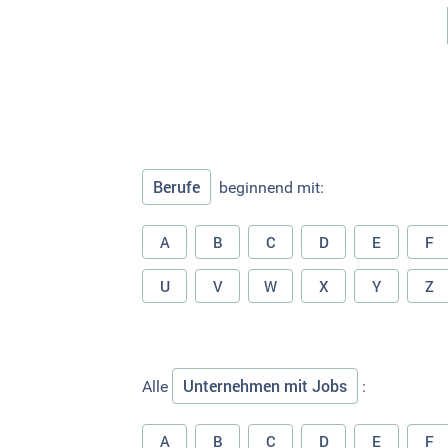
Berufe
beginnend mit:
A
B
C
D
E
F
U
V
W
X
Y
Z
Unternehmen mit Jobs
Alle
:
A
B
C
D
E
F