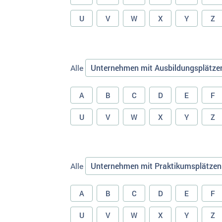
U
V
W
X
Y
Z
Unternehmen mit Ausbildungsplätze
Alle
A
B
C
D
E
F
U
V
W
X
Y
Z
Unternehmen mit Praktikumsplätzen
Alle
A
B
C
D
E
F
U
V
W
X
Y
Z