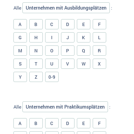
Unternehmen mit Ausbildungsplätzen
Alle
:
A
B
C
D
E
F
G
H
I
J
K
L
M
N
O
P
Q
R
S
T
U
V
W
X
Y
Z
0-9
Unternehmen mit Praktikumsplätzen
Alle
:
A
B
C
D
E
F