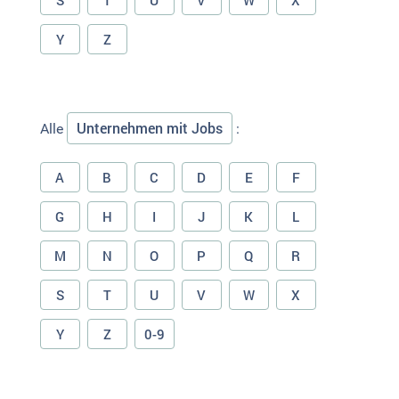
S
T
U
V
W
X
Y
Z
Unternehmen mit Jobs
Alle
:
A
B
C
D
E
F
G
H
I
J
K
L
M
N
O
P
Q
R
S
T
U
V
W
X
Y
Z
0-9