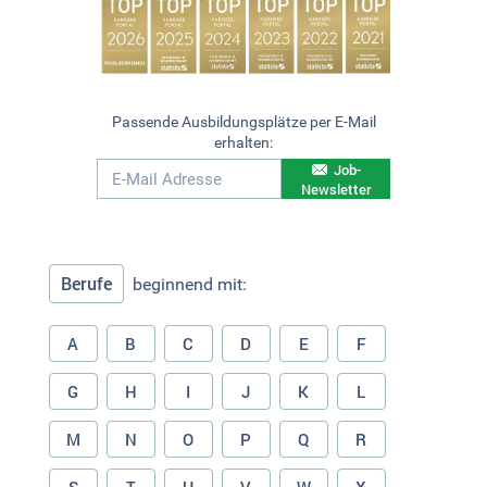
Passende Ausbildungsplätze per E-Mail
erhalten:
Job-
Newsletter
Berufe
beginnend mit:
A
B
C
D
E
F
G
H
I
J
K
L
M
N
O
P
Q
R