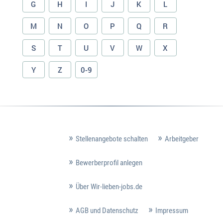
G
H
I
J
K
L
M
N
O
P
Q
R
S
T
U
V
W
X
Y
Z
0-9
Stellenangebote schalten
Arbeitgeber
Bewerberprofil anlegen
Über Wir-lieben-jobs.de
AGB und Datenschutz
Impressum