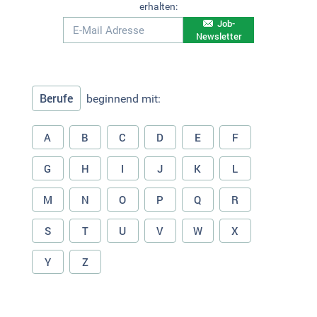
erhalten:
Job-
Newsletter
Berufe
beginnend mit:
A
B
C
D
E
F
G
H
I
J
K
L
M
N
O
P
Q
R
S
T
U
V
W
X
Y
Z