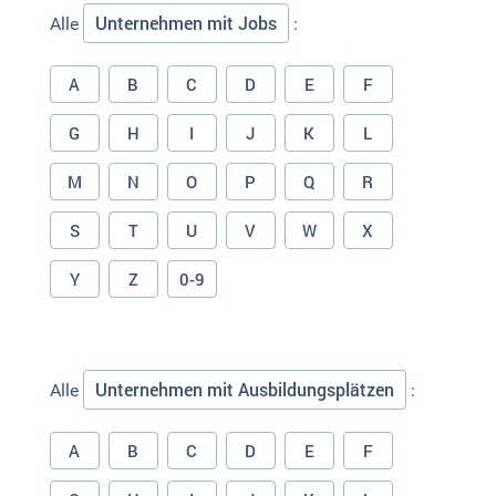
Unternehmen mit Jobs
Alle
:
A
B
C
D
E
F
G
H
I
J
K
L
M
N
O
P
Q
R
S
T
U
V
W
X
Y
Z
0-9
Unternehmen mit Ausbildungsplätzen
Alle
:
A
B
C
D
E
F