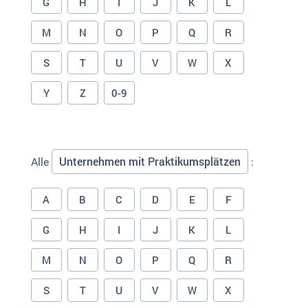
G
H
I
J
K
L
M
N
O
P
Q
R
S
T
U
V
W
X
Y
Z
0-9
Unternehmen mit Praktikumsplätzen
Alle
:
A
B
C
D
E
F
G
H
I
J
K
L
M
N
O
P
Q
R
S
T
U
V
W
X