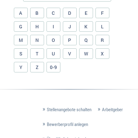
A
B
C
D
E
F
G
H
I
J
K
L
M
N
O
P
Q
R
S
T
U
V
W
X
Y
Z
0-9
Stellenangebote schalten
Arbeitgeber
Bewerberprofil anlegen