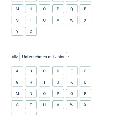
M
N
O
P
Q
R
S
T
U
V
W
X
Y
Z
Unternehmen mit Jobs
Alle
:
A
B
C
D
E
F
G
H
I
J
K
L
M
N
O
P
Q
R
S
T
U
V
W
X