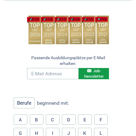
Passende Ausbildungsplätze per E-Mail
erhalten:
Job-
Newsletter
Berufe
beginnend mit:
A
B
C
D
E
F
G
H
I
J
K
L