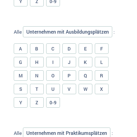
Y
Z
0-9
Unternehmen mit Ausbildungsplätzen
Alle
:
A
B
C
D
E
F
G
H
I
J
K
L
M
N
O
P
Q
R
S
T
U
V
W
X
Y
Z
0-9
Unternehmen mit Praktikumsplätzen
Alle
: