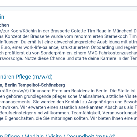
in
chen
m/zur Koch/Köchin in der Brasserie Colette Tim Raue in München! Di
as Konzept der Brasserie wurde vom renommierten Sternekoch Tim 
nflüssen. Du erhältst eine abwechslungsreiche Ausbildung mit attr
 Euro, einer work-life-balance, strukturiertem Onboarding und reg
ich profitierst du von Sonderprämien, einem MVG Fahrkostenzuschus
ersvorsorge. Nutze diese Chance und starte deine Karriere in der T
ionären Pflege (m/w/d)
in, Berlin Tempelhof-Schöneberg
räfte (m/w/d) für unsere Premium Residenz in Berlin. Die Stelle ist
aben gehören grundlegende pflegerische Maßnahmen, ärztliche Visi
nmanagements. Sie werden den Kontakt zu Angehörigen und Bewohne
itwirken. Wir erwarten einen staatlich anerkannten Abschluss als 
 Berufseinsteiger sind willkommen. Teamfähigkeit, Verantwortung
Eigenschaften, die Sie mitbringen sollten. Wir bieten Ihnen eine att
en Pflege / Medizin / Visite / Gesundheit (m/w/d)