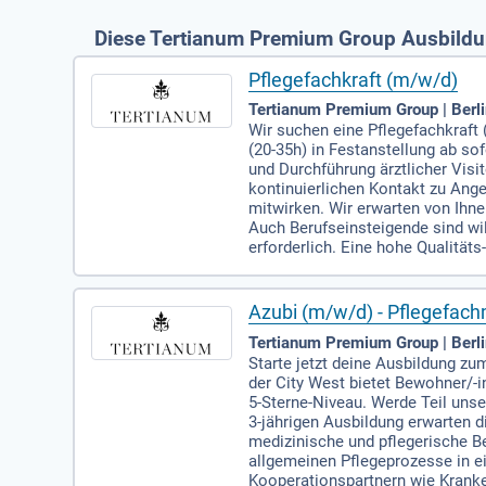
Diese Tertianum Premium Group Ausbildun
Pflegefachkraft (m/w/d)
Tertianum Premium Group | Berl
Wir suchen eine Pflegefachkraft 
(20-35h) in Festanstellung ab s
und Durchführung ärztlicher Vi
kontinuierlichen Kontakt zu Ang
mitwirken. Wir erwarten von Ihne
Auch Berufseinsteigende sind w
erforderlich. Eine hohe Qualitäts
Azubi (m/w/d) - Pflegefach
Tertianum Premium Group | Berl
Starte jetzt deine Ausbildung zu
der City West bietet Bewohner/-i
5-Sterne-Niveau. Werde Teil unse
3-jährigen Ausbildung erwarten d
medizinische und pflegerische B
allgemeinen Pflegeprozesse in ei
Kooperationspartnern wie Krank