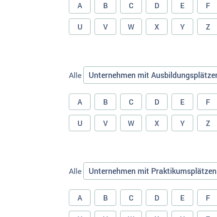
A
B
C
D
E
F
U
V
W
X
Y
Z
Unternehmen mit Ausbildungsplätze
Alle
A
B
C
D
E
F
U
V
W
X
Y
Z
Unternehmen mit Praktikumsplätzen
Alle
A
B
C
D
E
F