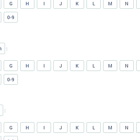
G
H
I
J
K
L
M
N
0-9
n
:
G
H
I
J
K
L
M
N
0-9
:
G
H
I
J
K
L
M
N