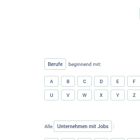
Berufe
beginnend mit:
A
B
C
D
E
F
U
V
W
X
Y
Z
Unternehmen mit Jobs
Alle
: