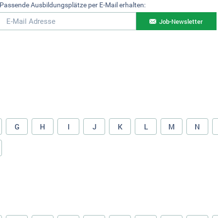
Passende Ausbildungsplätze per E-Mail erhalten:
Job-Newsletter
G
H
I
J
K
L
M
N