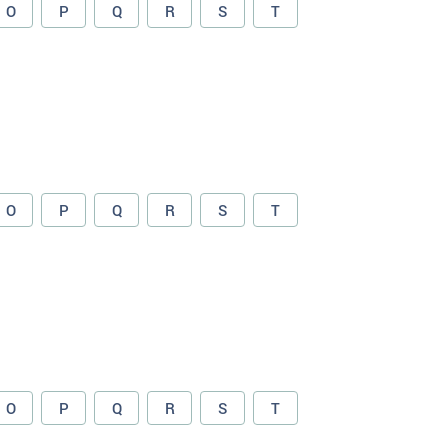
O
P
Q
R
S
T
O
P
Q
R
S
T
O
P
Q
R
S
T