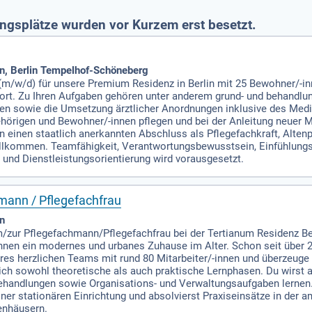
gsplätze wurden vor Kurzem erst besetzt.
in, Berlin Tempelhof-Schöneberg
(m/w/d) für unsere Premium Residenz in Berlin mit 25 Bewohner/-inn
ofort. Zu Ihren Aufgaben gehören unter anderem grund- und behand
siten sowie die Umsetzung ärztlicher Anordnungen inklusive des 
ehörigen und Bewohner/-innen pflegen und bei der Anleitung neuer M
n einen staatlich anerkannten Abschluss als Pflegefachkraft, Alten
illkommen. Teamfähigkeit, Verantwortungsbewusstsein, Einfühlun
- und Dienstleistungsorientierung wird vorausgesetzt.
mann / Pflegefachfrau
in
m/zur Pflegefachmann/Pflegefachfrau bei der Tertianum Residenz Ber
nnen ein modernes und urbanes Zuhause im Alter. Schon seit über 2
res herzlichen Teams mit rund 80 Mitarbeiter/-innen und überzeuge d
ich sowohl theoretische als auch praktische Lernphasen. Du wirst 
ehandlungen sowie Organisations- und Verwaltungsaufgaben lernen. 
ner stationären Einrichtung und absolvierst Praxiseinsätze in der a
enhäusern.