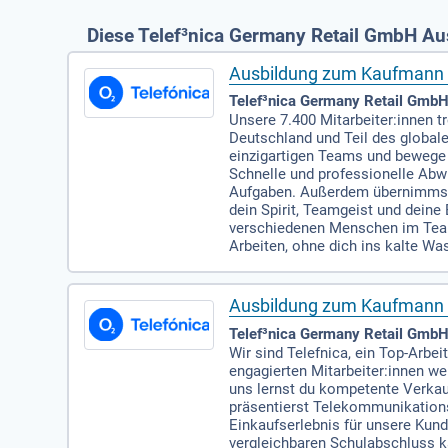
Diese Telef³nica Germany Retail GmbH Au
Ausbildung zum Kaufmann i
Telef³nica Germany Retail GmbH
Unsere 7.400 Mitarbeiter:innen t
Deutschland und Teil des global
einzigartigen Teams und bewege 
Schnelle und professionelle Abw
Aufgaben. Außerdem übernimmst d
dein Spirit, Teamgeist und dein
verschiedenen Menschen im Team 
Arbeiten, ohne dich ins kalte Wa
Ausbildung zum Kaufmann i
Telef³nica Germany Retail GmbH 
Wir sind Telefnica, ein Top-Arbe
engagierten Mitarbeiter:innen w
uns lernst du kompetente Verkau
präsentierst Telekommunikations
Einkaufserlebnis für unsere Kun
vergleichbaren Schulabschluss k