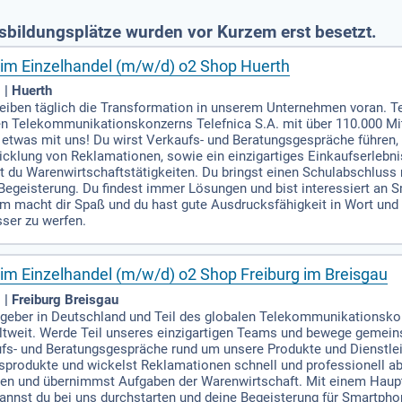
sbildungsplätze wurden vor Kurzem erst besetzt.
m Einzelhandel (m/w/d) o2 Shop Huerth
 | Huerth
reiben täglich die Transformation in unserem Unternehmen voran. Tel
en Telekommunikationskonzerns Telefnica S.A. mit über 110.000 Mit
etwas mit uns! Du wirst Verkaufs- und Beratungsgespräche führen,
icklung von Reklamationen, sowie ein einzigartiges Einkaufserlebni
u Warenwirtschaftstätigkeiten. Du bringst einen Schulabschluss mi
e Begeisterung. Du findest immer Lösungen und bist interessiert an
macht dir Spaß und du hast gute Ausdrucksfähigkeit in Wort und Sc
sser zu werfen.
m Einzelhandel (m/w/d) o2 Shop Freiburg im Breisgau
| Freiburg Breisgau
itgeber in Deutschland und Teil des globalen Telekommunikationsko
eltweit. Werde Teil unseres einzigartigen Teams und bewege gemein
fs- und Beratungsgespräche rund um unsere Produkte und Dienstlei
produkte und wickelst Reklamationen schnell und professionell ab.
den und übernimmst Aufgaben der Warenwirtschaft. Mit einem Haupt
annst du bei uns durchstarten und deine Begeisterung für Smartpho