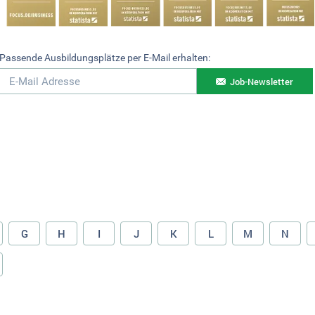
Passende Ausbildungsplätze per E-Mail erhalten:
Job-Newsletter
G
H
I
J
K
L
M
N