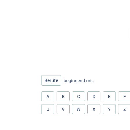
Berufe
beginnend mit:
A
B
C
D
E
F
U
V
W
X
Y
Z