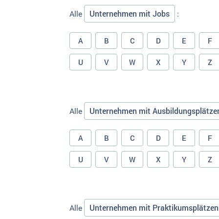
Unternehmen mit Jobs
Alle
:
A
B
C
D
E
F
U
V
W
X
Y
Z
Unternehmen mit Ausbildungsplätze
Alle
A
B
C
D
E
F
U
V
W
X
Y
Z
Unternehmen mit Praktikumsplätzen
Alle