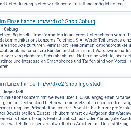
nd Unterstützung bieten wir dir beste Entfaltungsmöglichkeiten.
im Einzelhandel (m/w/d) o2 Shop Coburg
 | Coburg
reiben täglich die Transformation in unserem Unternehmen voran. Te
Telekommunikationskonzerns Telefnica S.A. Werde Teil unseres einz
ere Produkte zu führen, vermarktst Telekommunikationsprodukte un
inkaufserlebnis für unsere Kunden und übernimmst Warenwirtschafts
r oder vergleichbaren Schulabschluss. Noten sind wichtig, aber dei
tärke und Interesse an Smartphones und Tarifen sind von Vorteil. W
rfen.
m Einzelhandel (m/w/d) o2 Shop Ingolstadt
| Ingolstadt
munikationskonzern mit weltweit über 110.000 engagierten Mitarbeit
eitgeber in Deutschland bieten wir eine Vielzahl an spannenden Tät
rmarktung und Präsentation unserer Produkte bis hin zur professio
nter Beweis stellen. Zusätzlich übernimmst du Aufgaben der Warenwi
serlebnis haben. Haupt-/Realschulabschluss oder Abitur, gute Ausd
s erwartet dich eigenverantwortliches Arbeiten mit Unterstützung. 