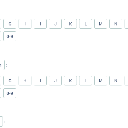
G
H
I
J
K
L
M
N
0-9
n
:
G
H
I
J
K
L
M
N
0-9
: