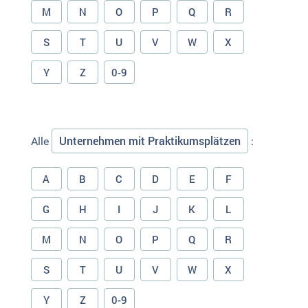
M
N
O
P
Q
R
S
T
U
V
W
X
Y
Z
0-9
Unternehmen mit Praktikumsplätzen
Alle
:
A
B
C
D
E
F
G
H
I
J
K
L
M
N
O
P
Q
R
S
T
U
V
W
X
Y
Z
0-9