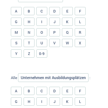
A
B
C
D
E
F
G
H
I
J
K
L
M
N
O
P
Q
R
S
T
U
V
W
X
Y
Z
0-9
Unternehmen mit Ausbildungsplätzen
Alle
:
A
B
C
D
E
F
G
H
I
J
K
L