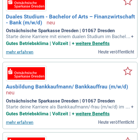
Duales Studium - Bachelor of Arts – Finanzwirtschaft
- Bank (m/w/d)
Ostsächsische Sparkasse Dresden | 01067 Dresden
Starte deine Karriere mit einem dualen Studium im Bachelor
+
of Arts mit Schwerpunkt Finanzwirtschaft bei der Sparkass
Gutes Betriebsklima | Vollzeit
|
+
weitere Benefits
e! Wenn du eine Leidenschaft für Zahlen und Wirtschaftspro
Heute veröffentlicht
mehr erfahren
zesse hast, bieten wir dir die ideale Ausbildung. In nur drei J
ahren lernst du in der Berufsakademie Dresden und in versc
hiedenen Bereichen unserer Sparkasse. Das praxisnahe Trai
ning ermöglicht dir einen tiefen Einblick in die Finanzwelt. D
eine Ausbildung eröffnet dir zahlreiche Chancen, sei es in d
er Kundenberatung oder im Firmenkundengeschäft. Werde T
Ausbildung Bankkaufmann/ Bankkauffrau (m/w/d)
eil unseres engagierten Teams und gestalte die Zukunft der
Finanzwirtschaft mit!
Ostsächsische Sparkasse Dresden | 01067 Dresden
Starte deine Karriere als Bankkaufmann/-frau (m/w/d) im Ja
+
hr 2027! Wenn du gerne mit Menschen arbeitest und sie in i
Gutes Betriebsklima | Vollzeit
|
+
weitere Benefits
hren finanziellen Angelegenheiten beraten möchtest, ist die
Heute veröffentlicht
mehr erfahren
ser Ausbildungsplatz ideal für dich. Unsere Ausbildung verm
ittelt dir fundierte Kenntnisse in Theorie und Praxis über alle
Geschäftsfelder der Sparkasse. Besonders wichtig ist die g