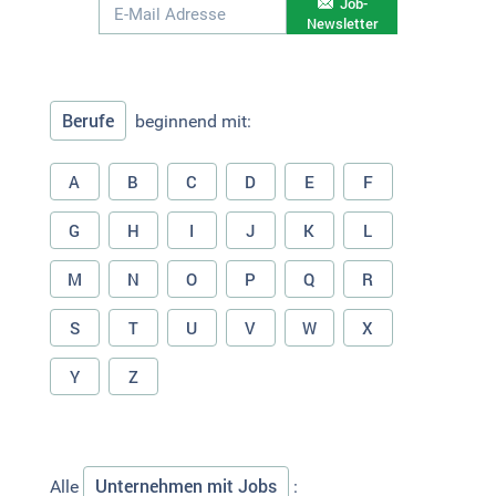
Job-
Newsletter
Berufe
beginnend mit:
A
B
C
D
E
F
G
H
I
J
K
L
M
N
O
P
Q
R
S
T
U
V
W
X
Y
Z
Unternehmen mit Jobs
Alle
: