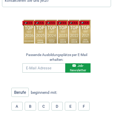
kontaktieren Sie uns jetzt!
Passende Ausbildungsplätze per E-Mail
erhalten:
Job-
Newsletter
Berufe
beginnend mit:
A
B
C
D
E
F