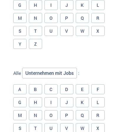
G
H
I
J
K
L
M
N
O
P
Q
R
S
T
U
V
W
X
Y
Z
Unternehmen mit Jobs
Alle
:
A
B
C
D
E
F
G
H
I
J
K
L
M
N
O
P
Q
R
S
T
U
V
W
X