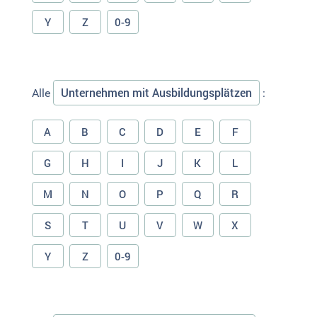
Y
Z
0-9
Unternehmen mit Ausbildungsplätzen
Alle
:
A
B
C
D
E
F
G
H
I
J
K
L
M
N
O
P
Q
R
S
T
U
V
W
X
Y
Z
0-9