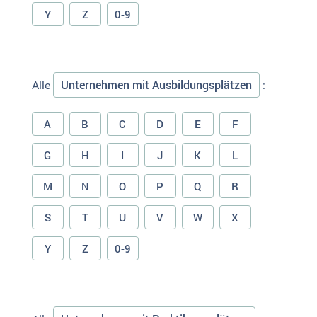
Y
Z
0-9
Unternehmen mit Ausbildungsplätzen
Alle
:
A
B
C
D
E
F
G
H
I
J
K
L
M
N
O
P
Q
R
S
T
U
V
W
X
Y
Z
0-9