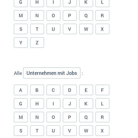
G
H
I
J
K
L
M
N
O
P
Q
R
S
T
U
V
W
X
Y
Z
Unternehmen mit Jobs
Alle
:
A
B
C
D
E
F
G
H
I
J
K
L
M
N
O
P
Q
R
S
T
U
V
W
X