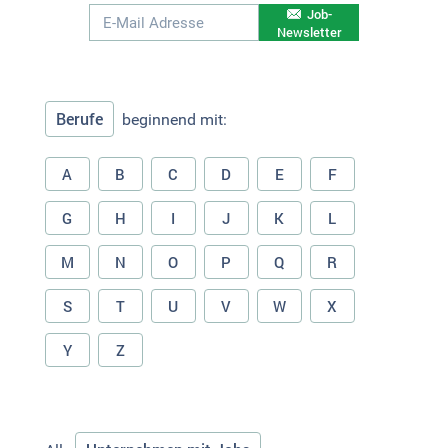
Job-
Newsletter
Berufe
beginnend mit:
A
B
C
D
E
F
G
H
I
J
K
L
M
N
O
P
Q
R
S
T
U
V
W
X
Y
Z