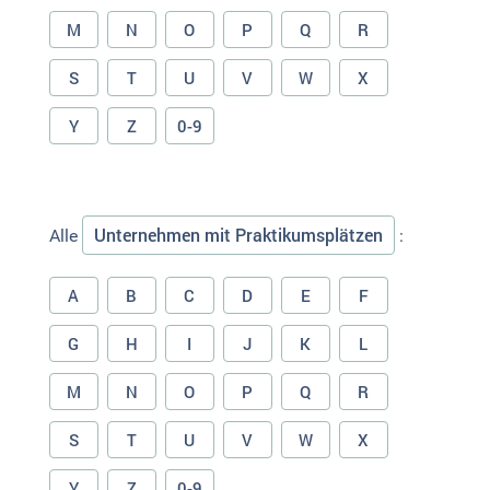
M
N
O
P
Q
R
S
T
U
V
W
X
Y
Z
0-9
Unternehmen mit Praktikumsplätzen
Alle
:
A
B
C
D
E
F
G
H
I
J
K
L
M
N
O
P
Q
R
S
T
U
V
W
X
Y
Z
0-9