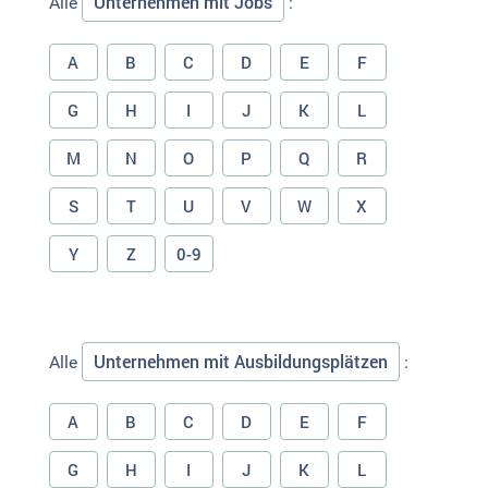
Unternehmen mit Jobs
Alle
:
A
B
C
D
E
F
G
H
I
J
K
L
M
N
O
P
Q
R
S
T
U
V
W
X
Y
Z
0-9
Unternehmen mit Ausbildungsplätzen
Alle
:
A
B
C
D
E
F
G
H
I
J
K
L