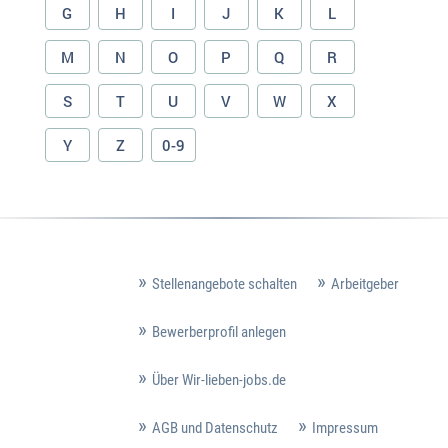
G
H
I
J
K
L
M
N
O
P
Q
R
S
T
U
V
W
X
Y
Z
0-9
Stellenangebote schalten
Arbeitgeber
Bewerberprofil anlegen
Über Wir-lieben-jobs.de
AGB und Datenschutz
Impressum