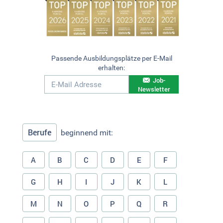
Passende Ausbildungsplätze per E-Mail
erhalten:
Job-
Newsletter
Berufe
beginnend mit:
A
B
C
D
E
F
G
H
I
J
K
L
M
N
O
P
Q
R