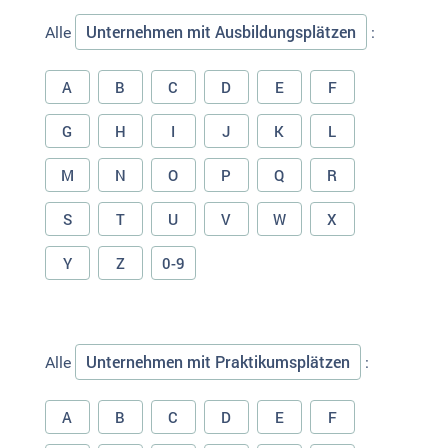
Unternehmen mit Ausbildungsplätzen
Alle
:
A
B
C
D
E
F
G
H
I
J
K
L
M
N
O
P
Q
R
S
T
U
V
W
X
Y
Z
0-9
Unternehmen mit Praktikumsplätzen
Alle
:
A
B
C
D
E
F