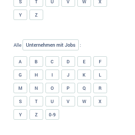
S
T
U
V
W
X
Y
Z
Unternehmen mit Jobs
Alle
:
A
B
C
D
E
F
G
H
I
J
K
L
M
N
O
P
Q
R
S
T
U
V
W
X
Y
Z
0-9