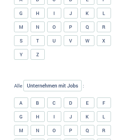
G
H
I
J
K
L
M
N
O
P
Q
R
S
T
U
V
W
X
Y
Z
Unternehmen mit Jobs
Alle
:
A
B
C
D
E
F
G
H
I
J
K
L
M
N
O
P
Q
R