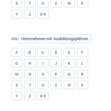
S
T
U
V
W
X
Y
Z
0-9
Unternehmen mit Ausbildungsplätzen
Alle
:
A
B
C
D
E
F
G
H
I
J
K
L
M
N
O
P
Q
R
S
T
U
V
W
X
Y
Z
0-9