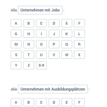
Unternehmen mit Jobs
Alle
:
A
B
C
D
E
F
G
H
I
J
K
L
M
N
O
P
Q
R
S
T
U
V
W
X
Y
Z
0-9
Unternehmen mit Ausbildungsplätzen
Alle
:
A
B
C
D
E
F