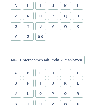
G
H
I
J
K
L
M
N
O
P
Q
R
S
T
U
V
W
X
Y
Z
0-9
Unternehmen mit Praktikumsplätzen
Alle
:
A
B
C
D
E
F
G
H
I
J
K
L
M
N
O
P
Q
R
S
T
U
V
W
X