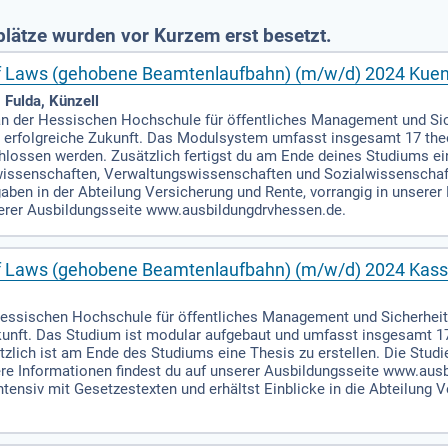
lätze wurden vor Kurzem erst besetzt.
f Laws (gehobene Beamtenlaufbahn) (m/w/d) 2024 Kuen
 Fulda, Künzell
 an der Hessischen Hochschule für öffentliches Management und S
ne erfolgreiche Zukunft. Das Modulsystem umfasst insgesamt 17 the
chlossen werden. Zusätzlich fertigst du am Ende deines Studiums ei
issenschaften, Verwaltungswissenschaften und Sozialwissenscha
ben in der Abteilung Versicherung und Rente, vorrangig in unserer 
serer Ausbildungsseite www.ausbildungdrvhessen.de.
f Laws (gehobene Beamtenlaufbahn) (m/w/d) 2024 Kass
 Hessischen Hochschule für öffentliches Management und Sicherhei
kunft. Das Studium ist modular aufgebaut und umfasst insgesamt 17
zlich ist am Ende des Studiums eine Thesis zu erstellen. Die Studi
re Informationen findest du auf unserer Ausbildungsseite www.aus
tensiv mit Gesetzestexten und erhältst Einblicke in die Abteilung V