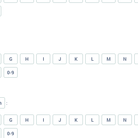
G
H
I
J
K
L
M
N
0-9
n
:
G
H
I
J
K
L
M
N
0-9