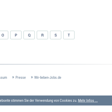
O
P
Q
R
S
T
ssum
Presse
Wir-lieben-Jobs.de
 Webseite stimmen Sie der Verwendung von Cookies zu.
Mehr Infos ...