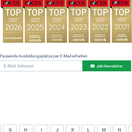
Passende Ausbildungsplätze per E-Mail erhalten:
Job-Newsletter
G
H
I
J
K
L
M
N