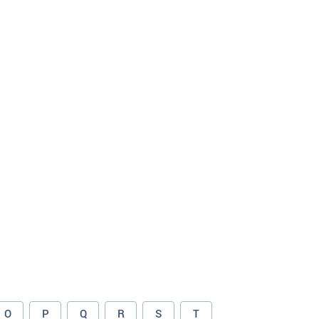
O
P
Q
R
S
T