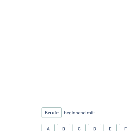
Berufe
beginnend mit:
A
B
C
D
E
F