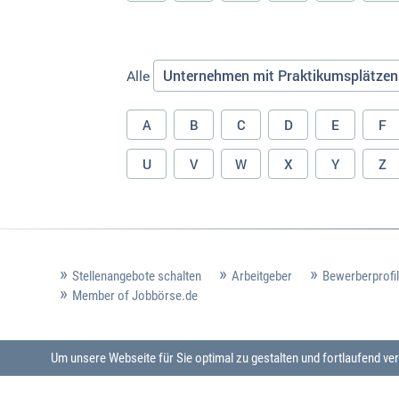
Unternehmen mit Praktikumsplätzen
Alle
A
B
C
D
E
F
U
V
W
X
Y
Z
Stellenangebote schalten
Arbeitgeber
Bewerberprofil
Member of Jobbörse.de
Um unsere Webseite für Sie optimal zu gestalten und fortlaufend 