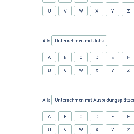
U
V
W
X
Y
Z
Unternehmen mit Jobs
Alle
:
A
B
C
D
E
F
U
V
W
X
Y
Z
Unternehmen mit Ausbildungsplätze
Alle
A
B
C
D
E
F
U
V
W
X
Y
Z