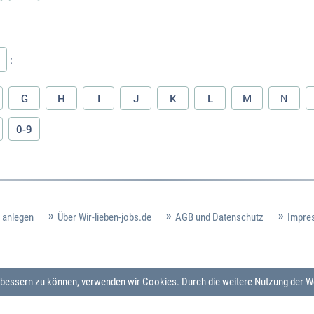
:
G
H
I
J
K
L
M
N
0-9
 anlegen
Über Wir-lieben-jobs.de
AGB und Datenschutz
Impre
verbessern zu können, verwenden wir Cookies. Durch die weitere Nutzung der