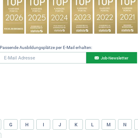
Passende Ausbildungsplätze per E-Mail erhalten:
Job-Newsletter
G
H
I
J
K
L
M
N