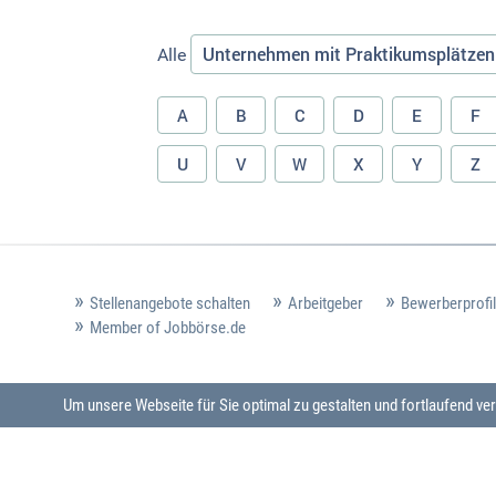
Unternehmen mit Praktikumsplätzen
Alle
A
B
C
D
E
F
U
V
W
X
Y
Z
Stellenangebote schalten
Arbeitgeber
Bewerberprofil
Member of Jobbörse.de
Um unsere Webseite für Sie optimal zu gestalten und fortlaufend 