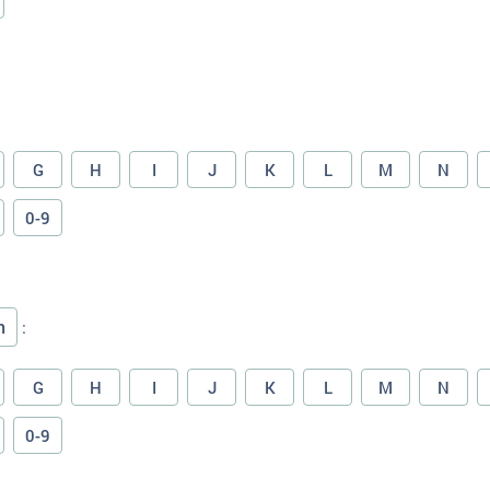
G
H
I
J
K
L
M
N
0-9
n
:
G
H
I
J
K
L
M
N
0-9