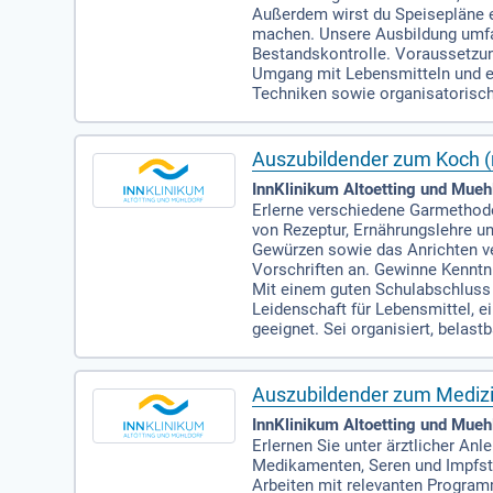
Außerdem wirst du Speisepläne er
machen. Unsere Ausbildung umfa
Bestandskontrolle. Voraussetzung
Umgang mit Lebensmitteln und e
Techniken sowie organisatorische
Auszubildender zum Koch 
InnKlinikum Altoetting und Muehl
Erlerne verschiedene Garmethode
von Rezeptur, Ernährungslehre un
Gewürzen sowie das Anrichten ve
Vorschriften an. Gewinne Kenntn
Mit einem guten Schulabschluss u
Leidenschaft für Lebensmittel, 
geeignet. Sei organisiert, belast
Auszubildender zum Medizi
InnKlinikum Altoetting und Muehl
Erlernen Sie unter ärztlicher A
Medikamenten, Seren und Impfsto
Arbeiten mit relevanten Program