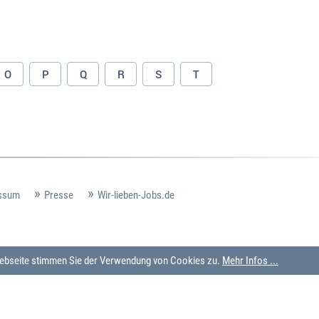
O
P
Q
R
S
T
ssum
Presse
Wir-lieben-Jobs.de
 Webseite stimmen Sie der Verwendung von Cookies zu.
Mehr Infos ...