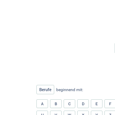
Berufe
beginnend mit:
A
B
C
D
E
F