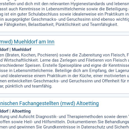
stellen und dich mit den relevanten Hygienestandards und lebensmi
sst auch Kenntnisse in Lebensmittelchemie sowie die Beteiligung
 ist ein guter Schulabschluss sowie idealerweise ein Praktikum in 
in ausgeprägter Geschmacks- und Geruchssinn sind ebenso wichtig 
 Fähigkeiten, Belastbarkeit, Pünktlichkeit und Teamfähigkeit.
(mwd) Muehldorf am Inn
dorf | Muehldorf
n (Braten, Kochen, Pochieren) sowie die Zubereitung von Fleisch, 
d Wirtschaftlichkeit. Lerne das Zerlegen und Filetieren von Fleisc
rschiedener Speisen. Erstelle Speisepläne und eigne dir Kenntnisse
isse in Lebensmittelchemie. Beteilige dich am Empfang, der Lager
nd idealerweise einem Praktikum in der Küche, einer motivierten u
einen entwickelten Geschmacks- und Geruchssinn und Offenheit für 
bar, pünktlich und teamfähig.
nischen Fachangestellten (mwd) Altoetting
dorf | Altoetting
nleitung und Aufsicht Diagnostik- und Therapiemethoden sowie dere
ffen sowie Heil- und Hilfsmitteln. Dokumentieren Sie Behandlungsab
men und gewinnen Sie Grundkenntnisse in Datenschutz und Sicherhei