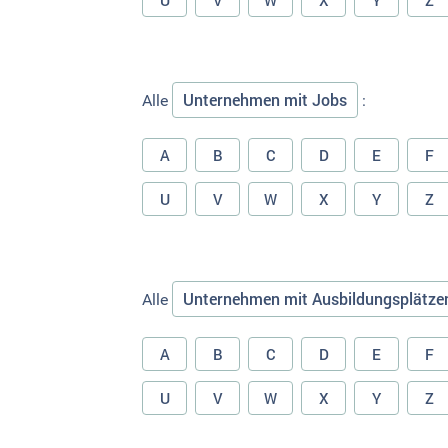
U
V
W
X
Y
Z
Unternehmen mit Jobs
Alle
:
A
B
C
D
E
F
U
V
W
X
Y
Z
Unternehmen mit Ausbildungsplätze
Alle
A
B
C
D
E
F
U
V
W
X
Y
Z