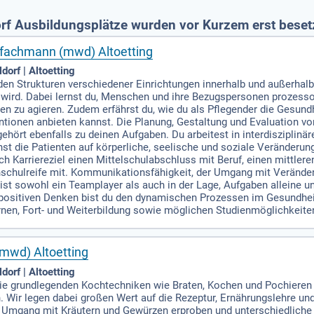
rf Ausbildungsplätze wurden vor Kurzem erst beset
fachmann (mwd) Altoetting
dorf | Altoetting
den Strukturen verschiedener Einrichtungen innerhalb und außerhalb 
wird. Dabei lernst du, Menschen und ihre Bezugspersonen prozessor
isen zu agieren. Zudem erfährst du, wie du als Pflegender die Gesu
ntionen anbieten kannst. Die Planung, Gestaltung und Evaluation v
ehört ebenfalls zu deinen Aufgaben. Du arbeitest in interdisziplin
t die Patienten auf körperliche, seelische und soziale Veränderun
ach Karriereziel einen Mittelschulabschluss mit Beruf, einen mittle
chulreife mit. Kommunikationsfähigkeit, der Umgang mit Veränder
bist sowohl ein Teamplayer als auch in der Lage, Aufgaben alleine u
m positiven Denken bist du den dynamischen Prozessen im Gesundh
en, Fort- und Weiterbildung sowie möglichen Studienmöglichkeiten
mwd) Altoetting
dorf | Altoetting
 die grundlegenden Kochtechniken wie Braten, Kochen und Pochieren
. Wir legen dabei großen Wert auf die Rezeptur, Ernährungslehre und
en Umgang mit Kräutern und Gewürzen erproben und unterschiedliche