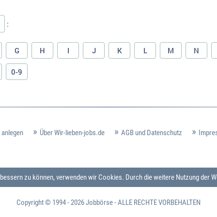
:
G
H
I
J
K
L
M
N
0-9
 anlegen
Über Wir-lieben-jobs.de
AGB und Datenschutz
Impre
verbessern zu können, verwenden wir Cookies. Durch die weitere Nutzung der
Copyright © 1994 - 2026
Jobbörse
- ALLE RECHTE VORBEHALTEN