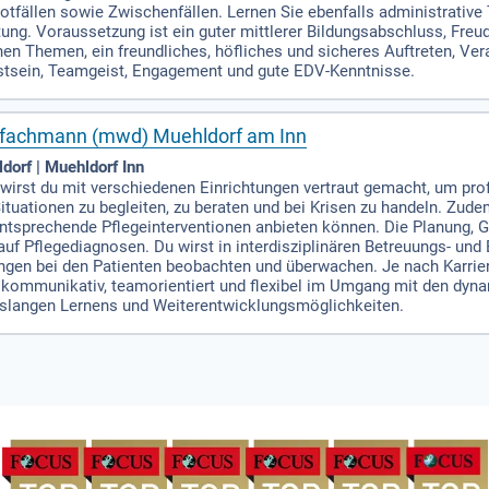
tfällen sowie Zwischenfällen. Lernen Sie ebenfalls administrative 
ung. Voraussetzung ist ein guter mittlerer Bildungsabschluss, Fr
n Themen, ein freundliches, höfliches und sicheres Auftreten, Ver
tsein, Teamgeist, Engagement und gute EDV-Kenntnisse.
efachmann (mwd) Muehldorf am Inn
dorf | Muehldorf Inn
 wirst du mit verschiedenen Einrichtungen vertraut gemacht, um prof
tuationen zu begleiten, zu beraten und bei Krisen zu handeln. Zude
tsprechende Pflegeinterventionen anbieten können. Die Planung, G
auf Pflegediagnosen. Du wirst in interdisziplinären Betreuungs- un
ngen bei den Patienten beobachten und überwachen. Je nach Karriere
t kommunikativ, teamorientiert und flexibel im Umgang mit den d
nslangen Lernens und Weiterentwicklungsmöglichkeiten.