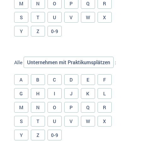
M
N
O
P
Q
R
S
T
U
V
W
X
Y
Z
0-9
Unternehmen mit Praktikumsplätzen
Alle
:
A
B
C
D
E
F
G
H
I
J
K
L
M
N
O
P
Q
R
S
T
U
V
W
X
Y
Z
0-9