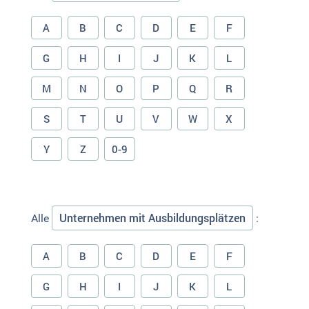
A
B
C
D
E
F
G
H
I
J
K
L
M
N
O
P
Q
R
S
T
U
V
W
X
Y
Z
0-9
Unternehmen mit Ausbildungsplätzen
Alle
:
A
B
C
D
E
F
G
H
I
J
K
L