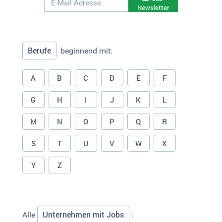
Newsletter
Berufe
beginnend mit:
A
B
C
D
E
F
G
H
I
J
K
L
M
N
O
P
Q
R
S
T
U
V
W
X
Y
Z
Unternehmen mit Jobs
Alle
: