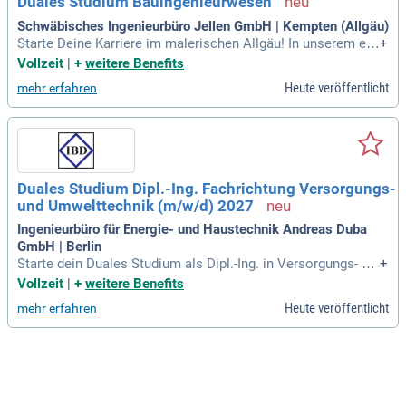
Duales Studium Bauingenieurwesen
Schwäbisches Ingenieurbüro Jellen GmbH | Kempten (Allgäu)
Starte Deine Karriere im malerischen Allgäu! In unserem en
+
gagierten Team erwarten Dich vielfältige Entwicklungschan
Vollzeit
|
+
weitere Benefits
cen und eine inspirierende Arbeitsatmosphäre. Begleite uns
Heute veröffentlicht
mehr erfahren
auf dem Weg zu neuen Erfolgen!
Duales Studium Dipl.-Ing. Fachrichtung Versorgungs-
und Umwelttechnik (m/w/d) 2027
Ingenieurbüro für Energie- und Haustechnik Andreas Duba
GmbH | Berlin
Starte dein Duales Studium als Dipl.-Ing. in Versorgungs- un
+
d Umwelttechnik (m/w/d) im Jahr 2027! Begeisterst du dich
Vollzeit
|
+
weitere Benefits
für technische Aspekte von Gebäuden und arbeitest gerne a
Heute veröffentlicht
mehr erfahren
m Computer? Bei uns planst du innovative Wohn- und Gesch
äftshäuser und erhältst Einblicke in vielfältige Projekte. Mo
derne Software ermöglicht dir eine anschauliche 3D-Darstell
ung, die dir hilft, Rohrleitungen effizient zu planen. Erlebe die
perfekte Kombination aus eigenverantwortlichem Arbeiten u
nd wertvollem Austausch mit erfahrenen Kollegen. Nutze di