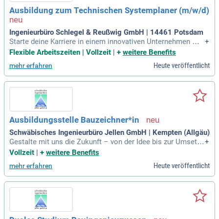
Ausbildung zum Technischen Systemplaner (m/w/d)
Ingenieurbüro Schlegel & Reußwig GmbH | 14461 Potsdam
Starte deine Karriere in einem innovativen Unternehmen mit
+
einem breiten Spektrum an technischen Themen! Wir suche
Flexible Arbeitszeiten | Vollzeit
|
+
weitere Benefits
n engagierte Nachwuchstalente mit Grundkenntnissen in M
Heute veröffentlicht
mehr erfahren
S-Office und einer hohen Auffassungsgabe. Profitiere von ab
wechslungsreichen Aufgaben, spannenden Projekten und ei
ner familiären Atmosphäre mit flachen Hierarchien. Währen
d deiner 3,5-jährigen Ausbildung wirst du Theorie und Praxis
kombinieren. Zu deinen Tätigkeiten gehören das Zeichnen v
on Installationsplänen, das Erstellen von Schaltplänen und d
Ausbildungsstelle Bauzeichner*in
ie elektrotechnische Berechnung von Schaltanlagen. Bewirb
dich jetzt, klicke auf „Jetzt Bewerben“ und werde Teil unsere
Schwäbisches Ingenieurbüro Jellen GmbH | Kempten (Allgäu)
s dynamischen Teams!
Gestalte mit uns die Zukunft – von der Idee bis zur Umsetzu
+
ng. Werde Teil unseres dynamischen Teams in Kempten und
Vollzeit
|
+
weitere Benefits
bringe anspruchsvolle Projekte zum Leben, die echte Leben
Heute veröffentlicht
mehr erfahren
squalität schaffen.