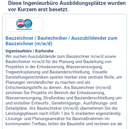
ese Chance, um praxisorientiert zu lernen und deine Karriere
Diese Ingenieurbüro Ausbildungsplätze wurden
in der Ingenieurtechnik voranzutreiben!
vor Kurzem erst besetzt.
Bauzeichner / Bautechniker / Auszubildender zum
Bauzeichner (m/w/d)
Ingenieurbüro | Karlsruhe
Wir suchen Auszubildende zum Bauzeichner m/w/d sowie
Bautechniker m/w/d für die Planung und Bauleitung von
Projekten in der Entwässerung, Wasserversorgung,
Tragwerksplanung und Baulanderschließung. Visuelle
Darstellungstechniken spielen hierbei eine zentrale Rolle, um
Planungen verständlicher zu machen und als
Entscheidungshilfe zu dienen. Als Bauzeichner (m/w/d)
zeichnen Sie Projekte im Bereich der Entwässerung,
Wasserversorgung, Straßenbau und Baulanderschließung um
und erstellen Entwurfs-, Genehmigungs-, Ausführungs- und
Detailpläne. Als Bautechniker (m/w/d) übernehmen Sie die
Leistungsphasen nach HOAI 1 bis 9, erarbeiten eigenständig
Lösungs- und Planungsansätze für Baumaßnahmen im
kommunalen Tiefbau, leiten die Baustelle und rechnen sie ab.