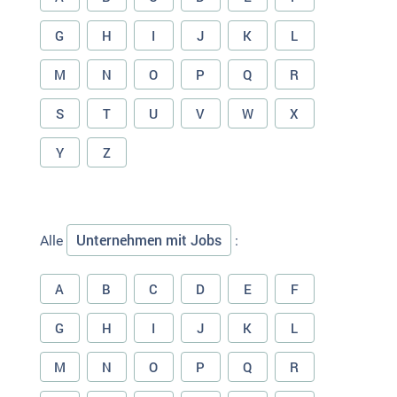
G
H
I
J
K
L
M
N
O
P
Q
R
S
T
U
V
W
X
Y
Z
Unternehmen mit Jobs
Alle
:
A
B
C
D
E
F
G
H
I
J
K
L
M
N
O
P
Q
R