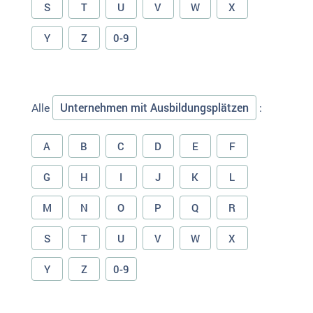
S
T
U
V
W
X
Y
Z
0-9
Unternehmen mit Ausbildungsplätzen
Alle
:
A
B
C
D
E
F
G
H
I
J
K
L
M
N
O
P
Q
R
S
T
U
V
W
X
Y
Z
0-9