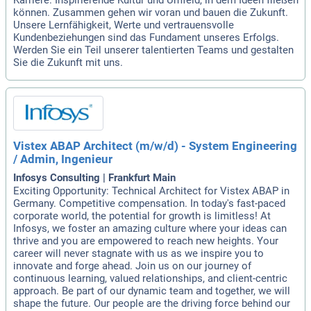
Karriere. Inspirierende Kultur und Umfeld, in dem Ideen fließen
können. Zusammen gehen wir voran und bauen die Zukunft.
Unsere Lernfähigkeit, Werte und vertrauensvolle
Kundenbeziehungen sind das Fundament unseres Erfolgs.
Werden Sie ein Teil unserer talentierten Teams und gestalten
Sie die Zukunft mit uns.
Vistex ABAP Architect (m/w/d) - System Engineering
/ Admin, Ingenieur
Infosys Consulting | Frankfurt Main
Exciting Opportunity: Technical Architect for Vistex ABAP in
Germany. Competitive compensation. In today's fast-paced
corporate world, the potential for growth is limitless! At
Infosys, we foster an amazing culture where your ideas can
thrive and you are empowered to reach new heights. Your
career will never stagnate with us as we inspire you to
innovate and forge ahead. Join us on our journey of
continuous learning, valued relationships, and client-centric
approach. Be part of our dynamic team and together, we will
shape the future. Our people are the driving force behind our