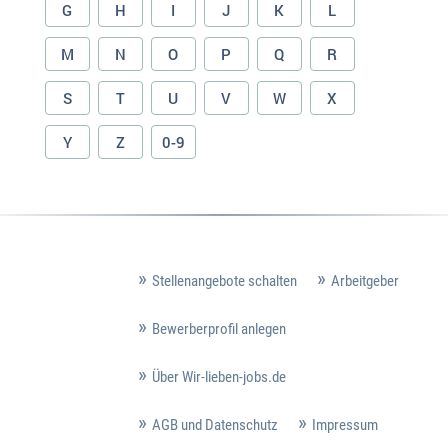
G
H
I
J
K
L
M
N
O
P
Q
R
S
T
U
V
W
X
Y
Z
0-9
Stellenangebote schalten
Arbeitgeber
Bewerberprofil anlegen
Über Wir-lieben-jobs.de
AGB und Datenschutz
Impressum