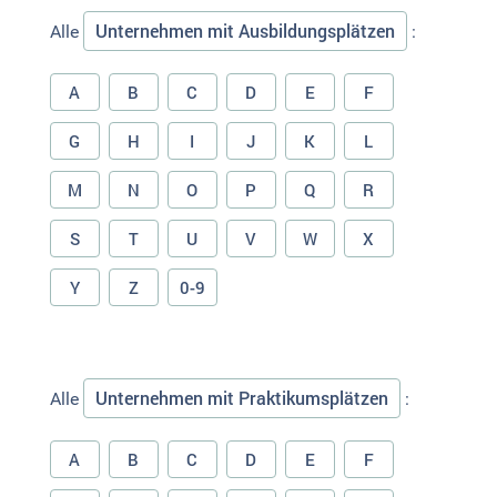
Unternehmen mit Ausbildungsplätzen
Alle
:
A
B
C
D
E
F
G
H
I
J
K
L
M
N
O
P
Q
R
S
T
U
V
W
X
Y
Z
0-9
Unternehmen mit Praktikumsplätzen
Alle
:
A
B
C
D
E
F