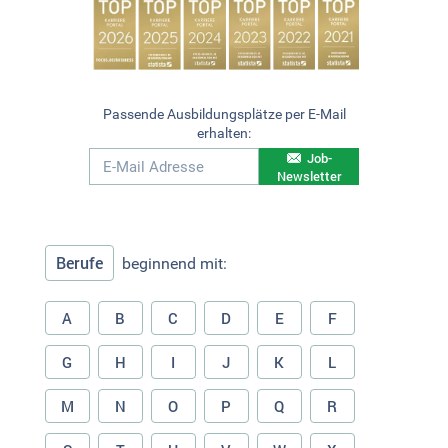
Passende Ausbildungsplätze per E-Mail
erhalten:
Job-
Newsletter
Berufe
beginnend mit:
A
B
C
D
E
F
G
H
I
J
K
L
M
N
O
P
Q
R