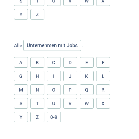
S
T
U
V
W
X
Y
Z
Unternehmen mit Jobs
Alle
:
A
B
C
D
E
F
G
H
I
J
K
L
M
N
O
P
Q
R
S
T
U
V
W
X
Y
Z
0-9