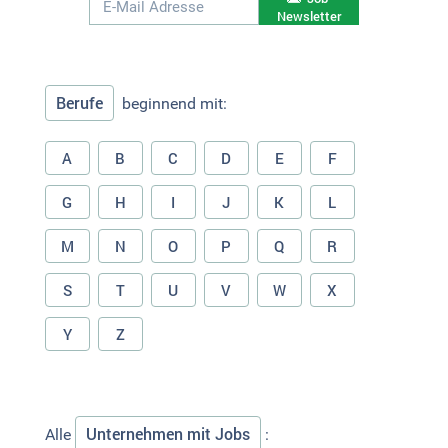
Newsletter
Berufe
beginnend mit:
A
B
C
D
E
F
G
H
I
J
K
L
M
N
O
P
Q
R
S
T
U
V
W
X
Y
Z
Unternehmen mit Jobs
Alle
: