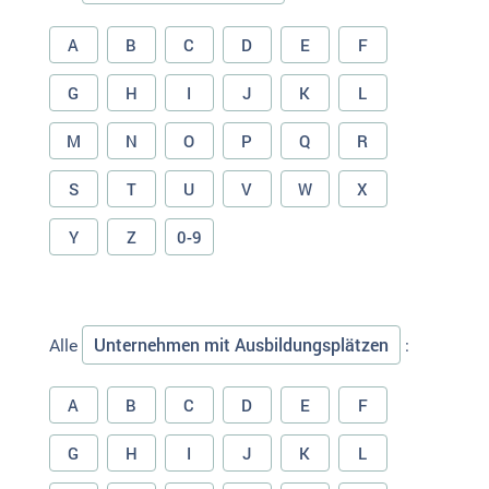
A
B
C
D
E
F
G
H
I
J
K
L
M
N
O
P
Q
R
S
T
U
V
W
X
Y
Z
0-9
Unternehmen mit Ausbildungsplätzen
Alle
:
A
B
C
D
E
F
G
H
I
J
K
L