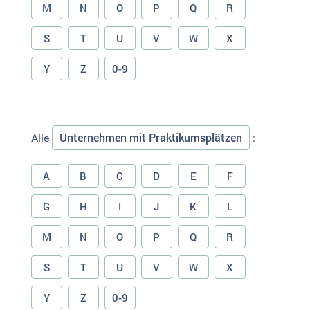
M
N
O
P
Q
R
S
T
U
V
W
X
Y
Z
0-9
Unternehmen mit Praktikumsplätzen
Alle
:
A
B
C
D
E
F
G
H
I
J
K
L
M
N
O
P
Q
R
S
T
U
V
W
X
Y
Z
0-9