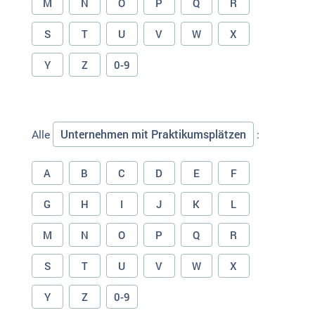
M
N
O
P
Q
R
S
T
U
V
W
X
Y
Z
0-9
Unternehmen mit Praktikumsplätzen
Alle
:
A
B
C
D
E
F
G
H
I
J
K
L
M
N
O
P
Q
R
S
T
U
V
W
X
Y
Z
0-9