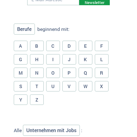
Newsletter
Berufe
beginnend mit:
A
B
C
D
E
F
G
H
I
J
K
L
M
N
O
P
Q
R
S
T
U
V
W
X
Y
Z
Unternehmen mit Jobs
Alle
: