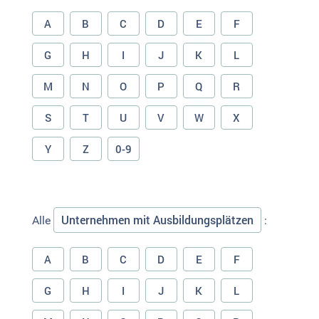
A
B
C
D
E
F
G
H
I
J
K
L
M
N
O
P
Q
R
S
T
U
V
W
X
Y
Z
0-9
Unternehmen mit Ausbildungsplätzen
Alle
:
A
B
C
D
E
F
G
H
I
J
K
L