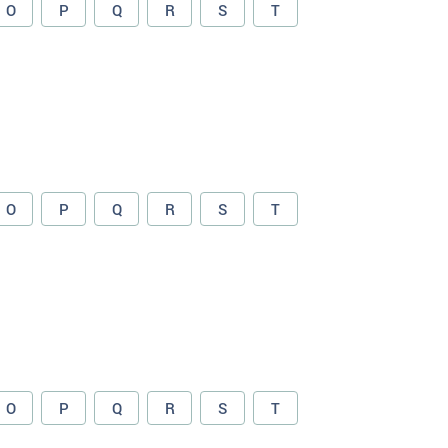
O
P
Q
R
S
T
O
P
Q
R
S
T
O
P
Q
R
S
T