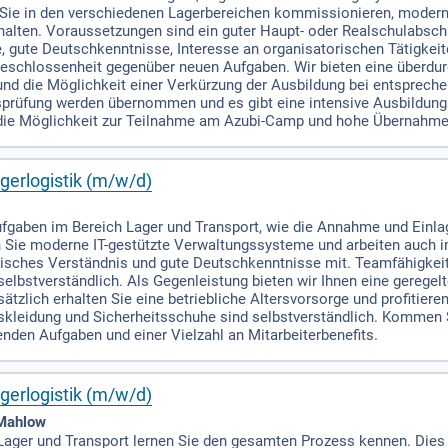
 Sie in den verschiedenen Lagerbereichen kommissionieren, moder
rhalten. Voraussetzungen sind ein guter Haupt- oder Realschulabsch
ute Deutschkenntnisse, Interesse an organisatorischen Tätigkeit
chlossenheit gegenüber neuen Aufgaben. Wir bieten eine überdurch
und die Möglichkeit einer Verkürzung der Ausbildung bei entsprechen
sprüfung werden übernommen und es gibt eine intensive Ausbildun
 die Möglichkeit zur Teilnahme am Azubi-Camp und hohe Übernahme
gerlogistik (m/w/d)
gaben im Bereich Lager und Transport, wie die Annahme und Einla
Sie moderne IT-gestützte Verwaltungssysteme und arbeiten auch im
isches Verständnis und gute Deutschkenntnisse mit. Teamfähigkei
selbstverständlich. Als Gegenleistung bieten wir Ihnen eine geregelt
ätzlich erhalten Sie eine betriebliche Altersvorsorge und profitier
itskleidung und Sicherheitsschuhe sind selbstverständlich. Kommen 
den Aufgaben und einer Vielzahl an Mitarbeiterbenefits.
gerlogistik (m/w/d)
 Mahlow
r Lager und Transport lernen Sie den gesamten Prozess kennen. Die