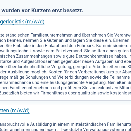
 wurden vor Kurzem erst besetzt.
gerlogistik (m/w/d)
ittelständischen Familienunternehmen und übernehmen Sie Verantwo
ich kennen, nehmen Sie Güter an und lagern Sie diese ein. Erlernen
n Sie Einblicke in den Einkauf und den Fuhrpark. Kommissionieren
rwaltungstechnik sowie dem Paketversand. Sie sollten einen guten
nischen Zusammenhängen sowie gute Deutschkenntnisse haben. Inte
tärke und Aufgeschlossenheit gegenüber neuen Aufgaben sind eben
ine überdurchschnittliche Vergütung, geregelte Arbeitszeiten und 3
ng der Ausbildung möglich. Kosten für den Vorbereitungskurs zur 
 regelmäßige Schulungen und Weiterbildungen sowie die Teilnahme 
bernahmechance und eine leistungsgerechte Vergütung. Genießen Si
chen Familienunternehmen und profitieren Sie von exklusiven Mitar
Zusätzlich bieten wir Firmenfitness über qualitrain sowie kostenlos
sten (m/w/d)
anspruchsvolle Ausbildung in einem mittelständischen Familienunte
Güter annehmen und einlagern, IT-gestützte Verwaltungssysteme nut