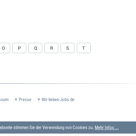
O
P
Q
R
S
T
ssum
Presse
Wir-lieben-Jobs.de
 Webseite stimmen Sie der Verwendung von Cookies zu.
Mehr Infos ...