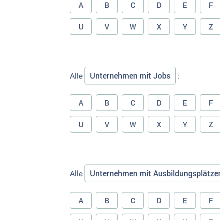
A
B
C
D
E
F
U
V
W
X
Y
Z
Unternehmen mit Jobs
Alle
:
A
B
C
D
E
F
U
V
W
X
Y
Z
Unternehmen mit Ausbildungsplätze
Alle
A
B
C
D
E
F