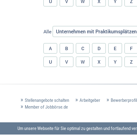
U
V
W
X
Y
Z
Unternehmen mit Praktikumsplätzen
Alle
A
B
C
D
E
F
U
V
W
X
Y
Z
Stellenangebote schalten
Arbeitgeber
Bewerberprofil
Member of Jobbörse.de
Um unsere Webseite für Sie optimal zu gestalten und fortlaufend 