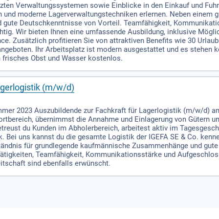
zten Verwaltungssystemen sowie Einblicke in den Einkauf und Fuhr
 und moderne Lagerverwaltungstechniken erlernen. Neben einem g
 gute Deutschkenntnisse von Vorteil. Teamfähigkeit, Kommunikati
ichtig. Wir bieten Ihnen eine umfassende Ausbildung, inklusive Mögl
 Zusätzlich profitieren Sie von attraktiven Benefits wie 30 Urlau
ngeboten. Ihr Arbeitsplatz ist modern ausgestattet und es stehen k
h frisches Obst und Wasser kostenlos.
gerlogistik (m/w/d)
mer 2023 Auszubildende zur Fachkraft für Lagerlogistik (m/w/d) am
rtbereich, übernimmst die Annahme und Einlagerung von Gütern un
eust du Kunden im Abholerbereich, arbeitest aktiv im Tagesgeschäf
k. Bei uns kannst du die gesamte Logistik der IGEFA SE & Co. kenne
tändnis für grundlegende kaufmännische Zusammenhänge und gute
Tätigkeiten, Teamfähigkeit, Kommunikationsstärke und Aufgeschlo
eitschaft sind ebenfalls erwünscht.