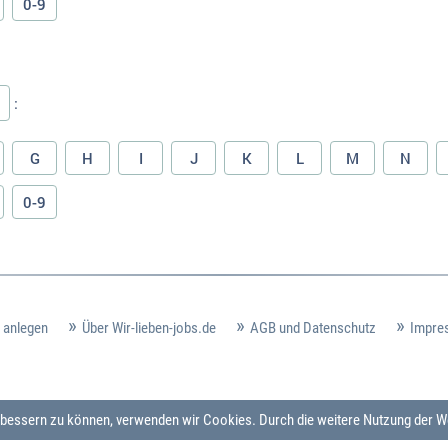
0-9
:
G
H
I
J
K
L
M
N
0-9
 anlegen
Über Wir-lieben-jobs.de
AGB und Datenschutz
Impre
verbessern zu können, verwenden wir Cookies. Durch die weitere Nutzung der