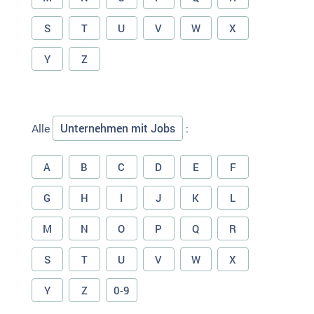
S
T
U
V
W
X
Y
Z
Unternehmen mit Jobs
Alle
:
A
B
C
D
E
F
G
H
I
J
K
L
M
N
O
P
Q
R
S
T
U
V
W
X
Y
Z
0-9