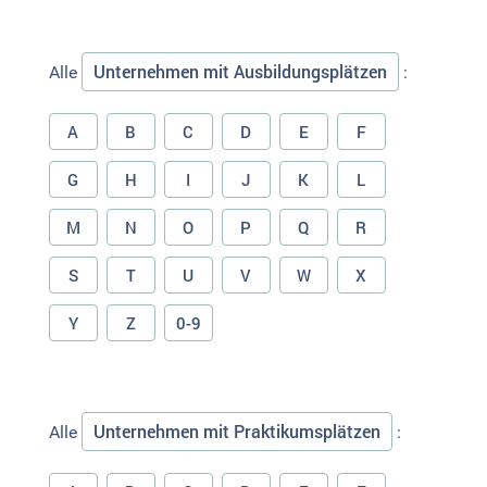
Unternehmen mit Ausbildungsplätzen
Alle
:
A
B
C
D
E
F
G
H
I
J
K
L
M
N
O
P
Q
R
S
T
U
V
W
X
Y
Z
0-9
Unternehmen mit Praktikumsplätzen
Alle
: