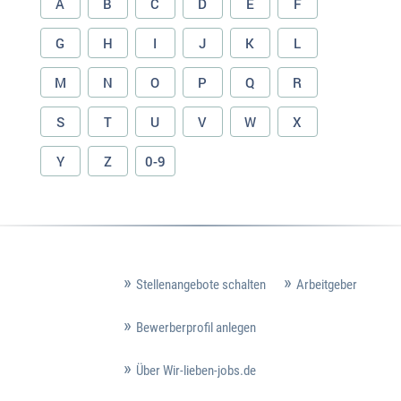
A
B
C
D
E
F
G
H
I
J
K
L
M
N
O
P
Q
R
S
T
U
V
W
X
Y
Z
0-9
Stellenangebote schalten
Arbeitgeber
Bewerberprofil anlegen
Über Wir-lieben-jobs.de