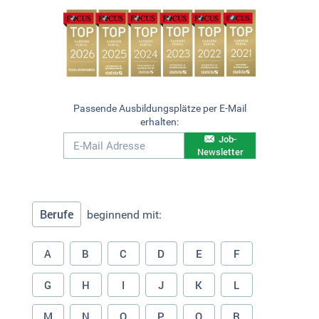
Passende Ausbildungsplätze per E-Mail
erhalten:
Job-
Newsletter
Berufe
beginnend mit:
A
B
C
D
E
F
G
H
I
J
K
L
M
N
O
P
Q
R