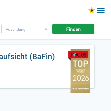
Finden
Ausbildung
»
aufsicht (BaFin)