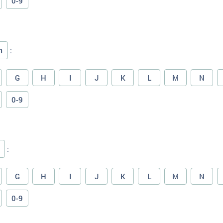
0-9
n
:
G
H
I
J
K
L
M
N
0-9
:
G
H
I
J
K
L
M
N
0-9