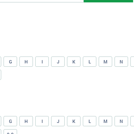
G
H
I
J
K
L
M
N
G
H
I
J
K
L
M
N