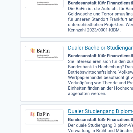
Bundesanstalt fû¥r Finanzdienstl
Die BaFin ist die Aufsicht für B
Geldwäsche und Terrorismusfinan
für unseren Standort Frankfurt a
unterschiedlichen Projekten. We
Kennzahl 2023/0001-KfBM.
Dualer Bachelor-Studiengan
Bundesanstalt fû¥r Finanzdienstl
Sie interessieren sich für den 
Bundesbank in Hachenburg? Dann s
Betriebswirtschaftslehre, Volksw
Wertpapierhandel beaufsichtigt w
Verknüpfung von Theorie und Pra
Einheiten finden an der Hochsch
abgehalten werden.
Dualer Studiengang Diplom
Bundesanstalt fû¥r Finanzdienstl
Der duale Studiengang Diplom-Ve
Verwaltung in Brühl und Münster 