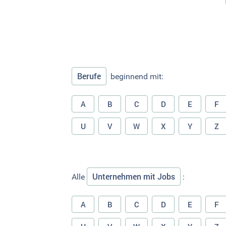
Berufe
beginnend mit:
A
B
C
D
E
F
U
V
W
X
Y
Z
Unternehmen mit Jobs
Alle
:
A
B
C
D
E
F