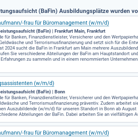
stungsaufsicht (BaFin) Ausbildungsplätze wurden vo
aufmann/-frau für Büromanagement (w/m/d)
eistungsaufsicht (BaFin) | Frankfurt Main, Frankfurt
de für Banken, Finanzdienstleister, Versicherer und den Wertpapier
 Geldwäsche und Terrorismusfinanzierung und setzt sich für die Ent
st 2024 sucht die BaFin in Frankfurt am Main mehrere Auszubildend
aufen Sie verschiedene Abteilungen der BaFin am Hauptstandort und
 Erfahrungen zu sammeln und in einem renommierten Unternehmen e
gsassistenten (w/m/d)
eistungsaufsicht (BaFin) | Bonn
de für Banken, Finanzdienstleister, Versicherer und den Wertpapierha
dwäsche und Terrorismusfinanzierung präventiv. Zudem arbeitet si
hen Auszubildende (w/m/d) für unseren Standort in Bonn ab August 2
hiedene Abteilungen der BaFin. Dabei arbeiten Sie an vielfältigen 
aufmann/-frau für Büromanagement (w/m/d)