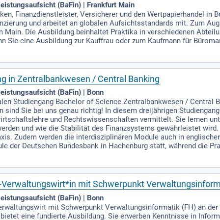
eistungsaufsicht (BaFin) | Frankfurt Main
anken, Finanzdienstleister, Versicherer und den Wertpapierhandel in
zierung und arbeitet an globalen Aufsichtsstandards mit. Zum Au
m Main. Die Ausbildung beinhaltet Praktika in verschiedenen Abteilu
nn Sie eine Ausbildung zur Kauffrau oder zum Kaufmann für Büroma
g in Zentralbankwesen / Central Banking
eistungsaufsicht (BaFin) | Bonn
dualen Studiengang Bachelor of Science Zentralbankwesen / Central
ind Sie bei uns genau richtig! In diesem dreijährigen Studiengang
irtschaftslehre und Rechtswissenschaften vermittelt. Sie lernen un
erden und wie die Stabilität des Finanzsystems gewährleistet wird.
xis. Zudem werden die interdisziplinären Module auch in englischer
ule der Deutschen Bundesbank in Hachenburg statt, während die Pr
-Verwaltungswirt*in mit Schwerpunkt Verwaltungsinform
eistungsaufsicht (BaFin) | Bonn
rwaltungswirt mit Schwerpunkt Verwaltungsinformatik (FH) an der 
bietet eine fundierte Ausbildung. Sie erwerben Kenntnisse in Infor