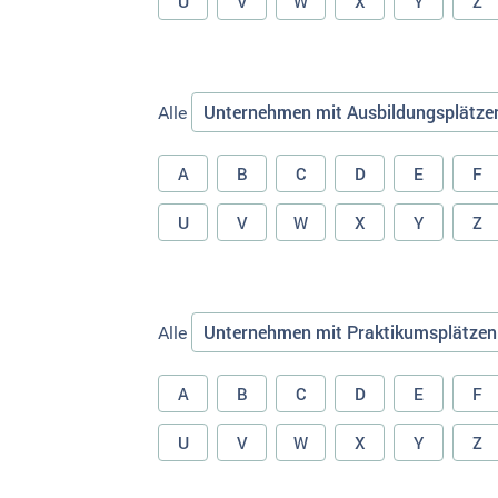
U
V
W
X
Y
Z
Unternehmen mit Ausbildungsplätze
Alle
A
B
C
D
E
F
U
V
W
X
Y
Z
Unternehmen mit Praktikumsplätzen
Alle
A
B
C
D
E
F
U
V
W
X
Y
Z