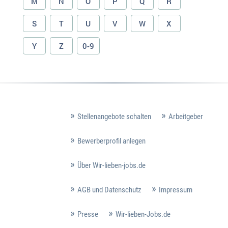
M
N
O
P
Q
R
S
T
U
V
W
X
Y
Z
0-9
Stellenangebote schalten
Arbeitgeber
Bewerberprofil anlegen
Über Wir-lieben-jobs.de
AGB und Datenschutz
Impressum
Presse
Wir-lieben-Jobs.de