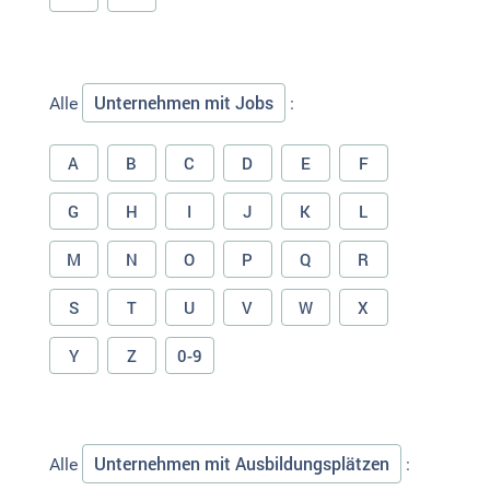
Unternehmen mit Jobs
Alle
:
A
B
C
D
E
F
G
H
I
J
K
L
M
N
O
P
Q
R
S
T
U
V
W
X
Y
Z
0-9
Unternehmen mit Ausbildungsplätzen
Alle
: