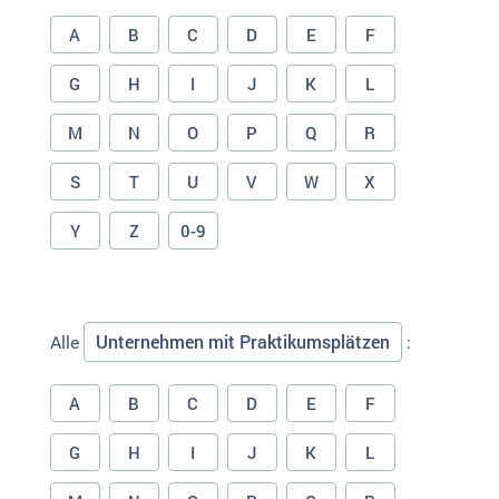
A
B
C
D
E
F
G
H
I
J
K
L
M
N
O
P
Q
R
S
T
U
V
W
X
Y
Z
0-9
Unternehmen mit Praktikumsplätzen
Alle
:
A
B
C
D
E
F
G
H
I
J
K
L