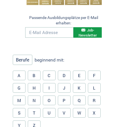
Passende Ausbildungsplätze per E-Mail
erhalten:
Job-
Newsletter
Berufe
beginnend mit:
A
B
C
D
E
F
G
H
I
J
K
L
M
N
O
P
Q
R
S
T
U
V
W
X
Y
Z