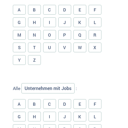
A
B
C
D
E
F
G
H
I
J
K
L
M
N
O
P
Q
R
S
T
U
V
W
X
Y
Z
Unternehmen mit Jobs
Alle
:
A
B
C
D
E
F
G
H
I
J
K
L