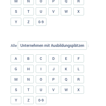
M
N
O
P
Q
R
S
T
U
V
W
X
Y
Z
0-9
Unternehmen mit Ausbildungsplätzen
Alle
:
A
B
C
D
E
F
G
H
I
J
K
L
M
N
O
P
Q
R
S
T
U
V
W
X
Y
Z
0-9