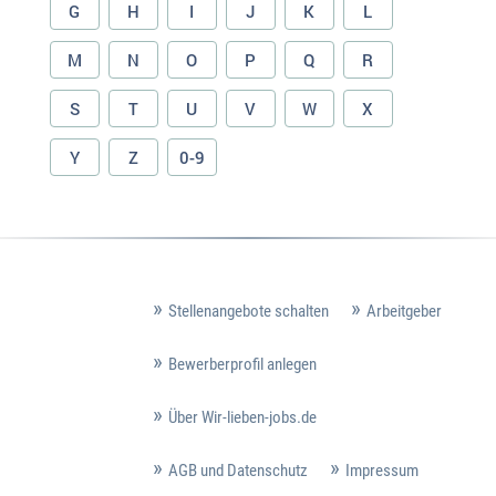
G
H
I
J
K
L
M
N
O
P
Q
R
S
T
U
V
W
X
Y
Z
0-9
Stellenangebote schalten
Arbeitgeber
Bewerberprofil anlegen
Über Wir-lieben-jobs.de
AGB und Datenschutz
Impressum