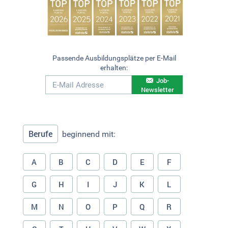
Passende Ausbildungsplätze per E-Mail
erhalten:
Job-
Newsletter
Berufe
beginnend mit:
A
B
C
D
E
F
G
H
I
J
K
L
M
N
O
P
Q
R