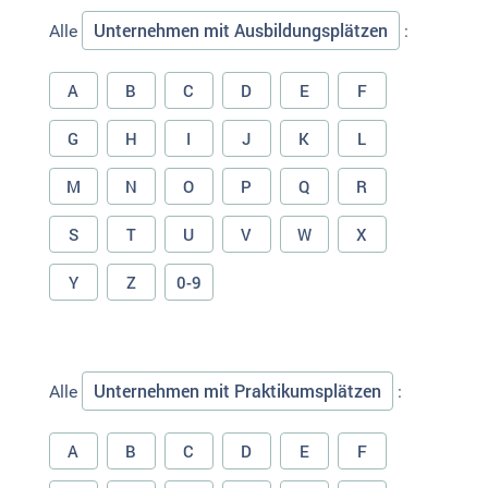
Unternehmen mit Ausbildungsplätzen
Alle
:
A
B
C
D
E
F
G
H
I
J
K
L
M
N
O
P
Q
R
S
T
U
V
W
X
Y
Z
0-9
Unternehmen mit Praktikumsplätzen
Alle
:
A
B
C
D
E
F