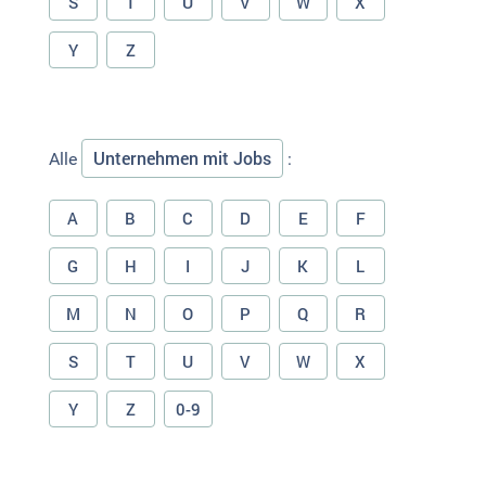
S
T
U
V
W
X
Y
Z
Unternehmen mit Jobs
Alle
:
A
B
C
D
E
F
G
H
I
J
K
L
M
N
O
P
Q
R
S
T
U
V
W
X
Y
Z
0-9