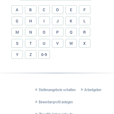
A
B
C
D
E
F
G
H
I
J
K
L
M
N
O
P
Q
R
S
T
U
V
W
X
Y
Z
0-9
Stellenangebote schalten
Arbeitgeber
Bewerberprofil anlegen