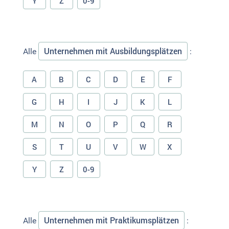
Y
Z
0-9
Unternehmen mit Ausbildungsplätzen
Alle
:
A
B
C
D
E
F
G
H
I
J
K
L
M
N
O
P
Q
R
S
T
U
V
W
X
Y
Z
0-9
Unternehmen mit Praktikumsplätzen
Alle
: