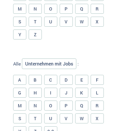
M
N
O
P
Q
R
S
T
U
V
W
X
Y
Z
Unternehmen mit Jobs
Alle
:
A
B
C
D
E
F
G
H
I
J
K
L
M
N
O
P
Q
R
S
T
U
V
W
X