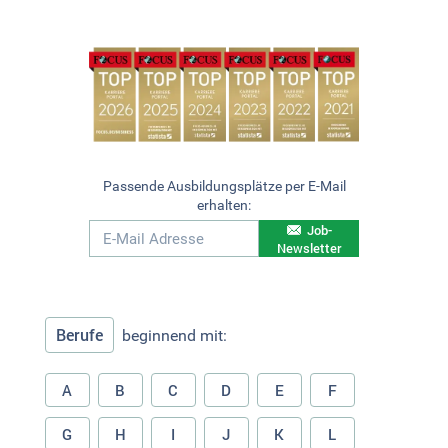
Passende Ausbildungsplätze per E-Mail
erhalten:
Job-
Newsletter
Berufe
beginnend mit:
A
B
C
D
E
F
G
H
I
J
K
L