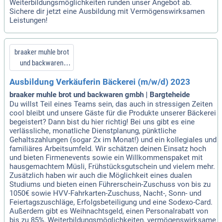
Weiterbildungsmöglichkeiten runden unser Angebot ab.
Sichere dir jetzt eine Ausbildung mit Vermögenswirksamen
Leistungen!
braaker muhle brot
und backwaren
gmbh
Ausbildung Verkäuferin Bäckerei (m/w/d) 2023
braaker muhle brot und backwaren gmbh | Bargteheide
Du willst Teil eines Teams sein, das auch in stressigen Zeiten
cool bleibt und unsere Gäste für die Produkte unserer Bäckerei
begeistert? Dann bist du hier richtig! Bei uns gibt es eine
verlässliche, monatliche Dienstplanung, pünktliche
Gehaltszahlungen (sogar 2x im Monat!) und ein kollegiales und
familiäres Arbeitsumfeld. Wir schätzen deinen Einsatz hoch
und bieten Firmenevents sowie ein Willkommenspaket mit
hausgemachtem Müsli, Frühstücksgutschein und vielem mehr.
Zusätzlich haben wir auch die Möglichkeit eines dualen
Studiums und bieten einen Führerschein-Zuschuss von bis zu
1050€ sowie HVV-Fahrkarten-Zuschuss, Nacht-, Sonn- und
Feiertagszuschläge, Erfolgsbeteiligung und eine Sodexo-Card.
Außerdem gibt es Weihnachtsgeld, einen Personalrabatt von
bis zu 85%, Weiterbildungsmöglichkeiten, vermögenswirksame