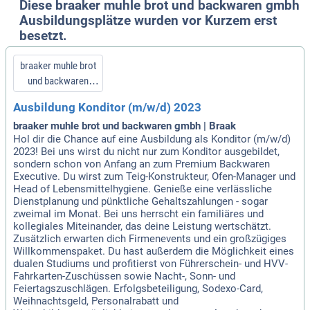
Diese braaker muhle brot und backwaren gmbh
Ausbildungsplätze wurden vor Kurzem erst
besetzt.
braaker muhle brot
und backwaren
gmbh
Ausbildung Konditor (m/w/d) 2023
braaker muhle brot und backwaren gmbh | Braak
Hol dir die Chance auf eine Ausbildung als Konditor (m/w/d)
2023! Bei uns wirst du nicht nur zum Konditor ausgebildet,
sondern schon von Anfang an zum Premium Backwaren
Executive. Du wirst zum Teig-Konstrukteur, Ofen-Manager und
Head of Lebensmittelhygiene. Genieße eine verlässliche
Dienstplanung und pünktliche Gehaltszahlungen - sogar
zweimal im Monat. Bei uns herrscht ein familiäres und
kollegiales Miteinander, das deine Leistung wertschätzt.
Zusätzlich erwarten dich Firmenevents und ein großzügiges
Willkommenspaket. Du hast außerdem die Möglichkeit eines
dualen Studiums und profitierst von Führerschein- und HVV-
Fahrkarten-Zuschüssen sowie Nacht-, Sonn- und
Feiertagszuschlägen. Erfolgsbeteiligung, Sodexo-Card,
Weihnachtsgeld, Personalrabatt und