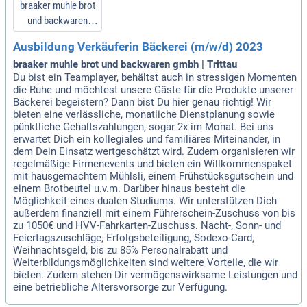
braaker muhle brot
und backwaren
gmbh
Ausbildung Verkäuferin Bäckerei (m/w/d) 2023
braaker muhle brot und backwaren gmbh | Trittau
Du bist ein Teamplayer, behältst auch in stressigen Momenten
die Ruhe und möchtest unsere Gäste für die Produkte unserer
Bäckerei begeistern? Dann bist Du hier genau richtig! Wir
bieten eine verlässliche, monatliche Dienstplanung sowie
pünktliche Gehaltszahlungen, sogar 2x im Monat. Bei uns
erwartet Dich ein kollegiales und familiäres Miteinander, in
dem Dein Einsatz wertgeschätzt wird. Zudem organisieren wir
regelmäßige Firmenevents und bieten ein Willkommenspaket
mit hausgemachtem Mühlsli, einem Frühstücksgutschein und
einem Brotbeutel u.v.m. Darüber hinaus besteht die
Möglichkeit eines dualen Studiums. Wir unterstützen Dich
außerdem finanziell mit einem Führerschein-Zuschuss von bis
zu 1050€ und HVV-Fahrkarten-Zuschuss. Nacht-, Sonn- und
Feiertagszuschläge, Erfolgsbeteiligung, Sodexo-Card,
Weihnachtsgeld, bis zu 85% Personalrabatt und
Weiterbildungsmöglichkeiten sind weitere Vorteile, die wir
bieten. Zudem stehen Dir vermögenswirksame Leistungen und
eine betriebliche Altersvorsorge zur Verfügung.