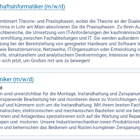
haftsinformatiker (m/w/d)
biniert Theorie- und Praxisphasen, wobei die Theorie an der Dua
Firma in Lohr am Main absolvieren Sie die Praxisphasen. Zu Ihren A
hbereiche, die Umsetzung von IT-Anforderungen der kaufmännische
mittlung zwischen Fachabteilungen und IT. Sie werden außerdem in
tzung bei der Bereitstellung von geeigneter Hardware und Software 
 wie Benutzerservice, Netzwerke, IT-Organisation oder Entwicklung 
ife, strukturellem und analytischem Denkvermögen, Interesse an 
 sich jetzt, um Großes mit uns zu bewegen!
niker (m/w/d)
ld
 sind unverzichtbar für die Montage, Instandhaltung und Zerspanung
erspanende Bearbeitung her und montieren diese zu Vorrichtungen o
uf und kümmern sich um die Instandhaltung. Mit ihrem breiten Fac
tischen, elektronischen und mechanischen Bauteilen sind sie bes
inen und Anlagenbau spezialisieren sich auf die Wartung und Rep
n und -motoren. Unsere Industriemechaniker:innen Produktionstech
en und beherrschen das Bedienen und Rüsten komplexer Zerspanu