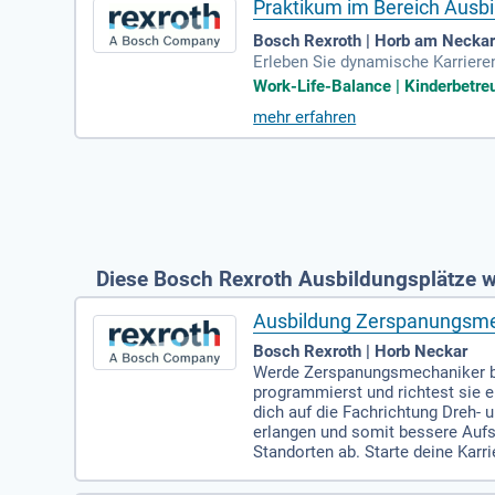
Praktikum im Bereich Ausb
Bosch Rexroth | Horb am Necka
Erleben Sie dynamische Karriere
ür ein, Industrien zu bewegen un
Work-Life-Balance | Kinderbetreu
ine befristete Vollzeitstelle in
mehr erfahren
der Stellenbeschreibung bis hin z
ns und gestalten Sie Ihre Zukunft
Diese Bosch Rexroth Ausbildungsplätze w
Ausbildung Zerspanungsme
Bosch Rexroth | Horb Neckar
Werde Zerspanungsmechaniker bei
programmierst und richtest sie e
dich auf die Fachrichtung Dreh- 
erlangen und somit bessere Aufs
Standorten ab. Starte deine Kar