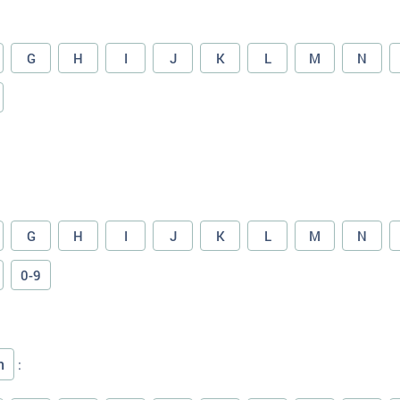
G
H
I
J
K
L
M
N
G
H
I
J
K
L
M
N
0-9
n
: