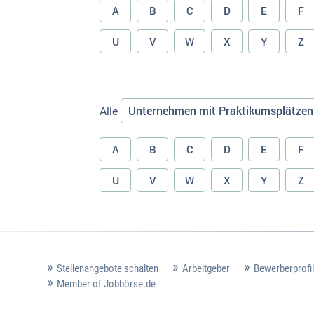
A
B
C
D
E
F
U
V
W
X
Y
Z
Unternehmen mit Praktikumsplätzen
Alle
A
B
C
D
E
F
U
V
W
X
Y
Z
Stellenangebote schalten
Arbeitgeber
Bewerberprofil
Member of Jobbörse.de