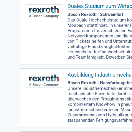
Duales Studium zum Wirtsc
Bosch Rexroth | Schweinfurt
Das Duale Hochschulstudium kom
Mosbach stattfindet. In unserer 
Programmen für verschiedene Fac
Netzwerkkomponenten und die Ver
von Tickets helfen und Unterstü
vielfältige Einsatzmöglichkeiten
Hochschulreife/Fachhochschulre
und Teamfähigkeit. Bewerben Sie
Ausbildung Industriemecha
Bosch Rexroth | Hassfurtaugsfe
Unsere Industriemechaniker:innen
mechanische Einzelteile durch z
überwachen den Produktionsabla
kombiniertem Knowhow in pneuma
Industriemechaniker:innen Masch
Zusammenbau von Hydraulikpumpe
zerspanenden Fertigungsverfahr