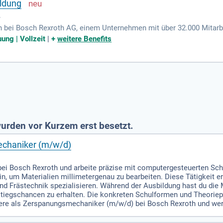
ildung
r
n bei Bosch Rexroth AG, einem Unternehmen mit über 32.000 Mitarbe
d unseren Planeten zu verbessern. Möchten Sie Teil dieses Engagem
ung | Vollzeit
|
+
weitere Benefits
 Horb am Neckar. In Ihrer Rolle im Bewerbermanagement sind Sie für
ur Einstellung. Sie arbeiten aktiv bei der Integration und Betreuun
!
urden vor Kurzem erst besetzt.
chaniker (m/w/d)
 Bosch Rexroth und arbeite präzise mit computergesteuerten Schl
in, um Materialien millimetergenau zu bearbeiten. Diese Tätigkeit 
und Frästechnik spezialisieren. Während der Ausbildung hast du die 
tiegschancen zu erhalten. Die konkreten Schulformen und Theorie
riere als Zerspanungsmechaniker (m/w/d) bei Bosch Rexroth und wer