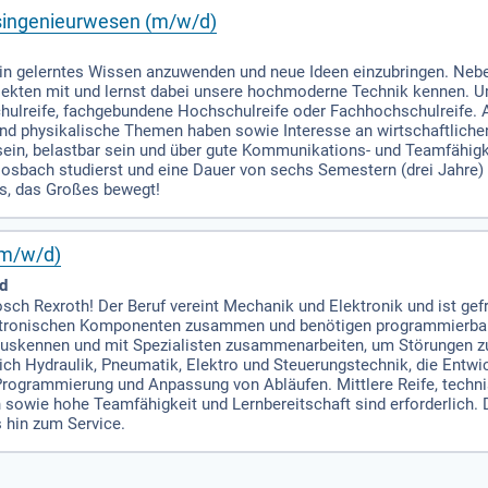
singenieurwesen (m/w/d)
 dein gelerntes Wissen anzuwenden und neue Ideen einzubringen. Ne
ekten mit und lernst dabei unsere hochmoderne Technik kennen. Um
ulreife, fachgebundene Hochschulreife oder Fachhochschulreife. A
und physikalische Themen haben sowie Interesse an wirtschaftli
t sein, belastbar sein und über gute Kommunikations- und Teamfähigk
sbach studierst und eine Dauer von sechs Semestern (drei Jahre) a
s, das Großes bewegt!
(m/w/d)
ld
sch Rexroth! Der Beruf vereint Mechanik und Elektronik und ist ge
ktronischen Komponenten zusammen und benötigen programmierbar
n auskennen und mit Spezialisten zusammenarbeiten, um Störungen z
ich Hydraulik, Pneumatik, Elektro und Steuerungstechnik, die Entw
rogrammierung und Anpassung von Abläufen. Mittlere Reife, techni
 sowie hohe Teamfähigkeit und Lernbereitschaft sind erforderlich. 
s hin zum Service.