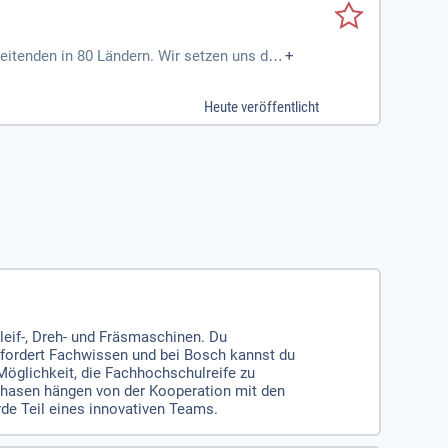
itenden in 80 Ländern. Wir setzen uns daf
+
ents werden? Bewerben Sie sich jetzt für e
 den gesamten Prozess verantwortlich – von
Heute veröffentlicht
g von Praktikant:innen mit. Kommen Sie zu u
eif-, Dreh- und Fräsmaschinen. Du
erfordert Fachwissen und bei Bosch kannst du
Möglichkeit, die Fachhochschulreife zu
phasen hängen von der Kooperation mit den
de Teil eines innovativen Teams.