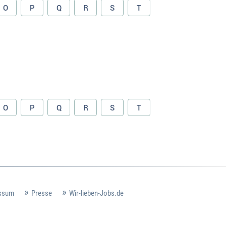
O
P
Q
R
S
T
O
P
Q
R
S
T
ssum
Presse
Wir-lieben-Jobs.de