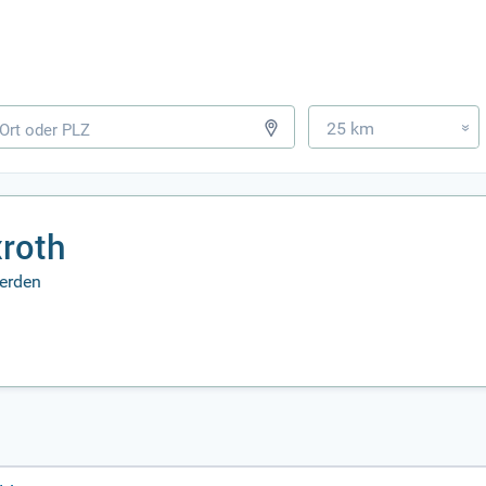
25 km
»
xroth
werden