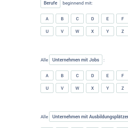
Berufe
beginnend mit:
A
B
C
D
E
F
U
V
W
X
Y
Z
Unternehmen mit Jobs
Alle
:
A
B
C
D
E
F
U
V
W
X
Y
Z
Unternehmen mit Ausbildungsplätze
Alle