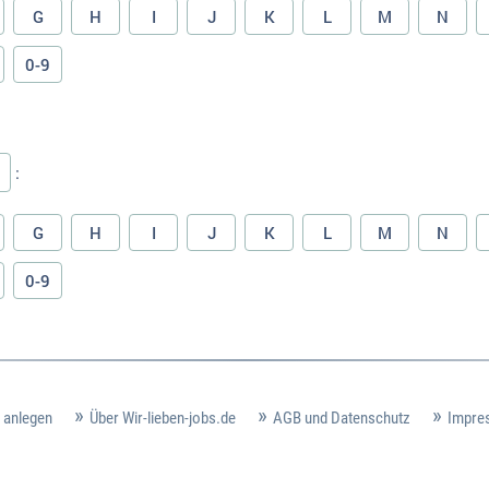
G
H
I
J
K
L
M
N
0-9
:
G
H
I
J
K
L
M
N
0-9
 anlegen
Über Wir-lieben-jobs.de
AGB und Datenschutz
Impre