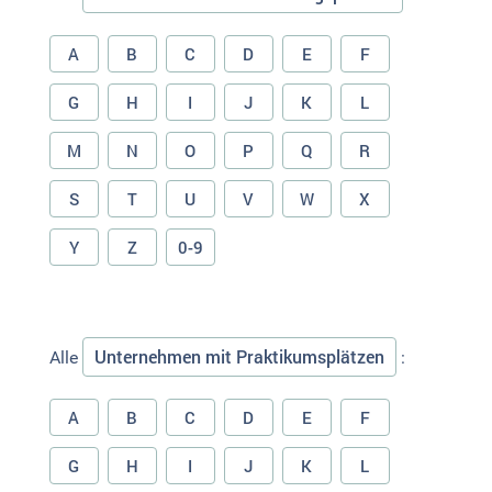
A
B
C
D
E
F
G
H
I
J
K
L
M
N
O
P
Q
R
S
T
U
V
W
X
Y
Z
0-9
Unternehmen mit Praktikumsplätzen
Alle
:
A
B
C
D
E
F
G
H
I
J
K
L