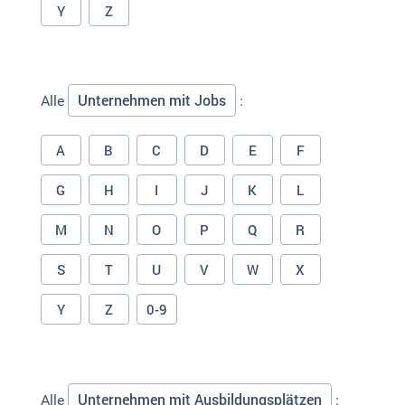
Y
Z
Unternehmen mit Jobs
Alle
:
A
B
C
D
E
F
G
H
I
J
K
L
M
N
O
P
Q
R
S
T
U
V
W
X
Y
Z
0-9
Unternehmen mit Ausbildungsplätzen
Alle
: