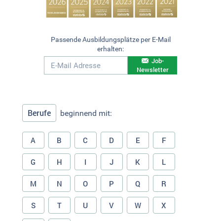
Passende Ausbildungsplätze per E-Mail
erhalten:
Job-
Newsletter
Berufe
beginnend mit:
A
B
C
D
E
F
G
H
I
J
K
L
M
N
O
P
Q
R
S
T
U
V
W
X