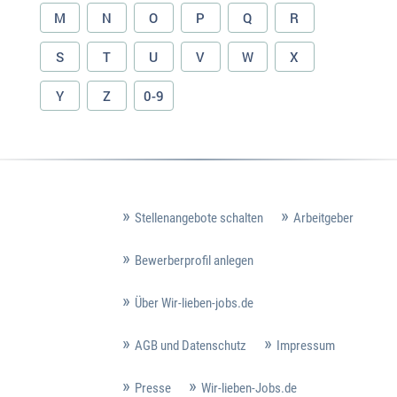
M
N
O
P
Q
R
S
T
U
V
W
X
Y
Z
0-9
Stellenangebote schalten
Arbeitgeber
Bewerberprofil anlegen
Über Wir-lieben-jobs.de
AGB und Datenschutz
Impressum
Presse
Wir-lieben-Jobs.de