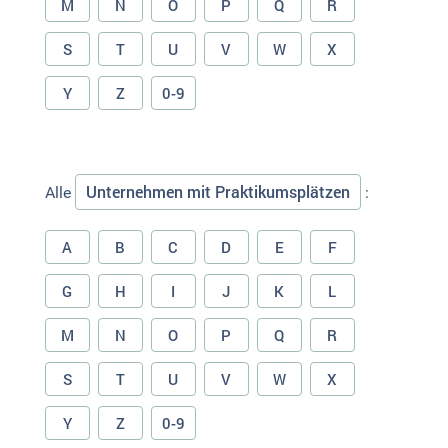
M
N
O
P
Q
R
S
T
U
V
W
X
Y
Z
0-9
Unternehmen mit Praktikumsplätzen
Alle
:
A
B
C
D
E
F
G
H
I
J
K
L
M
N
O
P
Q
R
S
T
U
V
W
X
Y
Z
0-9