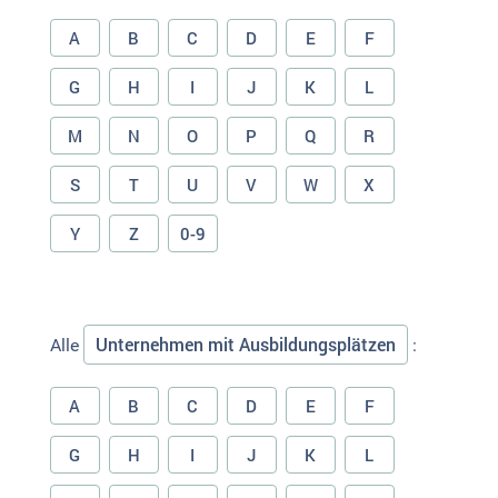
A
B
C
D
E
F
G
H
I
J
K
L
M
N
O
P
Q
R
S
T
U
V
W
X
Y
Z
0-9
Unternehmen mit Ausbildungsplätzen
Alle
:
A
B
C
D
E
F
G
H
I
J
K
L