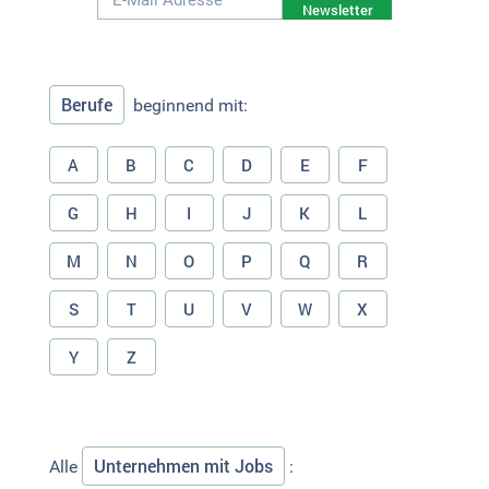
Newsletter
Berufe
beginnend mit:
A
B
C
D
E
F
G
H
I
J
K
L
M
N
O
P
Q
R
S
T
U
V
W
X
Y
Z
Unternehmen mit Jobs
Alle
: