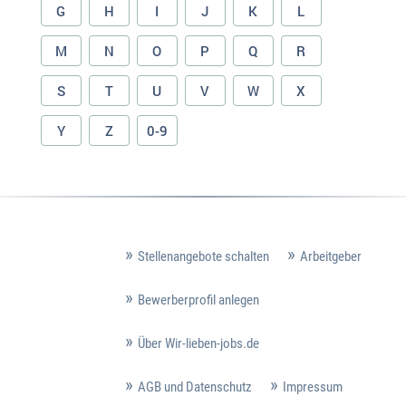
G
H
I
J
K
L
M
N
O
P
Q
R
S
T
U
V
W
X
Y
Z
0-9
Stellenangebote schalten
Arbeitgeber
Bewerberprofil anlegen
Über Wir-lieben-jobs.de
AGB und Datenschutz
Impressum