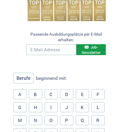
Passende Ausbildungsplätze per E-Mail
erhalten:
Job-
Newsletter
Berufe
beginnend mit:
A
B
C
D
E
F
G
H
I
J
K
L
M
N
O
P
Q
R