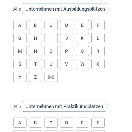
Unternehmen mit Ausbildungsplätzen
Alle
:
A
B
C
D
E
F
G
H
I
J
K
L
M
N
O
P
Q
R
S
T
U
V
W
X
Y
Z
0-9
Unternehmen mit Praktikumsplätzen
Alle
:
A
B
C
D
E
F