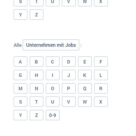
S
T
U
V
W
X
Y
Z
Unternehmen mit Jobs
Alle
:
A
B
C
D
E
F
G
H
I
J
K
L
M
N
O
P
Q
R
S
T
U
V
W
X
Y
Z
0-9