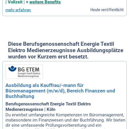
Oktober 2027 in Köln, Düsseldorf oder Wiesbaden. Wir biete
| Vollzeit
|
+
weitere Benefits
n dir eine zukunftssichere Karriere in einer modernen Behör
Heute veröffentlicht
mehr erfahren
de, die sich von anderen abhebt. Bei uns liegen die Schwerp
unkte auf Work-Life-Balance und Mental Health Support. Zu
dem bieten wir spannende Einblicke in die Digitalisierung un
d den Einsatz von KI. Über 4 Millionen Menschen in mehr al
s 200.000 Unternehmen vertrauen auf unseren Schutz. Nutz
e vielfältige Entwicklungsmöglichkeiten in einem abwechsl
ungsreichen Arbeitsumfeld!
Diese Berufsgenossenschaft Energie Textil
Elektro Medienerzeugnisse Ausbildungsplätze
wurden vor Kurzem erst besetzt.
Ausbildung als Kauffrau/-mann für
Büromanagement (m/w/d), Bereich Finanzen und
Buchhaltung
Berufsgenossenschaft Energie Textil Elektro
Medienerzeugnisse | Köln
Du erwirbst umfangreiche Kompetenzen im Büromanagement,
insbesondere im Finanzwesen und der Buchführung. Wir bieten
dir eine umfassende Prüfungsvorbereitung und ein