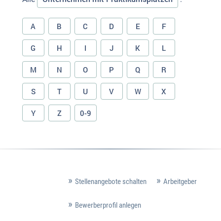
A
B
C
D
E
F
G
H
I
J
K
L
M
N
O
P
Q
R
S
T
U
V
W
X
Y
Z
0-9
Stellenangebote schalten
Arbeitgeber
Bewerberprofil anlegen