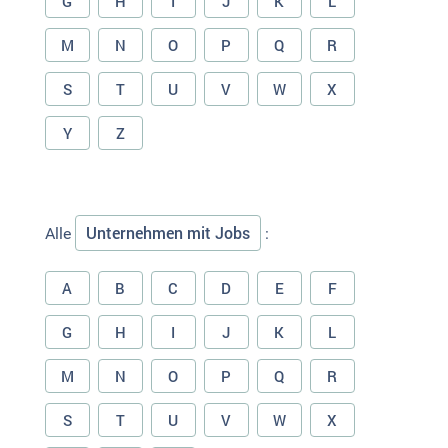
G
H
I
J
K
L
M
N
O
P
Q
R
S
T
U
V
W
X
Y
Z
Unternehmen mit Jobs
Alle
:
A
B
C
D
E
F
G
H
I
J
K
L
M
N
O
P
Q
R
S
T
U
V
W
X