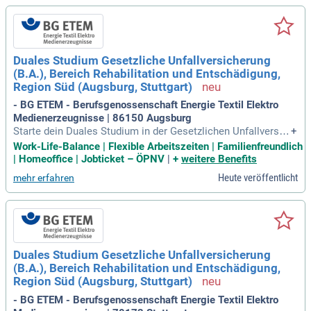
Duales Studium Gesetzliche Unfallversicherung
(B.A.), Bereich Rehabilitation und Entschädigung,
Region Süd (Augsburg, Stuttgart)
- BG ETEM - Berufsgenossenschaft Energie Textil Elektro
Medienerzeugnisse | 86150 Augsburg
Starte dein Duales Studium in der Gesetzlichen Unfallversic
+
herung im Bereich Rehabilitation und Entschädigung in der R
Work-Life-Balance | Flexible Arbeitszeiten | Familienfreundlich
egion Süd, insbesondere Augsburg und Stuttgart, zum 1. Okt
| Homeoffice | Jobticket – ÖPNV
|
+
weitere Benefits
ober 2027. Diese einzigartige Gelegenheit bietet dir nicht nu
Heute veröffentlicht
mehr erfahren
r einen zukunftssicheren Job, sondern auch die Chance, Teil
einer modernen Behörde zu werden. Wir setzen auf Work-Lif
e-Balance und Mental Health Support, um deine persönliche
Entwicklung zu fördern. Zudem stehen digitale Technologie
n und Künstliche Intelligenz im Fokus unserer Arbeit. Abwec
hslung ist garantiert, denn kein Tag ist wie der andere. Werd
Duales Studium Gesetzliche Unfallversicherung
e Teil eines engagierten Teams, das über 4 Millionen Mensc
(B.A.), Bereich Rehabilitation und Entschädigung,
hen in mehr als 200.000 Firmen schützt!
Region Süd (Augsburg, Stuttgart)
- BG ETEM - Berufsgenossenschaft Energie Textil Elektro