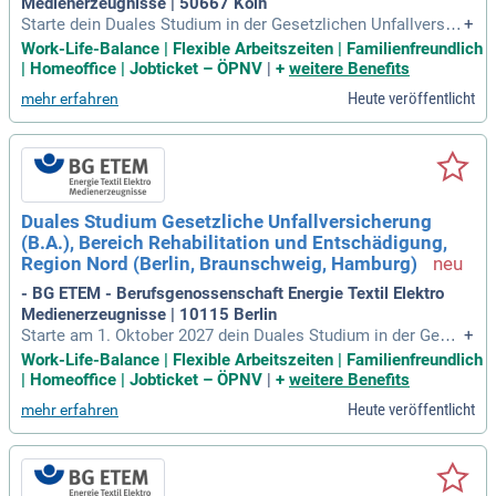
Medienerzeugnisse | 50667 Köln
Starte dein Duales Studium in der Gesetzlichen Unfallversic
+
herung im Bereich Mitglieder und Beitrag in Köln zum 1. Okt
Work-Life-Balance | Flexible Arbeitszeiten | Familienfreundlich
ober 2027. Bei uns wirst du Teil einer dynamischen Behörde,
| Homeoffice | Jobticket – ÖPNV
|
+
weitere Benefits
die sich auf Energie, Textil, Elektro und Medienerzeugnisse
Heute veröffentlicht
mehr erfahren
konzentriert. Wir bieten dir nicht nur einen zukunftssicheren
Job, sondern auch exzellente Work-Life-Balance und Mental
Health Support. Erlebe die Chancen der Digitalisierung und
KI auf Top-Niveau! Profitiere von abwechslungsreichen Aufg
aben und vielfältigen Entwicklungsmöglichkeiten. Werde Tei
l einer Gemeinschaft, die über 4 Millionen Menschen in 200.
Duales Studium Gesetzliche Unfallversicherung
000 Unternehmen berät und versichert.
(B.A.), Bereich Rehabilitation und Entschädigung,
Region Nord (Berlin, Braunschweig, Hamburg)
- BG ETEM - Berufsgenossenschaft Energie Textil Elektro
Medienerzeugnisse | 10115 Berlin
Starte am 1. Oktober 2027 dein Duales Studium in der Geset
+
zlichen Unfallversicherung im Bereich Rehabilitation und Ent
Work-Life-Balance | Flexible Arbeitszeiten | Familienfreundlich
schädigung in der Region Nord (Berlin, Braunschweig, Hamb
| Homeoffice | Jobticket – ÖPNV
|
+
weitere Benefits
urg). Unsere Behörde ist anders und bietet dir einen zukunft
Heute veröffentlicht
mehr erfahren
ssicheren Job mit attraktiver Work-Life-Balance und Mental
Health Support. Wir setzen auf Digitalisierung und Künstlich
e Intelligenz, um dir die besten Arbeitsbedingungen zu ermö
glichen. Erlebe täglich Abwechslung und gehe neue Wege in
deiner Karriere. Mit über 4 Millionen Versicherten in mehr al