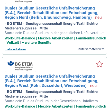
s 200.000 Unternehmen sind wir ein starker Partner. Schaffe
Duales Studium Gesetzliche Unfallversicherung
deine Zukunft gemeinsam mit uns – bewirb dich jetzt!
(B.A.), Bereich Rehabilitation und Entschadigung,
Region Nord (Berlin, Braunschweig, Hamburg)
- BG ETEM - Berufsgenossenschaft Energie Textil Elektro
Medienerzeugnisse | Mitte
Starte dein Duales Studium in der gesetzlichen Unfallversic
+
herung im Bereich Rehabilitation und Entschädigung ab dem
Work-Life-Balance | Flexible Arbeitszeiten | Familienfreundlich
1. Oktober 2027 in Norddeutschland! Unsere Organisation s
| Vollzeit
|
+
weitere Benefits
orgt für die Sicherheit in Branchen wie Energie, Textil und El
Heute veröffentlicht
mehr erfahren
ektro. Erlebe eine außergewöhnliche Arbeitsatmosphäre, di
e dich nicht nur fordert, sondern auch fördert. Profitiere von
einer strategischen Work-Life-Balance und umfassendem M
ental Health Support. Entwickle dich mit uns in einem zukun
ftssicheren Job, der durch Digitalisierung und Künstliche Int
elligenz geprägt ist. Werde Teil einer wichtigen Institution, di
Duales Studium Gesetzliche Unfallversicherung
e über 4 Millionen Menschen schützt und zahlreiche Entwic
(B.A.), Bereich Rehabilitation und Entschadigung,
klungsmöglichkeiten bietet!
Region West (Köln, Düsseldorf, Wiesbaden)
- BG ETEM - Berufsgenossenschaft Energie Textil Elektro
Medienerzeugnisse | Mitte
Starte dein Duales Studium in der Gesetzlichen Unfallversic
+
herung im Bereich Rehabilitation und Entschädigung zum 1.
Work-Life-Balance | Flexible Arbeitszeiten | Familienfreundlich