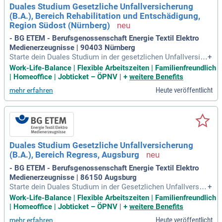
Duales Studium Gesetzliche Unfallversicherung
hslungsreiche Aufgaben und vielfältige Entwicklungsmöglic
(B.A.), Bereich Rehabilitation und Entschädigung,
hkeiten während deiner Ausbildung!
Region Südost (Nürnberg)
- BG ETEM - Berufsgenossenschaft Energie Textil Elektro
Medienerzeugnisse | 90403 Nürnberg
Starte dein Duales Studium in der gesetzlichen Unfallversic
+
herung im Bereich Rehabilitation und Entschädigung in Nürn
Work-Life-Balance | Flexible Arbeitszeiten | Familienfreundlich
berg ab 1. Oktober 2027. Wir sind die Behörde für die Branch
| Homeoffice | Jobticket – ÖPNV
|
+
weitere Benefits
en Energie, Textil, Elektro und Medienerzeugnisse – aber an
Heute veröffentlicht
mehr erfahren
ders als du denkst! Profitiere von einem zukunftssicheren J
ob mit idealer Work-Life-Balance und umfassendem Mental
Health Support. Unsere digitale Ausrichtung und Integration
von KI setzen Maßstäbe. Genieße abwechslungsreiche Aufg
aben und vielfältige Entwicklungsmöglichkeiten. Werde Teil
einer Organisation, die über 4 Millionen Menschen in mehr a
Duales Studium Gesetzliche Unfallversicherung
ls 200.000 Unternehmen absichert und gestalte deine berufli
(B.A.), Bereich Regress, Augsburg
che Zukunft aktiv mit!
- BG ETEM - Berufsgenossenschaft Energie Textil Elektro
Medienerzeugnisse | 86150 Augsburg
Starte dein Duales Studium in der Gesetzlichen Unfallversic
+
herung (B.A.) im Bereich Regress in Augsburg am 1. Oktober
Work-Life-Balance | Flexible Arbeitszeiten | Familienfreundlich
2027! Unsere Behörde bietet dir einen zukunftssicheren Job
| Homeoffice | Jobticket – ÖPNV
|
+
weitere Benefits
mit hervorragender Work-Life-Balance und Mental Health Su
Heute veröffentlicht
mehr erfahren