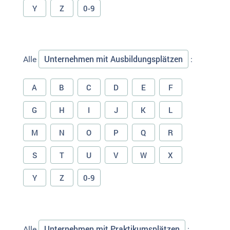
Y
Z
0-9
Unternehmen mit Ausbildungsplätzen
Alle
:
A
B
C
D
E
F
G
H
I
J
K
L
M
N
O
P
Q
R
S
T
U
V
W
X
Y
Z
0-9
Unternehmen mit Praktikumsplätzen
Alle
: