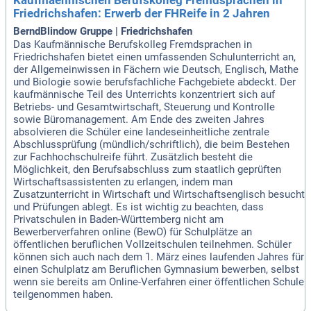
Kaufmaennischen Berufskolleg Fremdsprachen in
Friedrichshafen: Erwerb der FHReife in 2 Jahren
BerndBlindow Gruppe | Friedrichshafen
Das Kaufmännische Berufskolleg Fremdsprachen in
Friedrichshafen bietet einen umfassenden Schulunterricht an,
der Allgemeinwissen in Fächern wie Deutsch, Englisch, Mathe
und Biologie sowie berufsfachliche Fachgebiete abdeckt. Der
kaufmännische Teil des Unterrichts konzentriert sich auf
Betriebs- und Gesamtwirtschaft, Steuerung und Kontrolle
sowie Büromanagement. Am Ende des zweiten Jahres
absolvieren die Schüler eine landeseinheitliche zentrale
Abschlussprüfung (mündlich/schriftlich), die beim Bestehen
zur Fachhochschulreife führt. Zusätzlich besteht die
Möglichkeit, den Berufsabschluss zum staatlich geprüften
Wirtschaftsassistenten zu erlangen, indem man
Zusatzunterricht in Wirtschaft und Wirtschaftsenglisch besucht
und Prüfungen ablegt. Es ist wichtig zu beachten, dass
Privatschulen in Baden-Württemberg nicht am
Bewerberverfahren online (BewO) für Schulplätze an
öffentlichen beruflichen Vollzeitschulen teilnehmen. Schüler
können sich auch nach dem 1. März eines laufenden Jahres für
einen Schulplatz am Beruflichen Gymnasium bewerben, selbst
wenn sie bereits am Online-Verfahren einer öffentlichen Schule
teilgenommen haben.