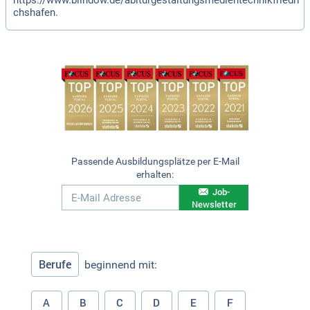
https://www.blindow.de/abiturgestaltungsmedientechnikfriedri
chshafen.
Passende Ausbildungsplätze per E-Mail
erhalten:
Job-
Newsletter
Berufe
beginnend mit:
A
B
C
D
E
F