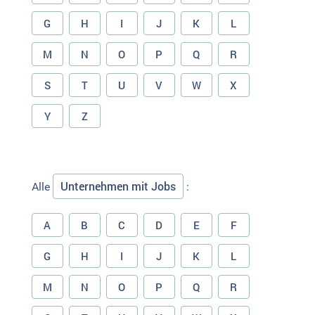
G
H
I
J
K
L
M
N
O
P
Q
R
S
T
U
V
W
X
Y
Z
Unternehmen mit Jobs
Alle
:
A
B
C
D
E
F
G
H
I
J
K
L
M
N
O
P
Q
R