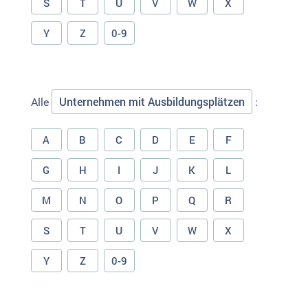
S
T
U
V
W
X
Y
Z
0-9
Unternehmen mit Ausbildungsplätzen
Alle
:
A
B
C
D
E
F
G
H
I
J
K
L
M
N
O
P
Q
R
S
T
U
V
W
X
Y
Z
0-9