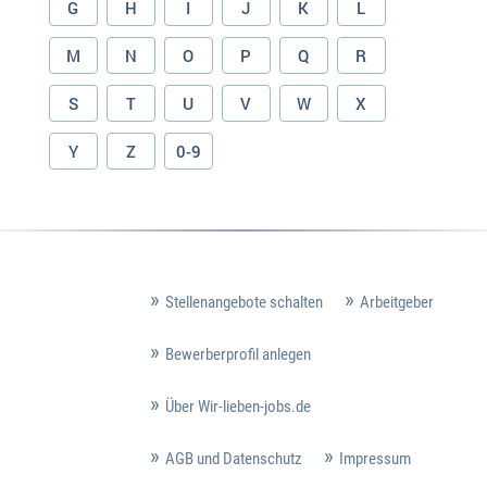
G
H
I
J
K
L
M
N
O
P
Q
R
S
T
U
V
W
X
Y
Z
0-9
Stellenangebote schalten
Arbeitgeber
Bewerberprofil anlegen
Über Wir-lieben-jobs.de
AGB und Datenschutz
Impressum