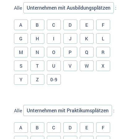
Unternehmen mit Ausbildungsplätzen
Alle
:
A
B
C
D
E
F
G
H
I
J
K
L
M
N
O
P
Q
R
S
T
U
V
W
X
Y
Z
0-9
Unternehmen mit Praktikumsplätzen
Alle
:
A
B
C
D
E
F