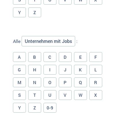
Y
Z
Unternehmen mit Jobs
Alle
:
A
B
C
D
E
F
G
H
I
J
K
L
M
N
O
P
Q
R
S
T
U
V
W
X
Y
Z
0-9