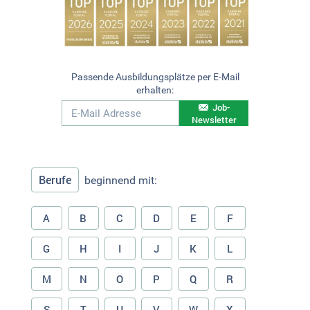
Passende Ausbildungsplätze per E-Mail
erhalten:
Job-
Newsletter
Berufe
beginnend mit:
A
B
C
D
E
F
G
H
I
J
K
L
M
N
O
P
Q
R
S
T
U
V
W
X