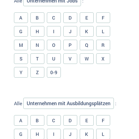
Unternehmen mit Jobs
Alle
:
A
B
C
D
E
F
G
H
I
J
K
L
M
N
O
P
Q
R
S
T
U
V
W
X
Y
Z
0-9
Unternehmen mit Ausbildungsplätzen
Alle
:
A
B
C
D
E
F
G
H
I
J
K
L