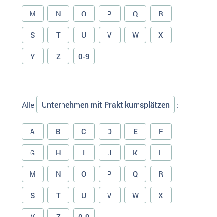
M
N
O
P
Q
R
S
T
U
V
W
X
Y
Z
0-9
Unternehmen mit Praktikumsplätzen
Alle
:
A
B
C
D
E
F
G
H
I
J
K
L
M
N
O
P
Q
R
S
T
U
V
W
X
Y
Z
0-9