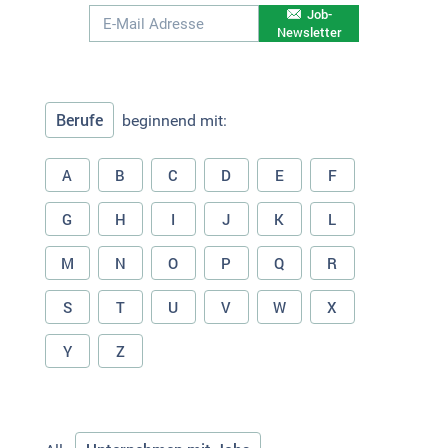
Job-
Newsletter
Berufe
beginnend mit:
A
B
C
D
E
F
G
H
I
J
K
L
M
N
O
P
Q
R
S
T
U
V
W
X
Y
Z