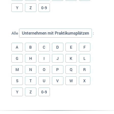
Y
Z
0-9
Unternehmen mit Praktikumsplätzen
Alle
:
A
B
C
D
E
F
G
H
I
J
K
L
M
N
O
P
Q
R
S
T
U
V
W
X
Y
Z
0-9