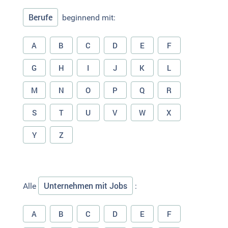
Berufe
beginnend mit:
A
B
C
D
E
F
G
H
I
J
K
L
M
N
O
P
Q
R
S
T
U
V
W
X
Y
Z
Unternehmen mit Jobs
Alle
:
A
B
C
D
E
F