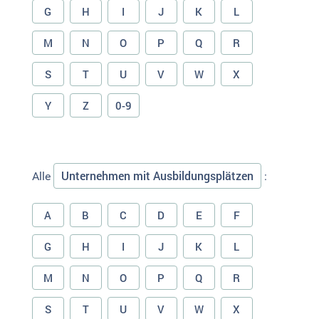
G
H
I
J
K
L
M
N
O
P
Q
R
S
T
U
V
W
X
Y
Z
0-9
Unternehmen mit Ausbildungsplätzen
Alle
:
A
B
C
D
E
F
G
H
I
J
K
L
M
N
O
P
Q
R
S
T
U
V
W
X