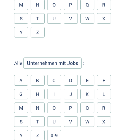
M
N
O
P
Q
R
S
T
U
V
W
X
Y
Z
Unternehmen mit Jobs
Alle
:
A
B
C
D
E
F
G
H
I
J
K
L
M
N
O
P
Q
R
S
T
U
V
W
X
Y
Z
0-9