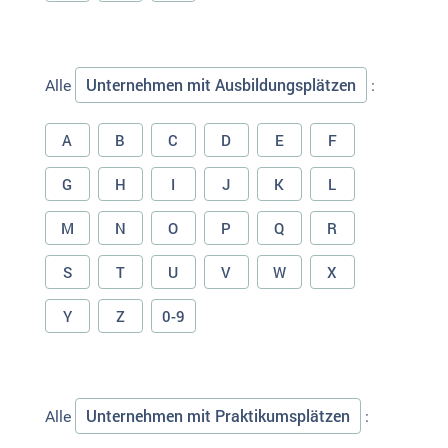
Unternehmen mit Ausbildungsplätzen
Alle
:
A
B
C
D
E
F
G
H
I
J
K
L
M
N
O
P
Q
R
S
T
U
V
W
X
Y
Z
0-9
Unternehmen mit Praktikumsplätzen
Alle
: