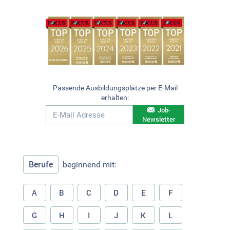
Passende Ausbildungsplätze per E-Mail
erhalten:
Job-
Newsletter
Berufe
beginnend mit:
A
B
C
D
E
F
G
H
I
J
K
L