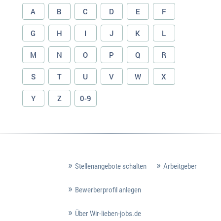
A
B
C
D
E
F
G
H
I
J
K
L
M
N
O
P
Q
R
S
T
U
V
W
X
Y
Z
0-9
Stellenangebote schalten
Arbeitgeber
Bewerberprofil anlegen
Über Wir-lieben-jobs.de