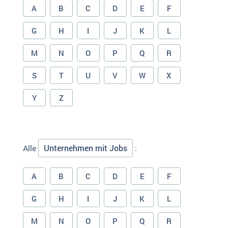
A
B
C
D
E
F
G
H
I
J
K
L
M
N
O
P
Q
R
S
T
U
V
W
X
Y
Z
Unternehmen mit Jobs
Alle
:
A
B
C
D
E
F
G
H
I
J
K
L
M
N
O
P
Q
R