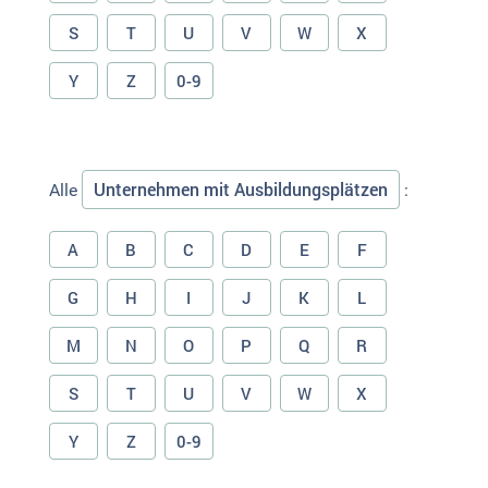
S
T
U
V
W
X
Y
Z
0-9
Unternehmen mit Ausbildungsplätzen
Alle
:
A
B
C
D
E
F
G
H
I
J
K
L
M
N
O
P
Q
R
S
T
U
V
W
X
Y
Z
0-9