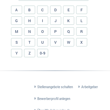
A
B
C
D
E
F
G
H
I
J
K
L
M
N
O
P
Q
R
S
T
U
V
W
X
Y
Z
0-9
Stellenangebote schalten
Arbeitgeber
Bewerberprofil anlegen