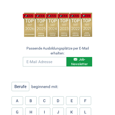
Passende Ausbildungsplätze per E-Mail
erhalten:
Job-
Newsletter
Berufe
beginnend mit:
A
B
C
D
E
F
G
H
I
J
K
L