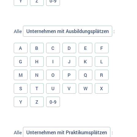
Y
Z
0-9
Unternehmen mit Ausbildungsplätzen
Alle
:
A
B
C
D
E
F
G
H
I
J
K
L
M
N
O
P
Q
R
S
T
U
V
W
X
Y
Z
0-9
Unternehmen mit Praktikumsplätzen
Alle
: