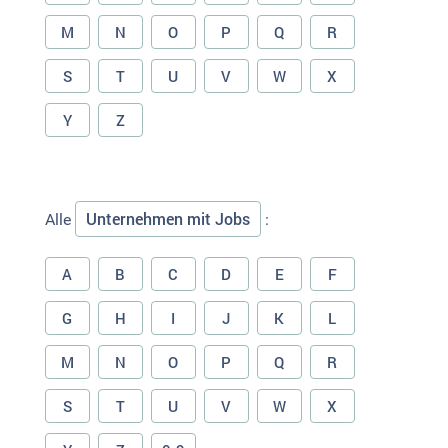
M
N
O
P
Q
R
S
T
U
V
W
X
Y
Z
Unternehmen mit Jobs
Alle
:
A
B
C
D
E
F
G
H
I
J
K
L
M
N
O
P
Q
R
S
T
U
V
W
X