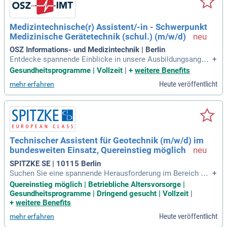
Medizintechnische(r) Assistent/-in - Schwerpunkt
Medizinische Gerätetechnik (schul.) (m/w/d)
OSZ Informations- und Medizintechnik | Berlin
Entdecke spannende Einblicke in unsere Ausbildungsangeb
+
ote. Lass dich von den Möglichkeiten inspirieren – hier erfä
Gesundheitsprogramme | Vollzeit
|
+
weitere Benefits
hrst du mehr!
Heute veröffentlicht
mehr erfahren
Technischer Assistent für Geotechnik (m/w/d) im
bundesweiten Einsatz, Quereinstieg möglich
SPITZKE SE | 10115 Berlin
Suchen Sie eine spannende Herausforderung im Bereich Ge
+
otechnik? Werden Sie technischer Assistent (m/w/d) im bu
Quereinstieg möglich | Betriebliche Altersvorsorge |
ndesweiten Einsatz und unterstützen Sie unsere erfolgreich
Gesundheitsprogramme | Dringend gesucht | Vollzeit
|
en Bahninfrastrukturprojekte. Quereinsteiger sind herzlich w
+
weitere Benefits
illkommen! Ihre Aufgaben umfassen Baumanagement, Mate
Heute veröffentlicht
mehr erfahren
rialbeschaffung und die Zuarbeit unserer geotechnischen W