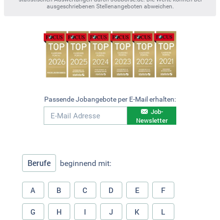
ausgeschriebenen Stellenangeboten abweichen.
Passende Jobangebote per E-Mail erhalten:
Job-
Newsletter
Berufe
beginnend mit:
A
B
C
D
E
F
G
H
I
J
K
L