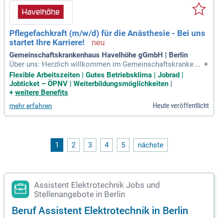
Pflegefachkraft (m/w/d) für die Anästhesie - Bei uns
startet Ihre Karriere!
Gemeinschaftskrankenhaus Havelhöhe gGmbH | Berlin
Über uns: Herzlich willkommen im Gemeinschaftskrankenh
+
aus Havelhöhe gGmbH! Jährlich versorgen wir rund 13.500
Flexible Arbeitszeiten | Gutes Betriebsklima | Jobrad |
Patient:innen auf etwa 400 Betten. Mit 14 Fachbereichen de
Jobticket – ÖPNV | Weiterbildungsmöglichkeiten
|
cken wir ein breites medizinisches Leistungsspektrum ab.
+
weitere Benefits
Heute veröffentlicht
mehr erfahren
1
2
3
4
5
nächste
Assistent Elektrotechnik Jobs und
Stellenangebote in Berlin
Beruf Assistent Elektrotechnik in Berlin