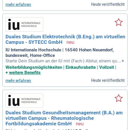
und Planung neuer Projekte mit und unterstützt unser starke
Heute veröffentlicht
mehr erfahren
s Wachstum.
Duales Studium Elektrotechnik (B.Eng.) am virtuellen
Campus - SYTECC GmbH
IU Internationale Hochschule | 16540 Hohen Neuendorf,
bundesweit, Home-Office
Starte Dein Studium an der IU mit (Fach-) Abitur, einem quali
+
fizierten Berufsabschluss oder als staatl. gepr.
Weiterbildungsmöglichkeiten | Einkaufsrabatte | Vollzeit
|
+
weitere Benefits
Heute veröffentlicht
mehr erfahren
Duales Studium Gesundheitsmanagement (B.A.) am
virtuellen Campus - Rheumatologische
Fortbildungsakademie GmbH