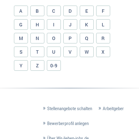
A
B
C
D
E
F
G
H
I
J
K
L
M
N
O
P
Q
R
S
T
U
V
W
X
Y
Z
0-9
Stellenangebote schalten
Arbeitgeber
Bewerberprofil anlegen
Über Wir-lieben-jobs.de