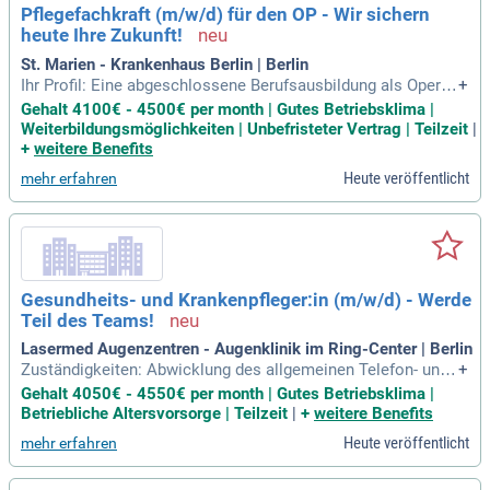
Pflegefachkraft (m/w/d) für den OP - Wir sichern
heute Ihre Zukunft!
St. Marien - Krankenhaus Berlin | Berlin
Ihr Profil: Eine abgeschlossene Berufsausbildung als Operat
+
ionstechnische Assistenz oder examinierte Pflegefachkraft,
Gehalt 4100€ - 4500€ per month | Gutes Betriebsklima |
idealerweise mit einer Zusatzqualifikation als OP-Fachkraft;
Weiterbildungsmöglichkeiten | Unbefristeter Vertrag | Teilzeit
|
Engagement, Teamfähigkeit, Belastbarkeit und eigenverantw
+
weitere Benefits
ortliches Arbeiten
Heute veröffentlicht
mehr erfahren
Gesundheits- und Krankenpfleger:in (m/w/d) - Werde
Teil des Teams!
Lasermed Augenzentren - Augenklinik im Ring-Center | Berlin
Zuständigkeiten: Abwicklung des allgemeinen Telefon- und
+
Schriftverkehrs; Assistenz bei ophthalmologischen Untersu
Gehalt 4050€ - 4550€ per month | Gutes Betriebsklima |
chungen und Augen-OP; Betreuung und Beaufsichtigung der
Betriebliche Altersvorsorge | Teilzeit
|
+
weitere Benefits
Patient:innen vor und nach einer Augen-OP; Optional: Unters
Heute veröffentlicht
mehr erfahren
tützung der Stationsleitung