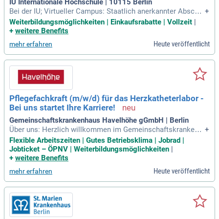
IU Internationale Hochschule | 10115 Berlin
Bei der IU; Virtueller Campus: Staatlich anerkannter Abschlu
+
ss: Starte mit einem vollwertigen, anerkannten Hochschula
Weiterbildungsmöglichkeiten | Einkaufsrabatte | Vollzeit
|
bschluss beruflich durch; Flexibles Studieren: Lerne ortsuna
+
weitere Benefits
bhängig – ob zuhause oder unterwegs.
Heute veröffentlicht
mehr erfahren
Pflegefachkraft (m/w/d) für das Herzkatheterlabor -
Bei uns startet Ihre Karriere!
Gemeinschaftskrankenhaus Havelhöhe gGmbH | Berlin
Über uns: Herzlich willkommen im Gemeinschaftskrankenh
+
aus Havelhöhe gGmbH! Jährlich versorgen wir rund 13.500
Flexible Arbeitszeiten | Gutes Betriebsklima | Jobrad |
Patient:innen auf etwa 400 Betten. Mit 14 Fachbereichen de
Jobticket – ÖPNV | Weiterbildungsmöglichkeiten
|
cken wir ein breites medizinisches Leistungsspektrum ab.
+
weitere Benefits
Heute veröffentlicht
mehr erfahren