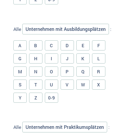
Unternehmen mit Ausbildungsplätzen
Alle
:
A
B
C
D
E
F
G
H
I
J
K
L
M
N
O
P
Q
R
S
T
U
V
W
X
Y
Z
0-9
Unternehmen mit Praktikumsplätzen
Alle
: