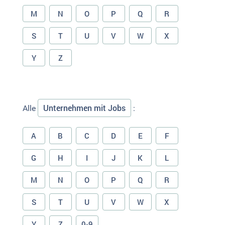
M
N
O
P
Q
R
S
T
U
V
W
X
Y
Z
Unternehmen mit Jobs
Alle
:
A
B
C
D
E
F
G
H
I
J
K
L
M
N
O
P
Q
R
S
T
U
V
W
X
Y
Z
0-9