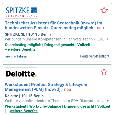
erksachverständigen. Profitieren Sie von attraktiven Konditi
onen, einschließlich übertariflicher Auslöse, 30 Tagen Urlau
b und einer fairen Vergütung. Bewerben Sie sich jetzt und ge
stalten Sie die Zukunft der Bahninfrastruktur aktiv mit!
Technischer Assistent für Geotechnik (m/w/d) im
bundesweiten Einsatz, Quereinstieg möglich
SPITZKE SE | 10115 Berlin
Wir bündeln unsere Kompetenzen in Fahrweg, Technik, Elekt
+
rotechnik und Logistik. Bei uns erwarten Sie spannende Her
Quereinstieg möglich | Dringend gesucht | Vollzeit
|
ausforderungen und über 130 Jobprofile sowie rund 20 Ausb
+
weitere Benefits
ildungsberufe. Aktuell suchen wir einen technischen Assist
Heute veröffentlicht
mehr erfahren
enten für Geotechnik (m/w/d), auch Quereinsteiger sind will
kommen. Ihre Aufgaben umfassen Baumanagement, Koordi
nation und Materialbeschaffung. Nutzen Sie die Chance, Teil
erfolgreicher Bahninfrastrukturprojekte zu werden. Bewerbe
n Sie sich jetzt und entdecken Sie eine vielfältige Karriere in
unserem dynamischen Team!
Werkstudent Product Strategy & Lifecycle
Management (PLM) (m/w/d)
Deloitte | 10115 Berlin
Weitere zukunftsorienterte Themen im SDV-Ökosystem, wie
+
OTA, DLCM oder E/E-Onboard-Offboard-Architekturen sind
Werkstudent | Work-Life-Balance | Dringend gesucht | Vollzeit
willkommen. Perspektive: Du wirkst bei Angebotserstellung
|
+
weitere Benefits