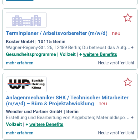
min-, Kosten-, Qualitäts
Terminplaner / Arbeitsvorbereiter (m/w/d)
Köster GmbH | 10115 Berlin
Wagner-Régeny-Str. 26, 12489 Berlin; Du betreust das Aufgab
+
engebiet der Arbeitsvorbereitung von der Angebotsphase bi
Gesundheitsprogramme | Vollzeit
|
+
weitere Benefits
s zur Abnahme; Du planst den Projektablauf und erarbeitest
Heute veröffentlicht
mehr erfahren
eine detaillierte Zeitplanung für die Erstellung unserer anspr
uchsvollen Bauvorhaben
Anlagenmechaniker SHK / Technischer Mitarbeiter
(m/w/d) – Büro & Projektabwicklung
Wendler und Partner GmbH | Berlin
Erstellung und Bearbeitung von Angeboten; Materialdisposit
+
ion und Bestellwesen; Unterstützung bei der Arbeitsvorberei
Vollzeit
|
+
weitere Benefits
tung; Aufmaßbearbeitung und Dokumentation; Abstimmung
Heute veröffentlicht
mehr erfahren
mit Kunden, Lieferanten und Monteuren; Unterstützung bei A