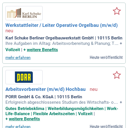
brechnung und Nachtragsmanagement
Werkstattleiter / Leiter Operative Orgelbau (m/w/d)
Karl Schuke Berliner Orgelbauwerkstatt GmbH | 10115 Berlin
Ihre Aufgaben im Alltag: Arbeitsvorbereitung & Planung; Tec
+
hnische Durchdringung von Projekten vor Produktionsstart;
Vollzeit
|
+
weitere Benefits
Strukturierung in Baugruppen, Arbeitsschritte und Abläufe; D
Heute veröffentlicht
mehr erfahren
efinition realistischer Zeitbudgets; Sicherstellung vollständi
ger Arbeitsgrundlagen
Arbeitsvorbereiter (m/w/d) Hochbau
PORR GmbH & Co. KGaA | 10115 Berlin
Erfolgreich abgeschlossenes Studium des Wirtschafts- oder
+
Bauingenieurwesens (FH/TU) oder eine vergleichbare Ausbil
Gutes Betriebsklima | Weiterbildungsmöglichkeiten | Work-
dung; Mehrjährige Berufserfahrung in vergleichbarer Positio
Life-Balance | Flexible Arbeitszeiten | Vollzeit
|
n und/oder der Betreuung von Baustellen im Rahmen der Ba
+
weitere Benefits
uleitung oder Arbeitsvorbereitung
Heute veröffentlicht
mehr erfahren