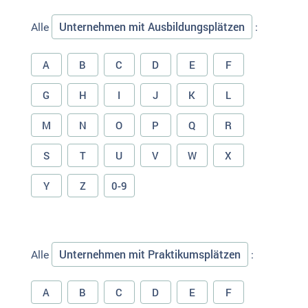
Unternehmen mit Ausbildungsplätzen
Alle
:
A
B
C
D
E
F
G
H
I
J
K
L
M
N
O
P
Q
R
S
T
U
V
W
X
Y
Z
0-9
Unternehmen mit Praktikumsplätzen
Alle
:
A
B
C
D
E
F