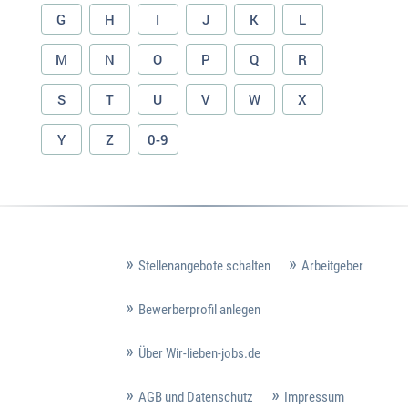
G
H
I
J
K
L
M
N
O
P
Q
R
S
T
U
V
W
X
Y
Z
0-9
Stellenangebote schalten
Arbeitgeber
Bewerberprofil anlegen
Über Wir-lieben-jobs.de
AGB und Datenschutz
Impressum