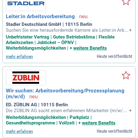
Leiter:in Arbeitsvorbereitung
Stadler Deutschland GmbH | 10115 Berlin
Suchen Sie eine herausfordernde Karriere als Leiter:in Arbei
+
tsvorbereitung in Berlin? In dieser Position sind Sie verantw
Unbefristeter Vertrag | Gutes Betriebsklima | Flexible
ortlich für die operative Führung und Weiterentwicklung Ihre
Arbeitszeiten | Jobticket – ÖPNV |
s Teams. Sie sichern die Termine, Kosten und Qualität unser
Weiterbildungsmöglichkeiten
|
+
weitere Benefits
er Produktionsprozesse, während Sie kontinuierliche Verbe
Heute veröffentlicht
mehr erfahren
sserungen vorantreiben. Zudem steuern Sie die notwendige
n Schnittstellen zu angrenzenden Abteilungen, um effektive
Abläufe zu gewährleisten. Ihre Aufgaben umfassen die fachl
iche und disziplinarische Führung des Teams sowie die Opti
mierung der Arbeitsabläufe. Nutzen Sie diese Gelegenheit, I
hre Expertise in einem unbefristeten Vollzeitvertrag einzubri
Wir suchen: Arbeitsvorbereitung/Prozessplanung
ngen und einen bedeutenden Einfluss auf unsere Produktion
(m/w/d)
zu nehmen!
ED. ZÜBLIN AG | 10115 Berlin
Die ZÜBLIN AG sucht einen erfahrenen Mitarbeiter (m/w/d)
+
für die Aufgaben in der Arbeitsvorbereitung und Prozessplan
Weiterbildungsmöglichkeiten | Parkplatz |
ung in Berlin. Mit einem Abschluss im Bauingenieurwesen o
Gesundheitsprogramme | Vollzeit
|
+
weitere Benefits
der einer vergleichbaren technischen Ausbildung sind Sie be
Heute veröffentlicht
mehr erfahren
stens vorbereitet. Sie werden Bauzeiten- und Ablaufpläne er