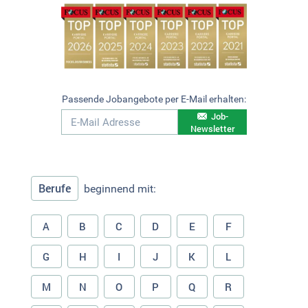
Passende Jobangebote per E-Mail erhalten:
Job-
Newsletter
Berufe
beginnend mit:
A
B
C
D
E
F
G
H
I
J
K
L
M
N
O
P
Q
R