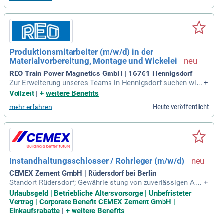
Produktionsmitarbeiter (m/w/d) in der
Materialvorbereitung, Montage und Wickelei
REO Train Power Magnetics GmbH | 16761 Hennigsdorf
Zur Erweiterung unseres Teams in Hennigsdorf suchen wir:
+
Produktionsmitarbeiter (m/w/d) in der Materialvorbereitung,
Vollzeit
|
+
weitere Benefits
Montage und Wickelei; Original Stellenanzeige auf Step Sto
Heute veröffentlicht
mehr erfahren
ne.de bit.ly/4w2X7RCQTJB1_DE.
Instandhaltungsschlosser / Rohrleger (m/w/d)
CEMEX Zement GmbH | Rüdersdorf bei Berlin
Standort Rüdersdorf; Gewährleistung von zuverlässigen Anl
+
agenzuständen und Behebung störungsbedingter Ausfälle; D
Urlaubsgeld | Betriebliche Altersvorsorge | Unbefristeter
urchführung von Kontrollen und Inspektionen; Arbeitsvorber
Vertrag | Corporate Benefit CEMEX Zement GmbH |
eitung für geplante Reparaturen; Dokumentation von Arbeits
Einkaufsrabatte
|
+
weitere Benefits
ergebnissen; Fremdfirmenbetreuung