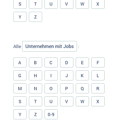
S
T
U
V
W
X
Y
Z
Unternehmen mit Jobs
Alle
:
A
B
C
D
E
F
G
H
I
J
K
L
M
N
O
P
Q
R
S
T
U
V
W
X
Y
Z
0-9